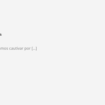
a
os cautivar por [...]