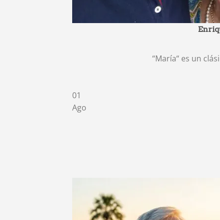
Enriq
“María“ es un clás
01
Ago