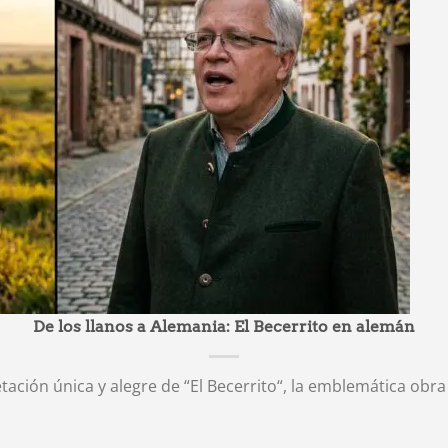
De los llanos a Alemania: El Becerrito en alemán
ación única y alegre de “El Becerrito“, la emblemática obra 