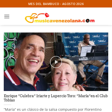
Skip
MES DEL BAMBUCO - AGOSTO 2026
to
content
Enrique “Culebra“ Iriarte y Lupercio Toro: “María“en el Club
Tobías
“María“ es un clásico de la salsa compuesto por Florentino