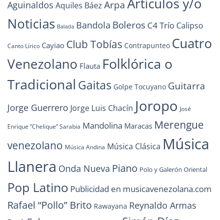
Artículos y/o
Arpa
Aguinaldos
Aquiles Báez
Noticias
Boleros
Bandola
C4 Trío
Calipso
Balada
Cuatro
Club Tobías
Cayiao
Contrapunteo
Canto Lírico
Folklórica o
Venezolano
Flauta
Tradicional
Gaitas
Guitarra
Golpe Tocuyano
Joropo
Jorge Guerrero
Jorge Luis Chacín
José
Merengue
Mandolina
Maracas
Enrique “Chelique” Sarabia
Música
venezolano
Música Clásica
Música Andina
Llanera
Piano
Onda Nueva
Polo y Galerón Oriental
Pop Latino
Publicidad en musicavenezolana.com
Rafael “Pollo” Brito
Reynaldo Armas
Rawayana