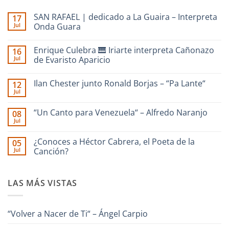
SAN RAFAEL | dedicado a La Guaira – Interpreta
17
Jul
Onda Guara
No
hay
Enrique Culebra 🎹 Iriarte interpreta Cañonazo
16
comentarios
en
Jul
de Evaristo Aparicio
SAN
RAFAEL
No
|
hay
Ilan Chester junto Ronald Borjas – “Pa Lante“
12
dedicado
comentarios
a
en
Jul
No
La
Enrique
hay
Guaira
Culebra
comentarios
–
🎹
“Un Canto para Venezuela“ – Alfredo Naranjo
08
en
Interpreta
Iriarte
Jul
Ilan
Onda
interpreta
No
Chester
Guara
Cañonazo
hay
junto
de
comentarios
¿Conoces a Héctor Cabrera, el Poeta de la
Ronald
05
en
Evaristo
Borjas
Jul
“Un
Canción?
Aparicio
–
Canto
“Pa
No
para
Lante“
hay
Venezuela“
comentarios
–
LAS MÁS VISTAS
en
Alfredo
¿Conoces
Naranjo
a
Héctor
Cabrera,
“Volver a Nacer de Ti“ – Ángel Carpio
el
Poeta
de