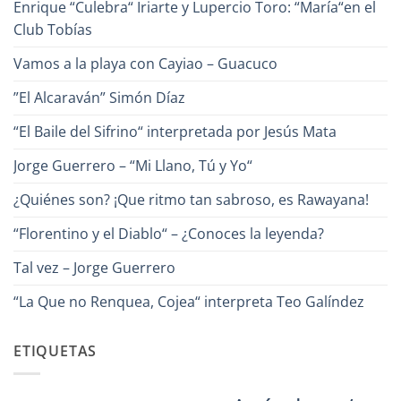
Enrique “Culebra“ Iriarte y Lupercio Toro: “María“en el
la
Canción?
Club Tobías
Vamos a la playa con Cayiao – Guacuco
”El Alcaraván” Simón Díaz
“El Baile del Sifrino“ interpretada por Jesús Mata
Jorge Guerrero – “Mi Llano, Tú y Yo“
¿Quiénes son? ¡Que ritmo tan sabroso, es Rawayana!
“Florentino y el Diablo“ – ¿Conoces la leyenda?
Tal vez – Jorge Guerrero
“La Que no Renquea, Cojea“ interpreta Teo Galíndez
ETIQUETAS