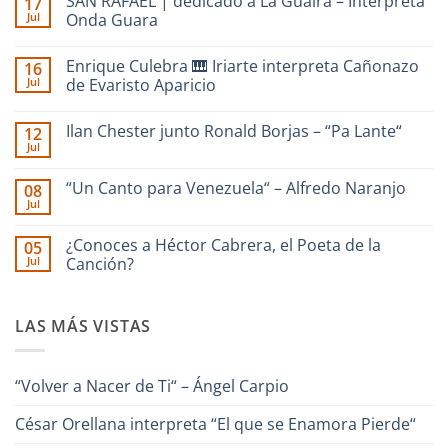
SAN RAFAEL | dedicado a La Guaira – Interpreta
17
Jul
Onda Guara
No
hay
Enrique Culebra 🎹 Iriarte interpreta Cañonazo
16
comentarios
en
Jul
de Evaristo Aparicio
SAN
RAFAEL
No
|
hay
Ilan Chester junto Ronald Borjas – “Pa Lante“
12
dedicado
comentarios
a
en
Jul
No
La
Enrique
hay
Guaira
Culebra
comentarios
–
🎹
“Un Canto para Venezuela“ – Alfredo Naranjo
08
en
Interpreta
Iriarte
Jul
Ilan
Onda
interpreta
No
Chester
Guara
Cañonazo
hay
junto
de
comentarios
¿Conoces a Héctor Cabrera, el Poeta de la
Ronald
05
en
Evaristo
Borjas
Jul
“Un
Canción?
Aparicio
–
Canto
“Pa
No
para
Lante“
hay
Venezuela“
comentarios
–
LAS MÁS VISTAS
en
Alfredo
¿Conoces
Naranjo
a
Héctor
Cabrera,
“Volver a Nacer de Ti“ – Ángel Carpio
el
Poeta
de
César Orellana interpreta “El que se Enamora Pierde“
la
Canción?