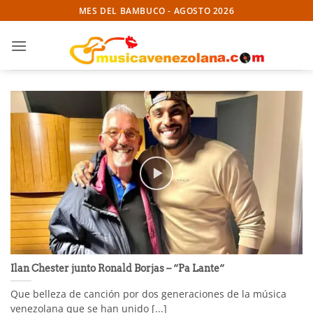
Skip
MES DEL BAMBUCO - AGOSTO 2026
to
content
Ilan Chester junto Ronald Borjas – “Pa Lante“
Que belleza de canción por dos generaciones de la música
venezolana que se han unido [...]