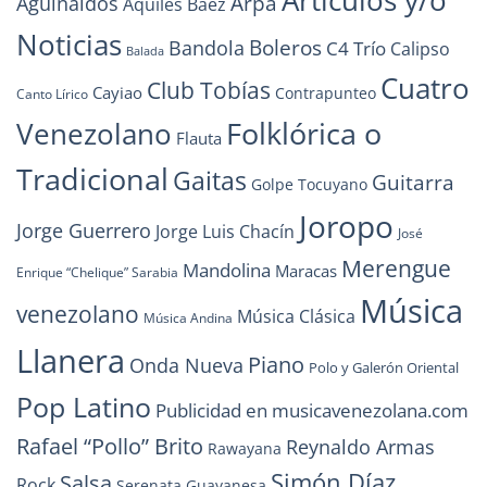
Arpa
Aguinaldos
Aquiles Báez
Noticias
Boleros
Bandola
C4 Trío
Calipso
Balada
Cuatro
Club Tobías
Cayiao
Contrapunteo
Canto Lírico
Folklórica o
Venezolano
Flauta
Tradicional
Gaitas
Guitarra
Golpe Tocuyano
Joropo
Jorge Guerrero
Jorge Luis Chacín
José
Merengue
Mandolina
Maracas
Enrique “Chelique” Sarabia
Música
venezolano
Música Clásica
Música Andina
Llanera
Piano
Onda Nueva
Polo y Galerón Oriental
Pop Latino
Publicidad en musicavenezolana.com
Rafael “Pollo” Brito
Reynaldo Armas
Rawayana
Simón Díaz
Salsa
Rock
Serenata Guayanesa