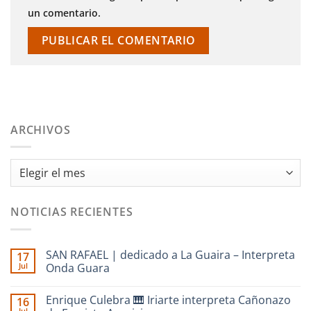
un comentario.
ARCHIVOS
Archivos
NOTICIAS RECIENTES
SAN RAFAEL | dedicado a La Guaira – Interpreta
17
Jul
Onda Guara
No
hay
Enrique Culebra 🎹 Iriarte interpreta Cañonazo
16
comentarios
en
Jul