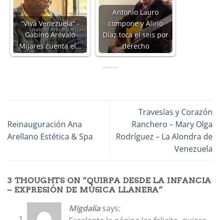
Antonio Lauro
“Viva Venezuela“ -
compone y Alirio
Gabino Arévalo
Díaz toca el seis por
Mijares cuenta el…
derecho
Travesías y Corazón
Reinauguración Ana
Ranchero – Mary Olga
Arellano Estética & Spa
Rodríguez – La Alondra de
Venezuela
3 THOUGHTS ON “
QUIRPA DESDE LA INFANCIA
– EXPRESIÓN DE MÚSICA LLANERA
”
Migdalia
says: