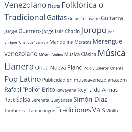
Folklórica o
Venezolano
Flauta
Tradicional
Gaitas
Guitarra
Golpe Tocuyano
Joropo
Jorge Guerrero
Jorge Luis Chacín
José
Merengue
Mandolina
Maracas
Enrique “Chelique” Sarabia
Música
venezolano
Música Clásica
Música Andina
Llanera
Piano
Onda Nueva
Polo y Galerón Oriental
Pop Latino
Publicidad en musicavenezolana.com
Rafael “Pollo” Brito
Reynaldo Armas
Rawayana
Simón Díaz
Salsa
Rock
Serenata Guayanesa
Vals
Tradiciones
Tambores - Tamunangue
Violín