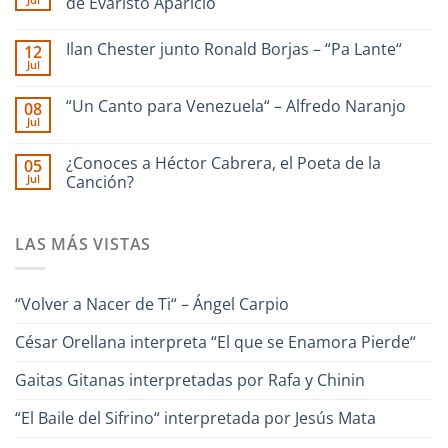
de Evaristo Aparicio
SAN
RAFAEL
No
|
hay
Ilan Chester junto Ronald Borjas – “Pa Lante“
12
dedicado
comentarios
a
en
Jul
No
La
Enrique
hay
Guaira
Culebra
comentarios
–
🎹
“Un Canto para Venezuela“ – Alfredo Naranjo
08
en
Interpreta
Iriarte
Jul
Ilan
Onda
interpreta
No
Chester
Guara
Cañonazo
hay
junto
de
comentarios
¿Conoces a Héctor Cabrera, el Poeta de la
Ronald
05
en
Evaristo
Borjas
Jul
“Un
Canción?
Aparicio
–
Canto
“Pa
No
para
Lante“
hay
Venezuela“
comentarios
–
LAS MÁS VISTAS
en
Alfredo
¿Conoces
Naranjo
a
Héctor
Cabrera,
“Volver a Nacer de Ti“ – Ángel Carpio
el
Poeta
de
César Orellana interpreta “El que se Enamora Pierde“
la
Canción?
Gaitas Gitanas interpretadas por Rafa y Chinin
“El Baile del Sifrino“ interpretada por Jesús Mata