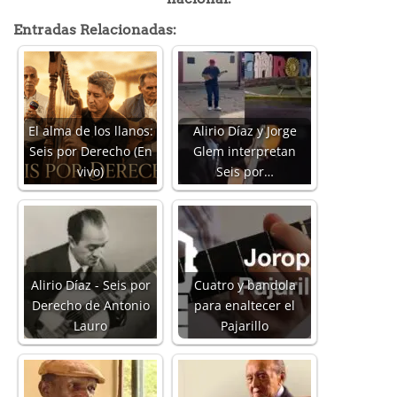
Entradas Relacionadas:
El alma de los llanos:
Alirio Díaz y Jorge
Seis por Derecho (En
Glem interpretan
vivo)
Seis por…
Alirio Díaz - Seis por
Cuatro y bandola
Derecho de Antonio
para enaltecer el
Lauro
Pajarillo