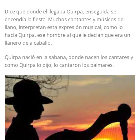
Dice que donde el llegaba Quirpa, enseguida se
encendía la fiesta. Muchos cantantes y músicos del
llano, interpretan esta expresión musical, como lo
hacía Quirpa, ese hombre al que le decían que era un
llanero de a caballo.
Quirpa nació en la sabana, donde nacen los cantares y
como Quirpa lo dijo, lo cantaron los palmares.