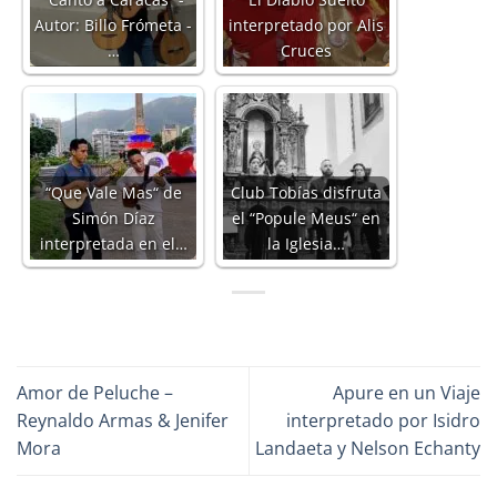
Autor: Billo Frómeta -
interpretado por Alis
…
Cruces
“Que Vale Mas“ de
Club Tobías disfruta
Simón Díaz
el “Popule Meus“ en
interpretada en el…
la Iglesia…
Amor de Peluche –
Apure en un Viaje
Reynaldo Armas & Jenifer
interpretado por Isidro
Mora
Landaeta y Nelson Echanty