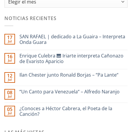
NOTICIAS RECIENTES
SAN RAFAEL | dedicado a La Guaira – Interpreta
17
Jul
Onda Guara
No
hay
Enrique Culebra 🎹 Iriarte interpreta Cañonazo
16
comentarios
en
Jul
de Evaristo Aparicio
SAN
RAFAEL
No
|
hay
Ilan Chester junto Ronald Borjas – “Pa Lante“
12
dedicado
comentarios
a
en
Jul
No
La
Enrique
hay
Guaira
Culebra
comentarios
–
🎹
“Un Canto para Venezuela“ – Alfredo Naranjo
08
en
Interpreta
Iriarte
Jul
Ilan
Onda
interpreta
No
Chester
Guara
Cañonazo
hay
junto
de
comentarios
¿Conoces a Héctor Cabrera, el Poeta de la
Ronald
05
en
Evaristo
Borjas
Jul
“Un
Canción?
Aparicio
–
Canto
“Pa
No
para
Lante“
hay
Venezuela“
comentarios
–
en