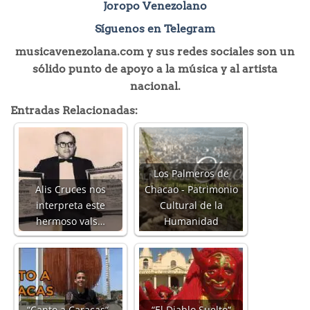
Joropo Venezolano
Síguenos en Telegram
musicavenezolana.com y sus redes sociales son un
sólido punto de apoyo a la música y al artista
nacional.
Entradas Relacionadas:
Los Palmeros de
Alis Cruces nos
Chacao - Patrimonio
interpreta este
Cultural de la
hermoso vals…
Humanidad
“Canto a Caracas“ -
“El Diablo Suelto“