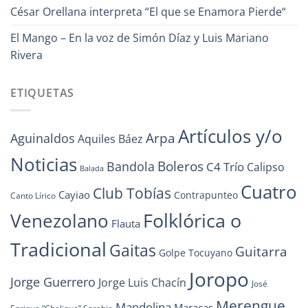
César Orellana interpreta “El que se Enamora Pierde“
El Mango – En la voz de Simón Díaz y Luis Mariano
Rivera
ETIQUETAS
Artículos y/o
Arpa
Aguinaldos
Aquiles Báez
Noticias
Boleros
Bandola
C4 Trío
Calipso
Balada
Cuatro
Club Tobías
Cayiao
Contrapunteo
Canto Lírico
Folklórica o
Venezolano
Flauta
Tradicional
Gaitas
Guitarra
Golpe Tocuyano
Joropo
Jorge Guerrero
Jorge Luis Chacín
José
Merengue
Mandolina
Maracas