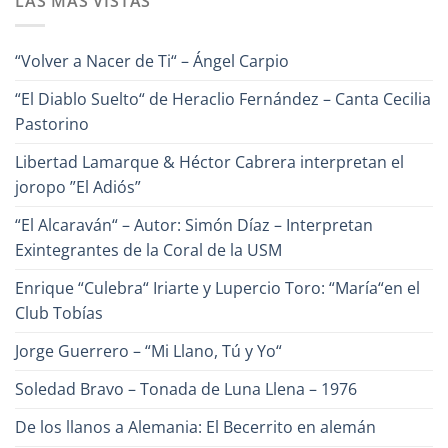
LAS MÁS VISTAS
Alfredo
¿Conoces
Naranjo
a
Héctor
Cabrera,
“Volver a Nacer de Ti“ – Ángel Carpio
el
Poeta
de
“El Diablo Suelto“ de Heraclio Fernández – Canta Cecilia
la
Canción?
Pastorino
Libertad Lamarque & Héctor Cabrera interpretan el
joropo ”El Adiós”
“El Alcaraván“ – Autor: Simón Díaz – Interpretan
Exintegrantes de la Coral de la USM
Enrique “Culebra“ Iriarte y Lupercio Toro: “María“en el
Club Tobías
Jorge Guerrero – “Mi Llano, Tú y Yo“
Soledad Bravo – Tonada de Luna Llena – 1976
De los llanos a Alemania: El Becerrito en alemán