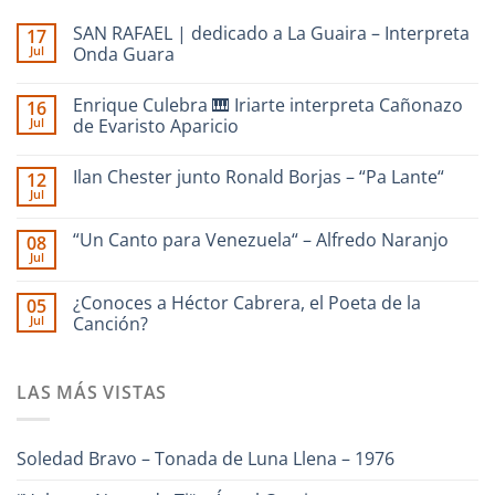
SAN RAFAEL | dedicado a La Guaira – Interpreta
17
Jul
Onda Guara
No
hay
Enrique Culebra 🎹 Iriarte interpreta Cañonazo
16
comentarios
en
Jul
de Evaristo Aparicio
SAN
RAFAEL
No
|
hay
Ilan Chester junto Ronald Borjas – “Pa Lante“
12
dedicado
comentarios
a
en
Jul
No
La
Enrique
hay
Guaira
Culebra
comentarios
–
🎹
“Un Canto para Venezuela“ – Alfredo Naranjo
08
en
Interpreta
Iriarte
Jul
Ilan
Onda
interpreta
No
Chester
Guara
Cañonazo
hay
junto
de
comentarios
¿Conoces a Héctor Cabrera, el Poeta de la
Ronald
05
en
Evaristo
Borjas
Jul
“Un
Canción?
Aparicio
–
Canto
“Pa
No
para
Lante“
hay
Venezuela“
comentarios
–
LAS MÁS VISTAS
en
Alfredo
¿Conoces
Naranjo
a
Héctor
Cabrera,
Soledad Bravo – Tonada de Luna Llena – 1976
el
Poeta
de