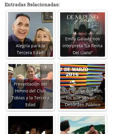
Entradas Relacionadas:
Emily Galaviz nos
Alegría para la
interpreta “La Reina
Tercera Edad!
Del Llano“
Presentación del
Himno del Club
“Los que se quedan,
Tobías y la Tercera
los que se van“ -
Edad
Desorden Público