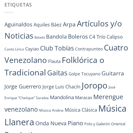
ETIQUETAS
Artículos y/o
Arpa
Aguinaldos
Aquiles Báez
Noticias
Boleros
Bandola
C4 Trío
Calipso
Balada
Cuatro
Club Tobías
Cayiao
Contrapunteo
Canto Lírico
Folklórica o
Venezolano
Flauta
Tradicional
Gaitas
Guitarra
Golpe Tocuyano
Joropo
Jorge Guerrero
Jorge Luis Chacín
José
Merengue
Mandolina
Maracas
Enrique “Chelique” Sarabia
Música
venezolano
Música Clásica
Música Andina
Llanera
Piano
Onda Nueva
Polo y Galerón Oriental