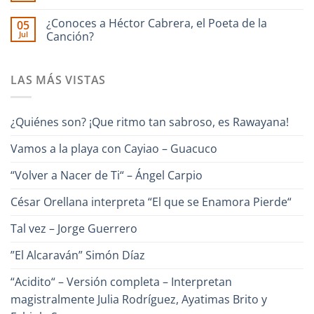
Chester
Guara
Cañonazo
hay
junto
de
comentarios
¿Conoces a Héctor Cabrera, el Poeta de la
Ronald
05
en
Evaristo
Borjas
Jul
“Un
Canción?
Aparicio
–
Canto
“Pa
No
para
Lante“
hay
Venezuela“
comentarios
–
LAS MÁS VISTAS
en
Alfredo
¿Conoces
Naranjo
a
Héctor
Cabrera,
¿Quiénes son? ¡Que ritmo tan sabroso, es Rawayana!
el
Poeta
de
Vamos a la playa con Cayiao – Guacuco
la
Canción?
“Volver a Nacer de Ti“ – Ángel Carpio
César Orellana interpreta “El que se Enamora Pierde“
Tal vez – Jorge Guerrero
”El Alcaraván” Simón Díaz
“Acidito“ – Versión completa – Interpretan
magistralmente Julia Rodríguez, Ayatimas Brito y