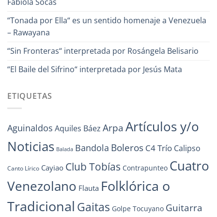
Fabiola Socas
“Tonada por Ella“ es un sentido homenaje a Venezuela
– Rawayana
“Sin Fronteras“ interpretada por Rosángela Belisario
“El Baile del Sifrino“ interpretada por Jesús Mata
ETIQUETAS
Artículos y/o
Arpa
Aguinaldos
Aquiles Báez
Noticias
Boleros
Bandola
C4 Trío
Calipso
Balada
Cuatro
Club Tobías
Cayiao
Contrapunteo
Canto Lírico
Folklórica o
Venezolano
Flauta
Tradicional
Gaitas
Guitarra
Golpe Tocuyano