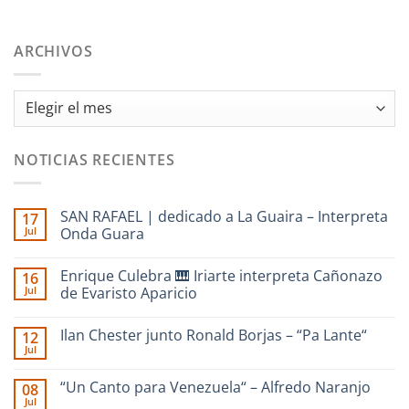
ARCHIVOS
Archivos
NOTICIAS RECIENTES
SAN RAFAEL | dedicado a La Guaira – Interpreta
17
Jul
Onda Guara
No
hay
Enrique Culebra 🎹 Iriarte interpreta Cañonazo
16
comentarios
en
Jul
de Evaristo Aparicio
SAN
RAFAEL
No
|
hay
Ilan Chester junto Ronald Borjas – “Pa Lante“
12
dedicado
comentarios
a
en
Jul
No
La
Enrique
hay
Guaira
Culebra
comentarios
–
🎹
“Un Canto para Venezuela“ – Alfredo Naranjo
08
en
Interpreta
Iriarte
Jul
Ilan
Onda
interpreta
No