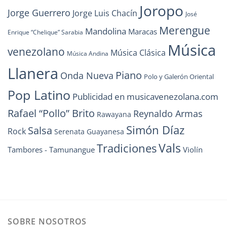
Joropo
Jorge Guerrero
Jorge Luis Chacín
José
Merengue
Mandolina
Maracas
Enrique “Chelique” Sarabia
Música
venezolano
Música Clásica
Música Andina
Llanera
Piano
Onda Nueva
Polo y Galerón Oriental
Pop Latino
Publicidad en musicavenezolana.com
Rafael “Pollo” Brito
Reynaldo Armas
Rawayana
Simón Díaz
Salsa
Rock
Serenata Guayanesa
Vals
Tradiciones
Tambores - Tamunangue
Violín
SOBRE NOSOTROS