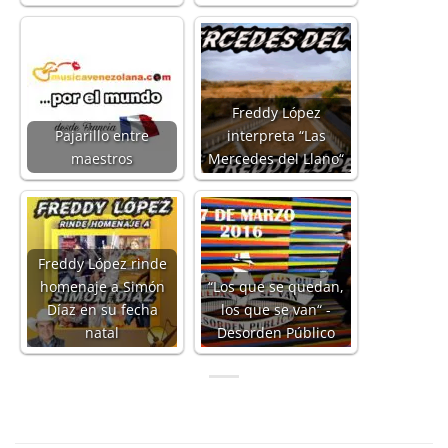
Freddy López
Pajarillo entre
interpreta “Las
maestros
Mercedes del Llano“
Freddy López rinde
homenaje a Simón
“Los que se quedan,
Díaz en su fecha
los que se van“ -
natal
Desorden Público