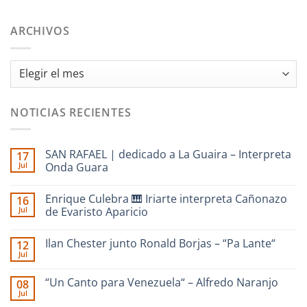
ARCHIVOS
Archivos
NOTICIAS RECIENTES
SAN RAFAEL | dedicado a La Guaira – Interpreta
17
Jul
Onda Guara
No
hay
Enrique Culebra 🎹 Iriarte interpreta Cañonazo
16
comentarios
en
Jul
de Evaristo Aparicio
SAN
RAFAEL
No
|
hay
Ilan Chester junto Ronald Borjas – “Pa Lante“
12
dedicado
comentarios
a
en
Jul
No
La
Enrique
hay
Guaira
Culebra
comentarios
–
🎹
“Un Canto para Venezuela“ – Alfredo Naranjo
08
en
Interpreta
Iriarte
Jul
Ilan
Onda
interpreta
No
Chester
Guara
Cañonazo
hay