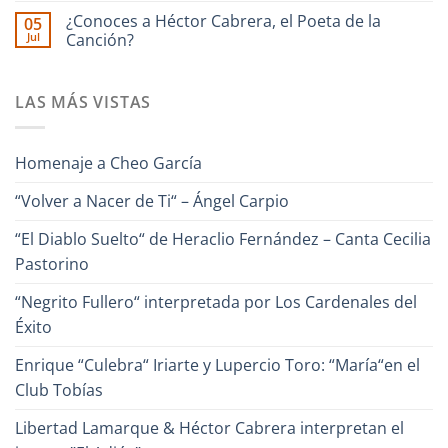
junto
de
comentarios
¿Conoces a Héctor Cabrera, el Poeta de la
Ronald
05
en
Evaristo
Borjas
Jul
“Un
Canción?
Aparicio
–
Canto
“Pa
No
para
Lante“
hay
Venezuela“
comentarios
–
LAS MÁS VISTAS
en
Alfredo
¿Conoces
Naranjo
a
Héctor
Cabrera,
Homenaje a Cheo García
el
Poeta
de
“Volver a Nacer de Ti“ – Ángel Carpio
la
Canción?
“El Diablo Suelto“ de Heraclio Fernández – Canta Cecilia
Pastorino
“Negrito Fullero“ interpretada por Los Cardenales del
Éxito
Enrique “Culebra“ Iriarte y Lupercio Toro: “María“en el
Club Tobías
Libertad Lamarque & Héctor Cabrera interpretan el