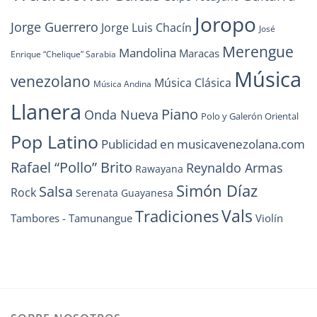
Joropo
Jorge Guerrero
Jorge Luis Chacín
José
Merengue
Mandolina
Maracas
Enrique “Chelique” Sarabia
Música
venezolano
Música Clásica
Música Andina
Llanera
Piano
Onda Nueva
Polo y Galerón Oriental
Pop Latino
Publicidad en musicavenezolana.com
Rafael “Pollo” Brito
Reynaldo Armas
Rawayana
Simón Díaz
Salsa
Rock
Serenata Guayanesa
Vals
Tradiciones
Tambores - Tamunangue
Violín