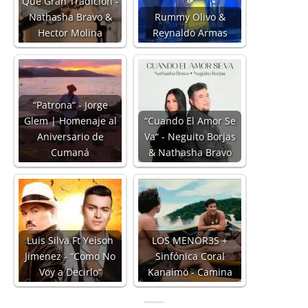
Que Gran Tradición -
Nathasha Bravo &
Rummy Olivo &
Hector Molina
Reynaldo Armas
“Patrona“ - Jorge
Glem | Homenaje al
“Cuando El Amor Se
Aniversario de
Va“ - Neguito Borjas
Cumaná
& Nathasha Bravo
Luis Silva Ft Yeison
LOS MENOR3S +
Jimenez - “Como No
Sinfónica Coral
Voy a Decirlo“
Kanaimö - Camina