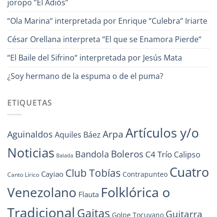
joropo ”El Adiós”
“Ola Marina“ interpretada por Enrique “Culebra“ Iriarte
César Orellana interpreta “El que se Enamora Pierde“
“El Baile del Sifrino“ interpretada por Jesús Mata
¿Soy hermano de la espuma o de el puma?
ETIQUETAS
Artículos y/o
Arpa
Aguinaldos
Aquiles Báez
Noticias
Boleros
Bandola
C4 Trío
Calipso
Balada
Cuatro
Club Tobías
Cayiao
Contrapunteo
Canto Lírico
Folklórica o
Venezolano
Flauta
Tradicional
Gaitas
Guitarra
Golpe Tocuyano