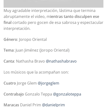
Muy agradable interpretación, lástima que termina
abruptamente el video, m
ientras tanto disculpen ese
final
cortado pero gocen de esa sabrosa y espectacular
interpretación.
Género
: Joropo Oriental
Tema
: Juan Jiménez (Joropo Oriental)
Canta
: Nathasha Bravo
@nathashabravo
Los músicos que la acompañan son:
Cuatro
Jorge Glem
@jorgeglem
Contrabajo
Gonzalo Teppa
@gonzaloteppa
Maracas
Daniel Prim
@danielprim