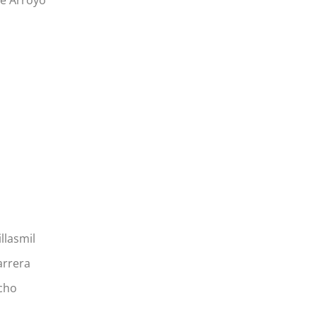
llasmil
arrera
cho