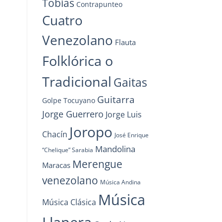
Tobías
Contrapunteo
Cuatro
Venezolano
Flauta
Folklórica o
Tradicional
Gaitas
Guitarra
Golpe Tocuyano
Jorge Guerrero
Jorge Luis
Joropo
Chacín
José Enrique
Mandolina
“Chelique” Sarabia
Merengue
Maracas
venezolano
Música Andina
Música
Música Clásica