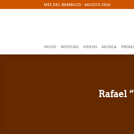
Skip
MES DEL BAMBUCO - AGOSTO 2026
to
content
INICIO
NOTICIAS
VIDEOS
MÚSICA
PROM
Rafael 