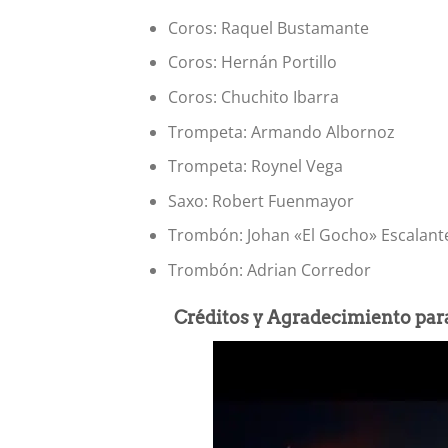
Coros: Raquel Bustamante
Coros: Hernán Portillo
Coros: Chuchito Ibarra
Trompeta: Armando Albornoz
Trompeta: Roynel Vega
Saxo: Robert Fuenmayor
Trombón: Johan «El Gocho» Escalant
Trombón: Adrian Corredor
Créditos y Agradecimiento para