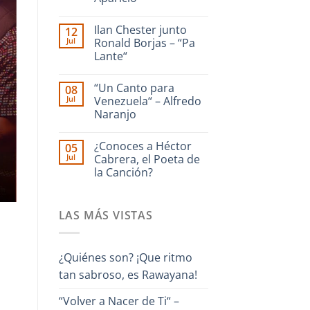
dedicado
a
No
La
hay
Ilan Chester junto
12
Guaira
comentarios
en
–
Jul
Ronald Borjas – “Pa
Enrique
Interpreta
Lante“
Culebra
Onda
🎹
Guara
No
Iriarte
hay
interpreta
“Un Canto para
08
comentarios
Cañonazo
en
Jul
Venezuela“ – Alfredo
de
Ilan
Evaristo
Naranjo
Chester
Aparicio
junto
No
Ronald
hay
Borjas
¿Conoces a Héctor
05
comentarios
–
en
Jul
Cabrera, el Poeta de
“Pa
“Un
Lante“
la Canción?
Canto
para
No
Venezuela“
hay
–
comentarios
Alfredo
LAS MÁS VISTAS
en
Naranjo
¿Conoces
a
Héctor
Cabrera,
¿Quiénes son? ¡Que ritmo
el
Poeta
tan sabroso, es Rawayana!
de
la
Canción?
“Volver a Nacer de Ti“ –