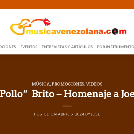
OCIONES
EVENTOS
ENTREVISTAS Y ARTÍCULOS
POR INSTRUMENT
MÚSICA
,
PROMOCIONES
,
VIDEOS
“Pollo“ Brito – Homenaje a Jo
POSTED ON
ABRIL 6, 2024
BY
JOSE