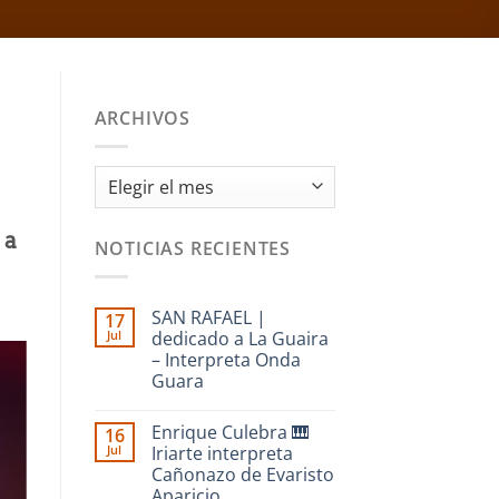
ARCHIVOS
Archivos
 a
NOTICIAS RECIENTES
SAN RAFAEL |
17
Jul
dedicado a La Guaira
– Interpreta Onda
Guara
No
hay
Enrique Culebra 🎹
16
comentarios
en
Jul
Iriarte interpreta
SAN
Cañonazo de Evaristo
RAFAEL
|
Aparicio