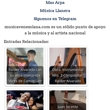
Mas Arpa
Música Llanera
Síguenos en Telegram
musicavenezolana.com es un sólido punto de apoyo
a la música y al artista nacional
Entradas Relacionadas:
Raider Alvarado con
Obra: Instrumental
su arpa interpreta
Nro. 2 Compositor:
“Aires de Camaguán“
Raider Alvarado
Juan Vicente