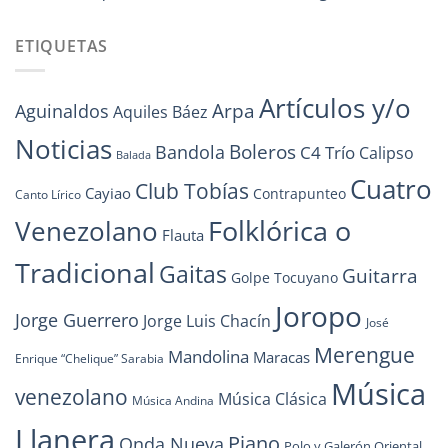
ETIQUETAS
Artículos y/o
Arpa
Aguinaldos
Aquiles Báez
Noticias
Boleros
Bandola
C4 Trío
Calipso
Balada
Cuatro
Club Tobías
Cayiao
Contrapunteo
Canto Lírico
Folklórica o
Venezolano
Flauta
Tradicional
Gaitas
Guitarra
Golpe Tocuyano
Joropo
Jorge Guerrero
Jorge Luis Chacín
José
Merengue
Mandolina
Maracas
Enrique “Chelique” Sarabia
Música
venezolano
Música Clásica
Música Andina
Llanera
Piano
Onda Nueva
Polo y Galerón Oriental