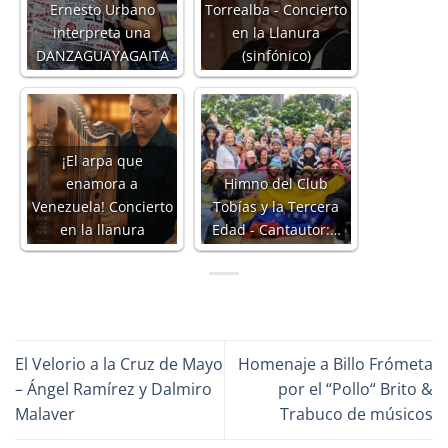
Ernesto Urbano
Torrealba - Concierto
interpreta una
en la Llanura
DANZAGUAYAGAITA
(sinfónico)
¡El arpa que
enamora a
Himno del Club
Venezuela! Concierto
Tobías y la Tercera
en la llanura
Edad - Cantautor:…
El Velorio a la Cruz de Mayo
Homenaje a Billo Frómeta
– Ángel Ramírez y Dalmiro
por el “Pollo“ Brito &
Malaver
Trabuco de músicos