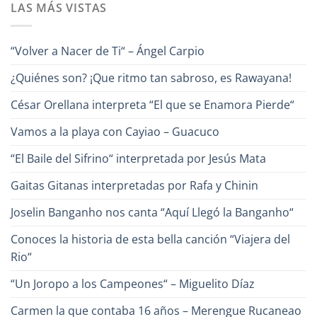
LAS MÁS VISTAS
en
Alfredo
¿Conoces
Naranjo
a
Héctor
Cabrera,
“Volver a Nacer de Ti“ – Ángel Carpio
el
Poeta
de
¿Quiénes son? ¡Que ritmo tan sabroso, es Rawayana!
la
Canción?
César Orellana interpreta “El que se Enamora Pierde“
Vamos a la playa con Cayiao – Guacuco
“El Baile del Sifrino“ interpretada por Jesús Mata
Gaitas Gitanas interpretadas por Rafa y Chinin
Joselin Banganho nos canta “Aquí Llegó la Banganho“
Conoces la historia de esta bella canción “Viajera del
Rio“
“Un Joropo a los Campeones“ – Miguelito Díaz
Carmen la que contaba 16 años – Merengue Rucaneao