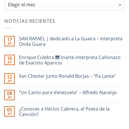
Archivos
NOTICIAS RECIENTES
SAN RAFAEL | dedicado a La Guaira – Interpreta
17
Jul
Onda Guara
No
hay
Enrique Culebra 🎹 Iriarte interpreta Cañonazo
16
comentarios
en
Jul
de Evaristo Aparicio
SAN
RAFAEL
No
|
hay
Ilan Chester junto Ronald Borjas – “Pa Lante“
12
dedicado
comentarios
a
en
Jul
No
La
Enrique
hay
Guaira
Culebra
comentarios
–
🎹
“Un Canto para Venezuela“ – Alfredo Naranjo
08
en
Interpreta
Iriarte
Jul
Ilan
Onda
interpreta
No
Chester
Guara
Cañonazo
hay
junto
de
comentarios
¿Conoces a Héctor Cabrera, el Poeta de la
Ronald
05
en
Evaristo
Borjas
Jul
“Un
Canción?
Aparicio
–
Canto
“Pa
No
para
Lante“
hay
Venezuela“
comentarios
–