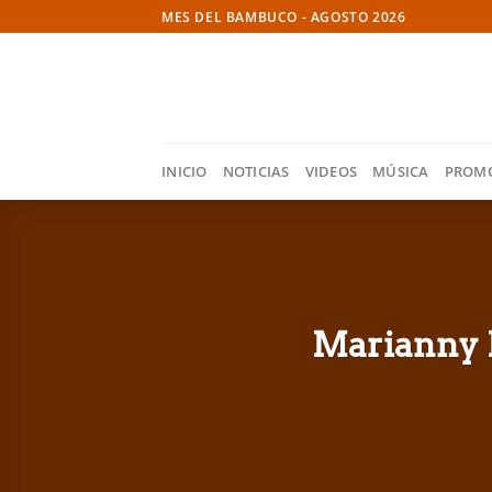
Skip
MES DEL BAMBUCO - AGOSTO 2026
to
content
INICIO
NOTICIAS
VIDEOS
MÚSICA
PROM
Marianny D