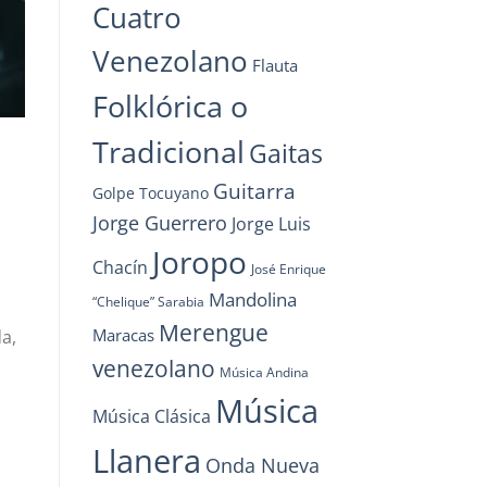
Cuatro
Venezolano
Flauta
Folklórica o
Tradicional
Gaitas
Guitarra
Golpe Tocuyano
Jorge Guerrero
Jorge Luis
Joropo
Chacín
José Enrique
Mandolina
“Chelique” Sarabia
Merengue
Maracas
da,
venezolano
Música Andina
Música
Música Clásica
Llanera
Onda Nueva