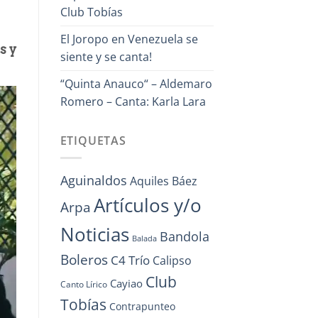
Club Tobías
El Joropo en Venezuela se
s y
siente y se canta!
“Quinta Anauco“ – Aldemaro
Romero – Canta: Karla Lara
ETIQUETAS
Aguinaldos
Aquiles Báez
Artículos y/o
Arpa
Noticias
Bandola
Balada
Boleros
C4 Trío
Calipso
Club
Cayiao
Canto Lírico
Tobías
Contrapunteo