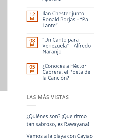
dedicado
a
No
La
hay
Ilan Chester junto
12
Guaira
comentarios
en
–
Jul
Ronald Borjas – “Pa
Enrique
Interpreta
Lante“
Culebra
Onda
🎹
Guara
No
Iriarte
hay
interpreta
“Un Canto para
08
comentarios
Cañonazo
en
Jul
Venezuela“ – Alfredo
de
Ilan
Evaristo
Naranjo
Chester
Aparicio
junto
No
Ronald
hay
Borjas
¿Conoces a Héctor
05
comentarios
–
en
Jul
Cabrera, el Poeta de
“Pa
“Un
Lante“
la Canción?
Canto
para
No
Venezuela“
hay
–
comentarios
Alfredo
LAS MÁS VISTAS
en
Naranjo
¿Conoces
a
Héctor
Cabrera,
¿Quiénes son? ¡Que ritmo
el
Poeta
tan sabroso, es Rawayana!
de
la
Canción?
Vamos a la playa con Cayiao