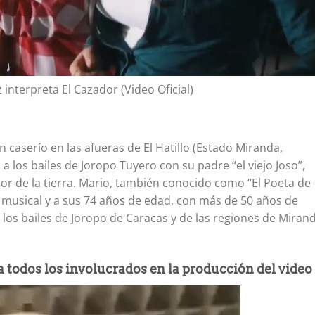
interpreta El Cazador (Video Oficial)
 caserío en las afueras de El Hatillo (Estado Miranda,
 a los bailes de Joropo Tuyero con su padre “el viejo Joso”,
or de la tierra. Mario, también conocido como “El Poeta de
 musical y a sus 74 años de edad, con más de 50 años de
n los bailes de Joropo de Caracas y de las regiones de Miran
 todos los involucrados en la producción del video