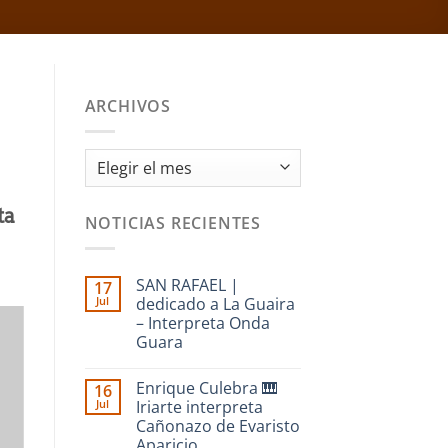
ARCHIVOS
Archivos
ta
NOTICIAS RECIENTES
SAN RAFAEL |
17
Jul
dedicado a La Guaira
– Interpreta Onda
Guara
No
hay
Enrique Culebra 🎹
16
comentarios
en
Jul
Iriarte interpreta
SAN
Cañonazo de Evaristo
RAFAEL
|
Aparicio