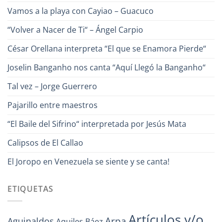
de
Vamos a la playa con Cayiao – Guacuco
la
Canción?
“Volver a Nacer de Ti“ – Ángel Carpio
César Orellana interpreta “El que se Enamora Pierde“
Joselin Banganho nos canta “Aquí Llegó la Banganho“
Tal vez – Jorge Guerrero
Pajarillo entre maestros
“El Baile del Sifrino“ interpretada por Jesús Mata
Calipsos de El Callao
El Joropo en Venezuela se siente y se canta!
ETIQUETAS
Artículos y/o
Arpa
Aguinaldos
Aquiles Báez