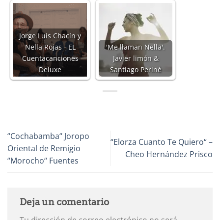
Jorge Luis Chacín y
Nella Rojas - EL
'Me llaman Nella'.
Cuentacanciones
Javier limón &
Deluxe
Santiago Periné
“Cochabamba“ Joropo
“Elorza Cuanto Te Quiero“ –
Oriental de Remigio
Cheo Hernández Prisco
“Morocho“ Fuentes
Deja un comentario