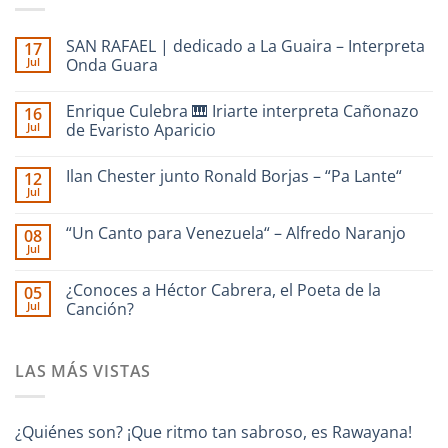
SAN RAFAEL | dedicado a La Guaira – Interpreta
17
Jul
Onda Guara
No
hay
Enrique Culebra 🎹 Iriarte interpreta Cañonazo
16
comentarios
en
Jul
de Evaristo Aparicio
SAN
RAFAEL
No
|
hay
Ilan Chester junto Ronald Borjas – “Pa Lante“
12
dedicado
comentarios
a
en
Jul
No
La
Enrique
hay
Guaira
Culebra
comentarios
–
🎹
“Un Canto para Venezuela“ – Alfredo Naranjo
08
en
Interpreta
Iriarte
Jul
Ilan
Onda
interpreta
No
Chester
Guara
Cañonazo
hay
junto
de
comentarios
¿Conoces a Héctor Cabrera, el Poeta de la
Ronald
05
en
Evaristo
Borjas
Jul
“Un
Canción?
Aparicio
–
Canto
“Pa
No
para
Lante“
hay
Venezuela“
comentarios
–
LAS MÁS VISTAS
en
Alfredo
¿Conoces
Naranjo
a
Héctor
Cabrera,
¿Quiénes son? ¡Que ritmo tan sabroso, es Rawayana!
el
Poeta