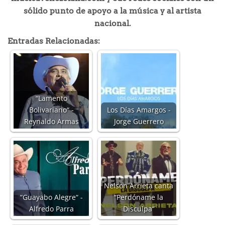
sólido punto de apoyo a la música y al artista
nacional.
Entradas Relacionadas:
“Lamento
Bolivariano“ -
Los Días Amargos -
Reynaldo Armas
Jorge Guerrero
Nelson Arrieta canta
“Guayabo Alegre“ -
“Perdóname la
Alfredo Parra
Disculpa“