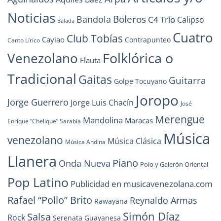
Noticias
Boleros
Bandola
C4 Trío
Calipso
Balada
Cuatro
Club Tobías
Cayiao
Contrapunteo
Canto Lírico
Folklórica o
Venezolano
Flauta
Tradicional
Gaitas
Guitarra
Golpe Tocuyano
Joropo
Jorge Guerrero
Jorge Luis Chacín
José
Merengue
Mandolina
Maracas
Enrique “Chelique” Sarabia
Música
venezolano
Música Clásica
Música Andina
Llanera
Piano
Onda Nueva
Polo y Galerón Oriental
Pop Latino
Publicidad en musicavenezolana.com
Rafael “Pollo” Brito
Reynaldo Armas
Rawayana
Simón Díaz
Salsa
Rock
Serenata Guayanesa