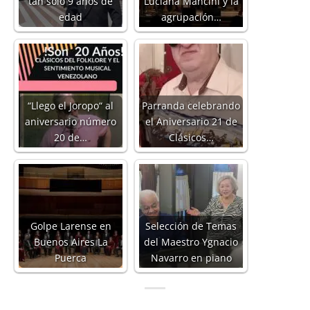
tan solo 9 años de
Luciana Mancini y la
edad
agrupación…
“Llego el Joropo“ al
Parranda celebrando
aniversario número
el Aniversario 21 de
20 de…
Clásicos…
Golpe Larense en
Selección de Temas
Buenos Aires La
del Maestro Ygnacio
Puerca
Navarro en piano