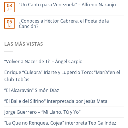
comentarios
–
🎹
“Un Canto para Venezuela“ – Alfredo Naranjo
08
en
Interpreta
Iriarte
Jul
Ilan
Onda
interpreta
No
Chester
Guara
Cañonazo
hay
junto
de
comentarios
¿Conoces a Héctor Cabrera, el Poeta de la
Ronald
05
en
Evaristo
Borjas
Jul
“Un
Canción?
Aparicio
–
Canto
“Pa
No
para
Lante“
hay
Venezuela“
comentarios
–
LAS MÁS VISTAS
en
Alfredo
¿Conoces
Naranjo
a
Héctor
Cabrera,
“Volver a Nacer de Ti“ – Ángel Carpio
el
Poeta
de
Enrique “Culebra“ Iriarte y Lupercio Toro: “María“en el
la
Canción?
Club Tobías
”El Alcaraván” Simón Díaz
“El Baile del Sifrino“ interpretada por Jesús Mata
Jorge Guerrero – “Mi Llano, Tú y Yo“
“La Que no Renquea, Cojea“ interpreta Teo Galíndez