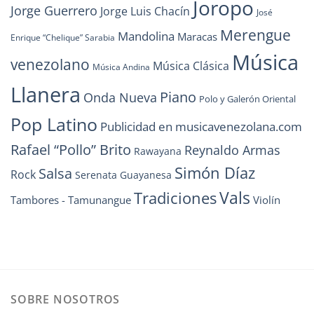
Joropo
Jorge Guerrero
Jorge Luis Chacín
José
Merengue
Mandolina
Maracas
Enrique “Chelique” Sarabia
Música
venezolano
Música Clásica
Música Andina
Llanera
Piano
Onda Nueva
Polo y Galerón Oriental
Pop Latino
Publicidad en musicavenezolana.com
Rafael “Pollo” Brito
Reynaldo Armas
Rawayana
Simón Díaz
Salsa
Rock
Serenata Guayanesa
Vals
Tradiciones
Tambores - Tamunangue
Violín
SOBRE NOSOTROS