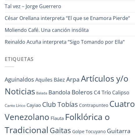
Tal vez – Jorge Guerrero
César Orellana interpreta “El que se Enamora Pierde“
Moliendo Café. Una canción insólita
Reinaldo Acuña interpreta “Sigo Tomando por Ella“
ETIQUETAS
Artículos y/o
Arpa
Aguinaldos
Aquiles Báez
Noticias
Boleros
Bandola
C4 Trío
Calipso
Balada
Cuatro
Club Tobías
Cayiao
Contrapunteo
Canto Lírico
Folklórica o
Venezolano
Flauta
Tradicional
Gaitas
Guitarra
Golpe Tocuyano