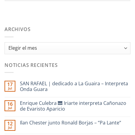
ARCHIVOS
Archivos
NOTICIAS RECIENTES
SAN RAFAEL | dedicado a La Guaira – Interpreta
17
Jul
Onda Guara
No
hay
Enrique Culebra 🎹 Iriarte interpreta Cañonazo
16
comentarios
en
Jul
de Evaristo Aparicio
SAN
RAFAEL
No
|
hay
Ilan Chester junto Ronald Borjas – “Pa Lante“
12
dedicado
comentarios
a
en
Jul
No
La
Enrique
hay
Guaira
Culebra