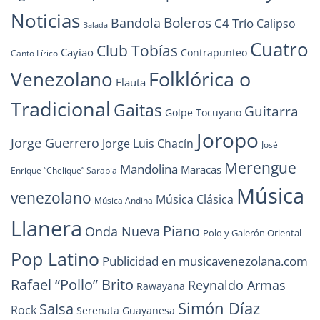
Noticias
Boleros
Bandola
C4 Trío
Calipso
Balada
Cuatro
Club Tobías
Cayiao
Contrapunteo
Canto Lírico
Folklórica o
Venezolano
Flauta
Tradicional
Gaitas
Guitarra
Golpe Tocuyano
Joropo
Jorge Guerrero
Jorge Luis Chacín
José
Merengue
Mandolina
Maracas
Enrique “Chelique” Sarabia
Música
venezolano
Música Clásica
Música Andina
Llanera
Piano
Onda Nueva
Polo y Galerón Oriental
Pop Latino
Publicidad en musicavenezolana.com
Rafael “Pollo” Brito
Reynaldo Armas
Rawayana
Simón Díaz
Salsa
Rock
Serenata Guayanesa