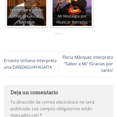
Homenaje a Simón
Díaz - Huáscar
Mi Nostalgia por
Barradas
Huascar Barradas
Floria Márquez interpreta
Ernesto Urbano interpreta
“Sabor a Mi“ !Gracias por
una DANZAGUAYAGAITA
tanto!
Deja un comentario
Tu dirección de correo electrónico no será
publicada.
Los campos obligatorios están
marcados con
*