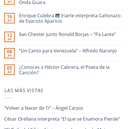
Jul
Onda Guara
No
hay
Enrique Culebra 🎹 Iriarte interpreta Cañonazo
16
comentarios
en
Jul
de Evaristo Aparicio
SAN
RAFAEL
No
|
hay
Ilan Chester junto Ronald Borjas – “Pa Lante“
12
dedicado
comentarios
a
en
Jul
No
La
Enrique
hay
Guaira
Culebra
comentarios
–
🎹
“Un Canto para Venezuela“ – Alfredo Naranjo
08
en
Interpreta
Iriarte
Jul
Ilan
Onda
interpreta
No
Chester
Guara
Cañonazo
hay
junto
de
comentarios
¿Conoces a Héctor Cabrera, el Poeta de la
Ronald
05
en
Evaristo
Borjas
Jul
“Un
Canción?
Aparicio
–
Canto
“Pa
No
para
Lante“
hay
Venezuela“
comentarios
–
LAS MÁS VISTAS
en
Alfredo
¿Conoces
Naranjo
a
Héctor
Cabrera,
“Volver a Nacer de Ti“ – Ángel Carpio
el
Poeta
de
César Orellana interpreta “El que se Enamora Pierde“
la
Canción?