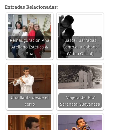
Entradas Relacionadas:
Reinauguración Ana
Huáscar Barradas -
Arellano Estética &
Canto a la Sabana
Spa
(Video Oficial)
Una flauta desde el
“Viajera del Río”
cerro
Serenata Guayanesa