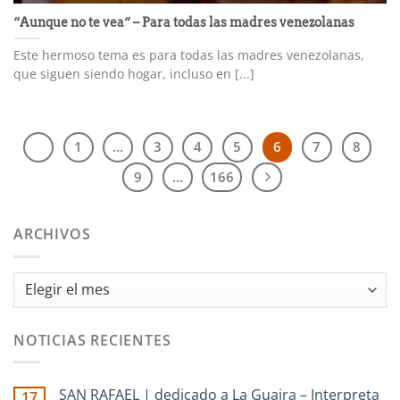
“Aunque no te vea“ – Para todas las madres venezolanas
Este hermoso tema es para todas las madres venezolanas,
que siguen siendo hogar, incluso en [...]
1
…
3
4
5
6
7
8
9
…
166
ARCHIVOS
Archivos
NOTICIAS RECIENTES
SAN RAFAEL | dedicado a La Guaira – Interpreta
17