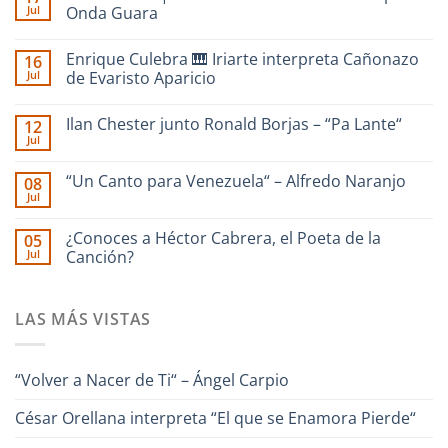
Jul
Onda Guara
No
hay
Enrique Culebra 🎹 Iriarte interpreta Cañonazo
16
comentarios
en
Jul
de Evaristo Aparicio
SAN
RAFAEL
No
|
hay
Ilan Chester junto Ronald Borjas – “Pa Lante“
12
dedicado
comentarios
a
en
Jul
No
La
Enrique
hay
Guaira
Culebra
comentarios
–
🎹
“Un Canto para Venezuela“ – Alfredo Naranjo
08
en
Interpreta
Iriarte
Jul
Ilan
Onda
interpreta
No
Chester
Guara
Cañonazo
hay
junto
de
comentarios
¿Conoces a Héctor Cabrera, el Poeta de la
Ronald
05
en
Evaristo
Borjas
Jul
“Un
Canción?
Aparicio
–
Canto
“Pa
No
para
Lante“
hay
Venezuela“
comentarios
–
LAS MÁS VISTAS
en
Alfredo
¿Conoces
Naranjo
a
Héctor
Cabrera,
“Volver a Nacer de Ti“ – Ángel Carpio
el
Poeta
de
César Orellana interpreta “El que se Enamora Pierde“
la
Canción?