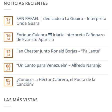
NOTICIAS RECIENTES
SAN RAFAEL | dedicado a La Guaira – Interpreta
17
Jul
Onda Guara
No
hay
Enrique Culebra 🎹 Iriarte interpreta Cañonazo
16
comentarios
en
Jul
de Evaristo Aparicio
SAN
RAFAEL
No
|
hay
Ilan Chester junto Ronald Borjas – “Pa Lante“
12
dedicado
comentarios
a
en
Jul
No
La
Enrique
hay
Guaira
Culebra
comentarios
–
🎹
“Un Canto para Venezuela“ – Alfredo Naranjo
08
en
Interpreta
Iriarte
Jul
Ilan
Onda
interpreta
No
Chester
Guara
Cañonazo
hay
junto
de
comentarios
¿Conoces a Héctor Cabrera, el Poeta de la
Ronald
05
en
Evaristo
Borjas
Jul
“Un
Canción?
Aparicio
–
Canto
“Pa
No
para
Lante“
hay
Venezuela“
comentarios
–
LAS MÁS VISTAS
en
Alfredo
¿Conoces
Naranjo
a
Héctor