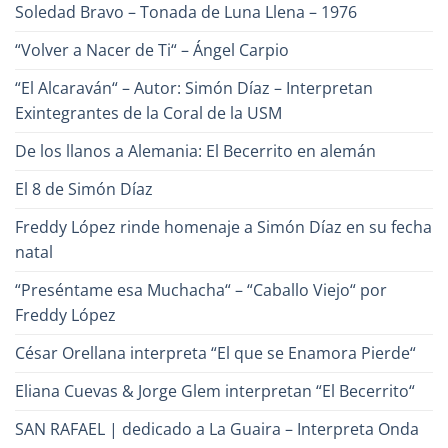
Cabrera,
Soledad Bravo – Tonada de Luna Llena – 1976
el
Poeta
de
“Volver a Nacer de Ti“ – Ángel Carpio
la
Canción?
“El Alcaraván“ – Autor: Simón Díaz – Interpretan
Exintegrantes de la Coral de la USM
De los llanos a Alemania: El Becerrito en alemán
El 8 de Simón Díaz
Freddy López rinde homenaje a Simón Díaz en su fecha
natal
“Preséntame esa Muchacha“ – “Caballo Viejo“ por
Freddy López
César Orellana interpreta “El que se Enamora Pierde“
Eliana Cuevas & Jorge Glem interpretan “El Becerrito“
SAN RAFAEL | dedicado a La Guaira – Interpreta Onda