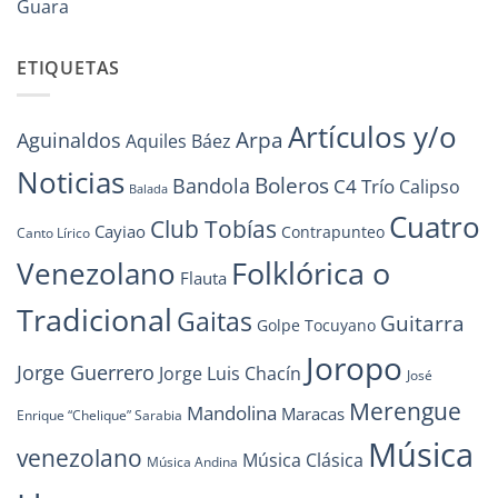
Guara
ETIQUETAS
Artículos y/o
Arpa
Aguinaldos
Aquiles Báez
Noticias
Boleros
Bandola
C4 Trío
Calipso
Balada
Cuatro
Club Tobías
Cayiao
Contrapunteo
Canto Lírico
Folklórica o
Venezolano
Flauta
Tradicional
Gaitas
Guitarra
Golpe Tocuyano
Joropo
Jorge Guerrero
Jorge Luis Chacín
José
Merengue
Mandolina
Maracas
Enrique “Chelique” Sarabia
Música
venezolano
Música Clásica
Música Andina