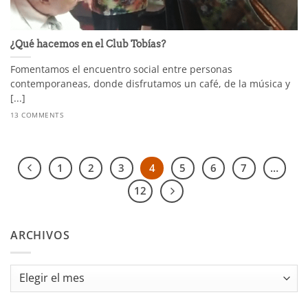
¿Qué hacemos en el Club Tobías?
Fomentamos el encuentro social entre personas
contemporaneas, donde disfrutamos un café, de la música y
[...]
13 COMMENTS
1
2
3
4
5
6
7
…
12
ARCHIVOS
Archivos