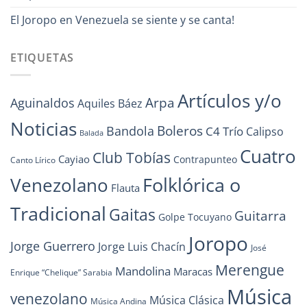
El Joropo en Venezuela se siente y se canta!
ETIQUETAS
Artículos y/o
Arpa
Aguinaldos
Aquiles Báez
Noticias
Boleros
Bandola
C4 Trío
Calipso
Balada
Cuatro
Club Tobías
Cayiao
Contrapunteo
Canto Lírico
Folklórica o
Venezolano
Flauta
Tradicional
Gaitas
Guitarra
Golpe Tocuyano
Joropo
Jorge Guerrero
Jorge Luis Chacín
José
Merengue
Mandolina
Maracas
Enrique “Chelique” Sarabia
Música
venezolano
Música Clásica
Música Andina