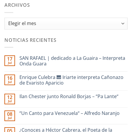
ARCHIVOS
Archivos
NOTICIAS RECIENTES
SAN RAFAEL | dedicado a La Guaira – Interpreta
17
Jul
Onda Guara
No
hay
Enrique Culebra 🎹 Iriarte interpreta Cañonazo
16
comentarios
en
Jul
de Evaristo Aparicio
SAN
RAFAEL
No
|
hay
Ilan Chester junto Ronald Borjas – “Pa Lante“
12
dedicado
comentarios
a
en
Jul
No
La
Enrique
hay
Guaira
Culebra
comentarios
–
🎹
“Un Canto para Venezuela“ – Alfredo Naranjo
08
en
Interpreta
Iriarte
Jul
Ilan
Onda
interpreta
No
Chester
Guara
Cañonazo
hay
junto
de
comentarios
¿Conoces a Héctor Cabrera, el Poeta de la
Ronald
05
en
Evaristo