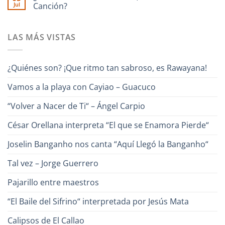
Borjas
Jul
“Un
Canción?
Aparicio
–
Canto
“Pa
No
para
Lante“
hay
Venezuela“
comentarios
–
LAS MÁS VISTAS
en
Alfredo
¿Conoces
Naranjo
a
Héctor
Cabrera,
¿Quiénes son? ¡Que ritmo tan sabroso, es Rawayana!
el
Poeta
de
Vamos a la playa con Cayiao – Guacuco
la
Canción?
“Volver a Nacer de Ti“ – Ángel Carpio
César Orellana interpreta “El que se Enamora Pierde“
Joselin Banganho nos canta “Aquí Llegó la Banganho“
Tal vez – Jorge Guerrero
Pajarillo entre maestros
“El Baile del Sifrino“ interpretada por Jesús Mata
Calipsos de El Callao