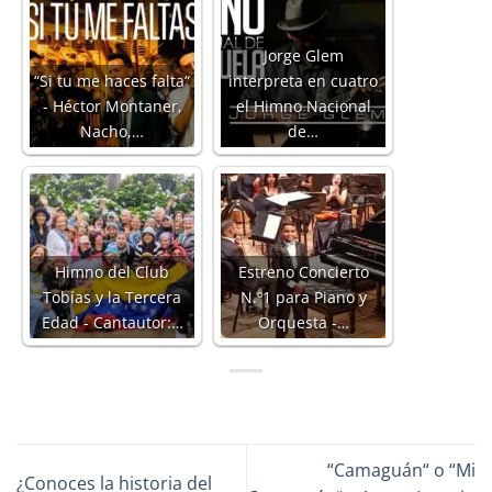
Jorge Glem
“Si tu me haces falta“
interpreta en cuatro
- Héctor Montaner,
el Himno Nacional
Nacho,…
de…
Himno del Club
Estreno Concierto
Tobías y la Tercera
N.º1 para Piano y
Edad - Cantautor:…
Orquesta -…
“Camaguán“ o “Mi
¿Conoces la historia del