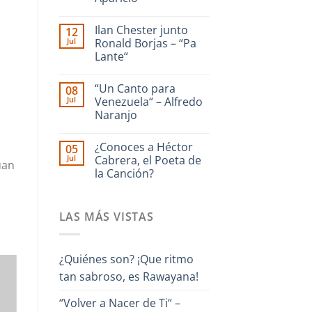
dedicado
a
No
La
hay
Ilan Chester junto
12
Guaira
comentarios
en
–
Jul
Ronald Borjas – “Pa
Enrique
Interpreta
Lante“
Culebra
Onda
🎹
Guara
No
Iriarte
hay
interpreta
“Un Canto para
08
comentarios
Cañonazo
en
Jul
Venezuela“ – Alfredo
de
Ilan
Evaristo
Naranjo
Chester
Aparicio
junto
No
Ronald
hay
Borjas
¿Conoces a Héctor
05
comentarios
–
en
Jul
Cabrera, el Poeta de
“Pa
uan
“Un
Lante“
la Canción?
Canto
para
No
Venezuela“
hay
–
comentarios
Alfredo
LAS MÁS VISTAS
en
Naranjo
¿Conoces
a
Héctor
Cabrera,
¿Quiénes son? ¡Que ritmo
el
Poeta
tan sabroso, es Rawayana!
de
la
Canción?
“Volver a Nacer de Ti“ –