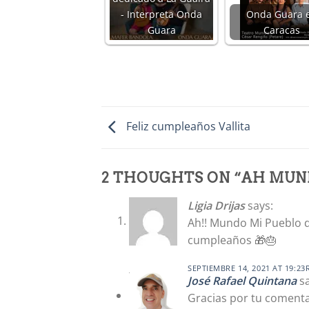
- Interpreta Onda
Onda Guara 
Guara
Caracas
Feliz cumpleaños Vallita
2 THOUGHTS ON “
AH MUN
Ligia Drijas
says:
Ah!! Mundo Mi Pueblo d
cumpleaños 🎁🎂
SEPTIEMBRE 14, 2021 AT 19:23
José Rafael Quintana
s
Gracias por tu comentari