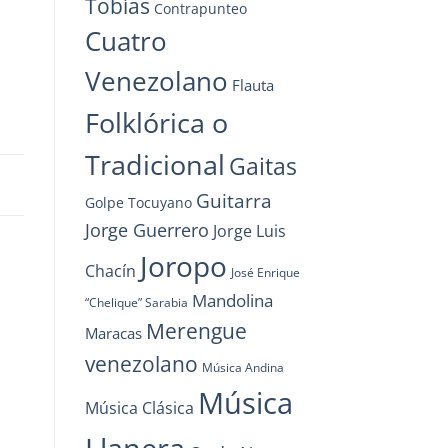
Tobías
Contrapunteo
Cuatro
Venezolano
Flauta
Folklórica o
Tradicional
Gaitas
s
Guitarra
Golpe Tocuyano
Jorge Guerrero
Jorge Luis
Joropo
Chacín
José Enrique
Mandolina
“Chelique” Sarabia
Merengue
Maracas
venezolano
Música Andina
Música
Música Clásica