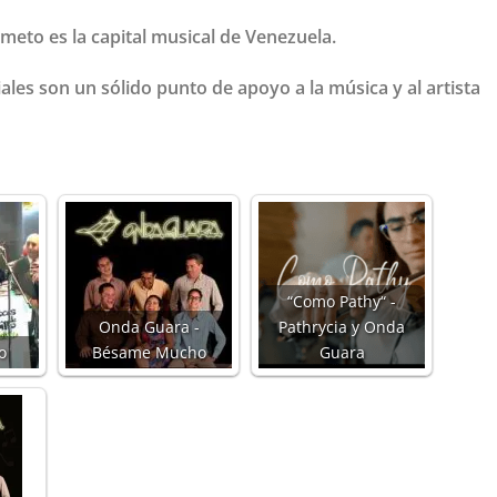
imeto es la capital musical de Venezuela.
les son un sólido punto de apoyo a la música y al artista
“Como Pathy“ -
Onda Guara -
Pathrycia y Onda
o
Bésame Mucho
Guara