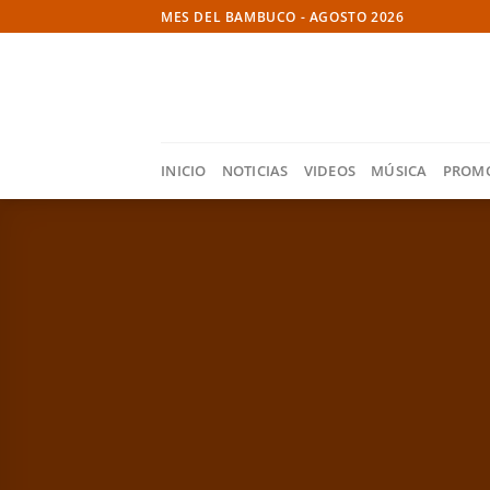
Skip
MES DEL BAMBUCO - AGOSTO 2026
to
content
INICIO
NOTICIAS
VIDEOS
MÚSICA
PROM