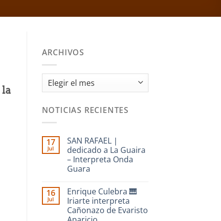
ARCHIVOS
Archivos
 la
NOTICIAS RECIENTES
SAN RAFAEL |
17
Jul
dedicado a La Guaira
– Interpreta Onda
Guara
No
hay
Enrique Culebra 🎹
16
comentarios
en
Jul
Iriarte interpreta
SAN
Cañonazo de Evaristo
RAFAEL
|
Aparicio