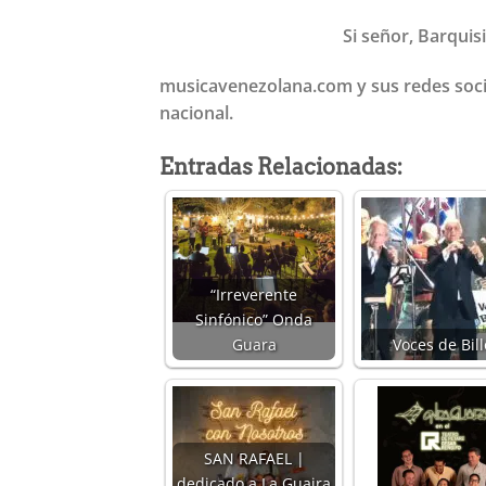
Si señor, Barquis
musicavenezolana.com y sus redes socia
nacional.
Entradas Relacionadas:
“Irreverente
Sinfónico” Onda
Guara
Voces de Bill
SAN RAFAEL |
dedicado a La Guaira