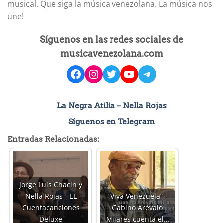
musical. Que siga la música venezolana. La música nos
une!
Síguenos en las redes sociales de
musicavenezolana.com
facebook
instagram
Twitter
YouTube
Telegram
La Negra Atilia – Nella Rojas
Síguenos en Telegram
Entradas Relacionadas:
Jorge Luis Chacín y
Nella Rojas - EL
“Viva Venezuela“ -
Cuentacanciones
Gabino Arévalo
Deluxe
Mijares cuenta el…