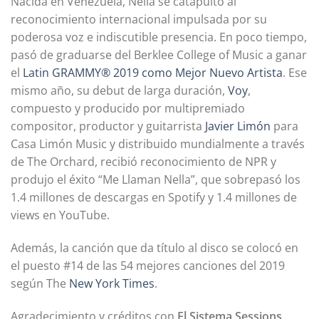
Nacida en Venezuela, Nella se catapultó al
reconocimiento internacional impulsada por su
poderosa voz e indiscutible presencia. En poco tiempo,
pasó de graduarse del Berklee College of Music a ganar
el
Latin GRAMMY® 2019 como Mejor Nuevo Artista
. Ese
mismo año, su debut de larga duración,
Voy
,
compuesto y producido por multipremiado
compositor, productor y guitarrista
Javier Limón
para
Casa Limón Music y distribuido mundialmente a través
de The Orchard, recibió reconocimiento de NPR y
produjo el éxito “Me Llaman Nella”, que sobrepasó los
1.4 millones de descargas en Spotify y 1.4 millones de
views en YouTube.
Además, la canción que da título al disco se colocó en
el puesto #14 de las 54 mejores canciones del 2019
según The
New York Times
.
Agradecimiento y créditos con
El Sistema Sessions
,