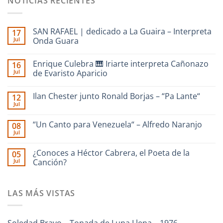
NOTICIAS RECIENTES
SAN RAFAEL | dedicado a La Guaira – Interpreta
17
Jul
Onda Guara
No
hay
Enrique Culebra 🎹 Iriarte interpreta Cañonazo
16
comentarios
en
Jul
de Evaristo Aparicio
SAN
RAFAEL
No
|
hay
Ilan Chester junto Ronald Borjas – “Pa Lante“
12
dedicado
comentarios
a
en
Jul
No
La
Enrique
hay
Guaira
Culebra
comentarios
–
🎹
“Un Canto para Venezuela“ – Alfredo Naranjo
08
en
Interpreta
Iriarte
Jul
Ilan
Onda
interpreta
No
Chester
Guara
Cañonazo
hay
junto
de
comentarios
¿Conoces a Héctor Cabrera, el Poeta de la
Ronald
05
en
Evaristo
Borjas
Jul
“Un
Canción?
Aparicio
–
Canto
“Pa
No
para
Lante“
hay
Venezuela“
comentarios
–
LAS MÁS VISTAS
en
Alfredo
¿Conoces
Naranjo
a
Héctor
Cabrera,