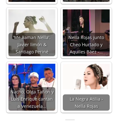
'Me llaman Nella'.
Nella Rojas junto
Javier limón &
Cheo Hurtado y
Santiago Periné
Aquiles Báez -…
Nacho, Olga Tañon y
Luis Enrique cantan
La Negra Atilia -
a Venezuela…
Nella Rojas