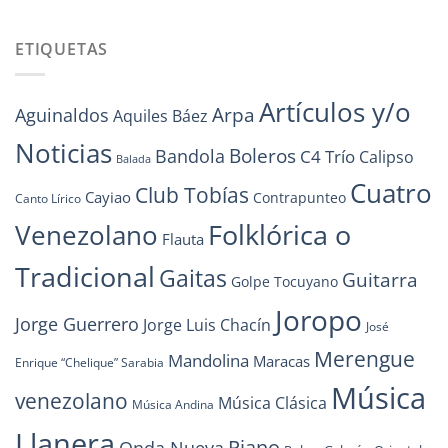
ETIQUETAS
Artículos y/o
Arpa
Aguinaldos
Aquiles Báez
Noticias
Boleros
Bandola
C4 Trío
Calipso
Balada
Cuatro
Club Tobías
Cayiao
Contrapunteo
Canto Lírico
Folklórica o
Venezolano
Flauta
Tradicional
Gaitas
Guitarra
Golpe Tocuyano
Joropo
Jorge Guerrero
Jorge Luis Chacín
José
Merengue
Mandolina
Maracas
Enrique “Chelique” Sarabia
Música
venezolano
Música Clásica
Música Andina
Llanera
Piano
Onda Nueva