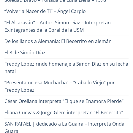
Soledad Bravo – Tonada de Luna Llena – 1976
el
Poeta
de
“Volver a Nacer de Ti“ – Ángel Carpio
la
Canción?
“El Alcaraván“ – Autor: Simón Díaz – Interpretan
Exintegrantes de la Coral de la USM
De los llanos a Alemania: El Becerrito en alemán
El 8 de Simón Díaz
Freddy López rinde homenaje a Simón Díaz en su fecha
natal
“Preséntame esa Muchacha“ – “Caballo Viejo“ por
Freddy López
César Orellana interpreta “El que se Enamora Pierde“
Eliana Cuevas & Jorge Glem interpretan “El Becerrito“
SAN RAFAEL | dedicado a La Guaira – Interpreta Onda
Guara