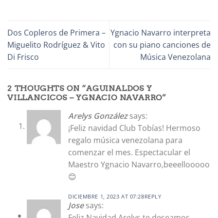
Dos Copleros de Primera –
Ygnacio Navarro interpreta
Miguelito Rodríguez & Vito
con su piano canciones de
Di Frisco
Música Venezolana
2 THOUGHTS ON “
AGUINALDOS Y
VILLANCICOS – YGNACIO NAVARRO
”
Arelys González
says:
¡Feliz navidad Club Tobías! Hermoso
regalo música venezolana para
comenzar el mes. Espectacular el
Maestro Ygnacio Navarro,beeellooooo
😊
DICIEMBRE 1, 2023 AT 07:28
REPLY
Jose
says:
Feliz Navidad Arelys te deseamos