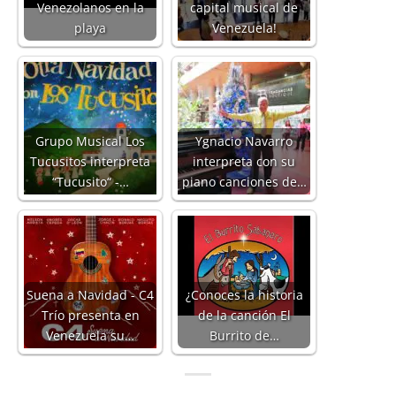
Venezolanos en la
capital musical de
playa
Venezuela!
Grupo Musical Los
Ygnacio Navarro
Tucusitos interpreta
interpreta con su
“Tucusito“ -…
piano canciones de…
Suena a Navidad - C4
¿Conoces la historia
Trío presenta en
de la canción El
Venezuela su…
Burrito de…