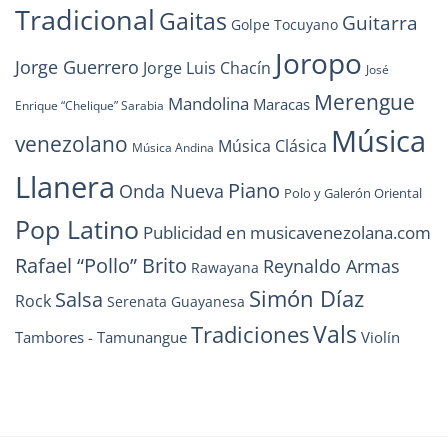
Tradicional
Gaitas
Guitarra
Golpe Tocuyano
Joropo
Jorge Guerrero
Jorge Luis Chacín
José
Merengue
Mandolina
Maracas
Enrique “Chelique” Sarabia
Música
venezolano
Música Clásica
Música Andina
Llanera
Piano
Onda Nueva
Polo y Galerón Oriental
Pop Latino
Publicidad en musicavenezolana.com
Rafael “Pollo” Brito
Reynaldo Armas
Rawayana
Simón Díaz
Salsa
Rock
Serenata Guayanesa
Vals
Tradiciones
Tambores - Tamunangue
Violín