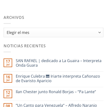
ARCHIVOS
Archivos
NOTICIAS RECIENTES
SAN RAFAEL | dedicado a La Guaira – Interpreta
17
Jul
Onda Guara
No
hay
Enrique Culebra 🎹 Iriarte interpreta Cañonazo
16
comentarios
en
Jul
de Evaristo Aparicio
SAN
RAFAEL
No
|
hay
Ilan Chester junto Ronald Borjas – “Pa Lante“
12
dedicado
comentarios
a
en
Jul
No
La
Enrique
hay
Guaira
Culebra
comentarios
–
🎹
“Un Canto para Venezuela“ – Alfredo Naranjo
08
en