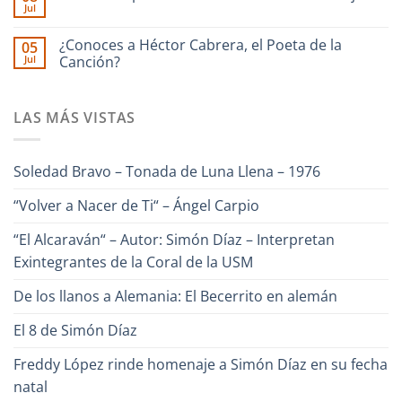
Interpreta
Iriarte
Jul
Ilan
Onda
interpreta
No
Chester
Guara
Cañonazo
hay
junto
de
comentarios
¿Conoces a Héctor Cabrera, el Poeta de la
Ronald
05
en
Evaristo
Borjas
Jul
“Un
Canción?
Aparicio
–
Canto
“Pa
No
para
Lante“
hay
Venezuela“
comentarios
–
LAS MÁS VISTAS
en
Alfredo
¿Conoces
Naranjo
a
Héctor
Cabrera,
Soledad Bravo – Tonada de Luna Llena – 1976
el
Poeta
de
“Volver a Nacer de Ti“ – Ángel Carpio
la
Canción?
“El Alcaraván“ – Autor: Simón Díaz – Interpretan
Exintegrantes de la Coral de la USM
De los llanos a Alemania: El Becerrito en alemán
El 8 de Simón Díaz
Freddy López rinde homenaje a Simón Díaz en su fecha
natal