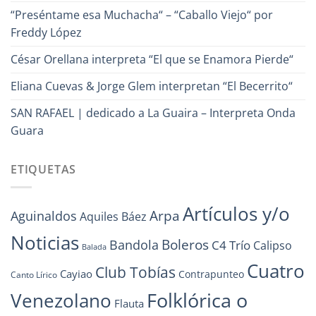
“Preséntame esa Muchacha“ – “Caballo Viejo“ por
Freddy López
César Orellana interpreta “El que se Enamora Pierde“
Eliana Cuevas & Jorge Glem interpretan “El Becerrito“
SAN RAFAEL | dedicado a La Guaira – Interpreta Onda
Guara
ETIQUETAS
Artículos y/o
Arpa
Aguinaldos
Aquiles Báez
Noticias
Boleros
Bandola
C4 Trío
Calipso
Balada
Cuatro
Club Tobías
Cayiao
Contrapunteo
Canto Lírico
Folklórica o
Venezolano
Flauta