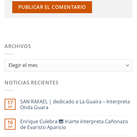
ARCHIVOS
Archivos
NOTICIAS RECIENTES
SAN RAFAEL | dedicado a La Guaira – Interpreta
17
Jul
Onda Guara
No
hay
Enrique Culebra 🎹 Iriarte interpreta Cañonazo
16
comentarios
en
Jul
de Evaristo Aparicio
SAN
RAFAEL
No