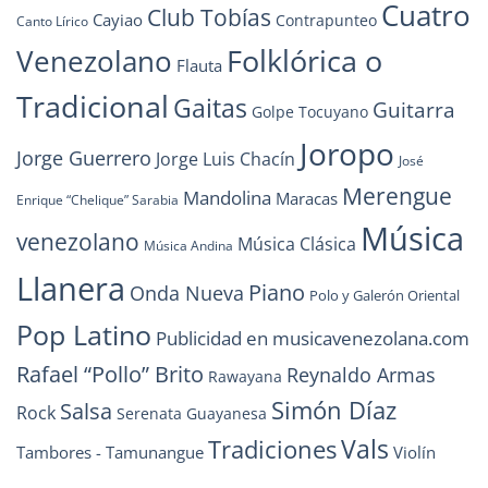
Cuatro
Club Tobías
Cayiao
Contrapunteo
Canto Lírico
Folklórica o
Venezolano
Flauta
Tradicional
Gaitas
Guitarra
Golpe Tocuyano
Joropo
Jorge Guerrero
Jorge Luis Chacín
José
Merengue
Mandolina
Maracas
Enrique “Chelique” Sarabia
Música
venezolano
Música Clásica
Música Andina
Llanera
Piano
Onda Nueva
Polo y Galerón Oriental
Pop Latino
Publicidad en musicavenezolana.com
Rafael “Pollo” Brito
Reynaldo Armas
Rawayana
Simón Díaz
Salsa
Rock
Serenata Guayanesa
Vals
Tradiciones
Tambores - Tamunangue
Violín