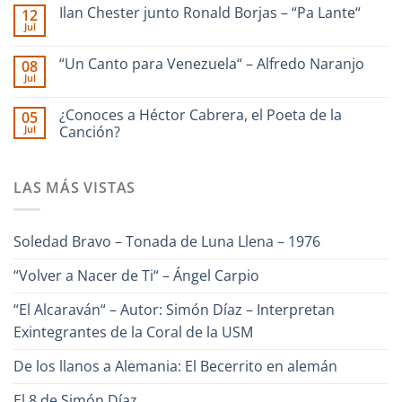
|
hay
Ilan Chester junto Ronald Borjas – “Pa Lante“
12
dedicado
comentarios
a
en
Jul
No
La
Enrique
hay
Guaira
Culebra
comentarios
–
🎹
“Un Canto para Venezuela“ – Alfredo Naranjo
08
en
Interpreta
Iriarte
Jul
Ilan
Onda
interpreta
No
Chester
Guara
Cañonazo
hay
junto
de
comentarios
¿Conoces a Héctor Cabrera, el Poeta de la
Ronald
05
en
Evaristo
Borjas
Jul
“Un
Canción?
Aparicio
–
Canto
“Pa
No
para
Lante“
hay
Venezuela“
comentarios
–
LAS MÁS VISTAS
en
Alfredo
¿Conoces
Naranjo
a
Héctor
Cabrera,
Soledad Bravo – Tonada de Luna Llena – 1976
el
Poeta
de
“Volver a Nacer de Ti“ – Ángel Carpio
la
Canción?
“El Alcaraván“ – Autor: Simón Díaz – Interpretan
Exintegrantes de la Coral de la USM
De los llanos a Alemania: El Becerrito en alemán
El 8 de Simón Díaz