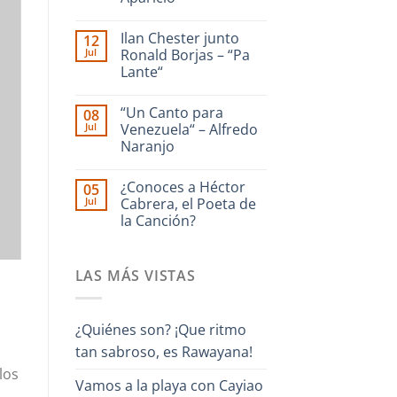
dedicado
a
No
La
hay
Ilan Chester junto
12
Guaira
comentarios
en
–
Jul
Ronald Borjas – “Pa
Enrique
Interpreta
Lante“
Culebra
Onda
🎹
Guara
No
Iriarte
hay
interpreta
“Un Canto para
08
comentarios
Cañonazo
en
Jul
Venezuela“ – Alfredo
de
Ilan
Evaristo
Naranjo
Chester
Aparicio
junto
No
Ronald
hay
Borjas
¿Conoces a Héctor
05
comentarios
–
en
Jul
Cabrera, el Poeta de
“Pa
“Un
Lante“
la Canción?
Canto
para
No
Venezuela“
hay
–
comentarios
Alfredo
LAS MÁS VISTAS
en
Naranjo
¿Conoces
a
Héctor
Cabrera,
¿Quiénes son? ¡Que ritmo
el
Poeta
tan sabroso, es Rawayana!
s
de
la
los
Canción?
Vamos a la playa con Cayiao