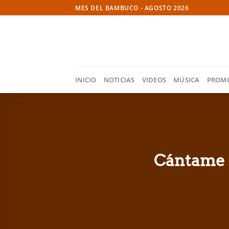
Skip
MES DEL BAMBUCO - AGOSTO 2026
to
content
INICIO
NOTICIAS
VIDEOS
MÚSICA
PROM
Cántame 