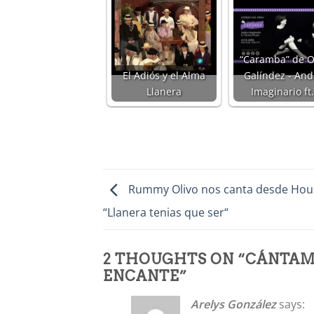
“Caramba” de Ot
El Adiós y el Alma
Galíndez - And
Llanera
Imaginario ft
Rummy Olivo nos canta desde Hou
“Llanera tenias que ser“
2 THOUGHTS ON “
CÁNTAM
ENCANTE
”
Arelys González
says: