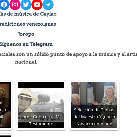
facebook
instagram
Twitter
YouTube
Telegram
ás de música de Cayiao
radiciones venezolanas
Joropo
Síguenos en Telegram
iales son un sólido punto de apoyo a la música y al arti
nacional.
as
 la
Selección de Temas
il
Jorge Guerrero - Mi
del Maestro Ygnacio
Testamento
Navarro en piano