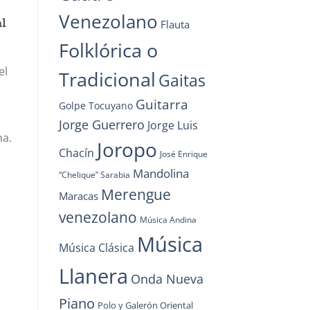
Venezolano
l
Flauta
Folklórica o
el
Tradicional
Gaitas
Guitarra
Golpe Tocuyano
Jorge Guerrero
Jorge Luis
na.
Joropo
Chacín
José Enrique
Mandolina
“Chelique” Sarabia
Merengue
Maracas
venezolano
Música Andina
Música
Música Clásica
Llanera
Onda Nueva
Piano
Polo y Galerón Oriental