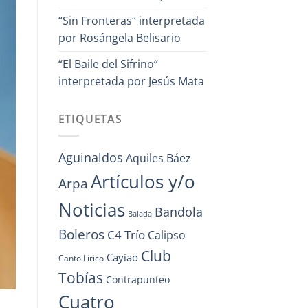
“Sin Fronteras“ interpretada
por Rosángela Belisario
“El Baile del Sifrino“
interpretada por Jesús Mata
ETIQUETAS
Aguinaldos
Aquiles Báez
Artículos y/o
Arpa
Noticias
Bandola
Balada
Boleros
C4 Trío
Calipso
Club
Cayiao
Canto Lírico
Tobías
Contrapunteo
Cuatro