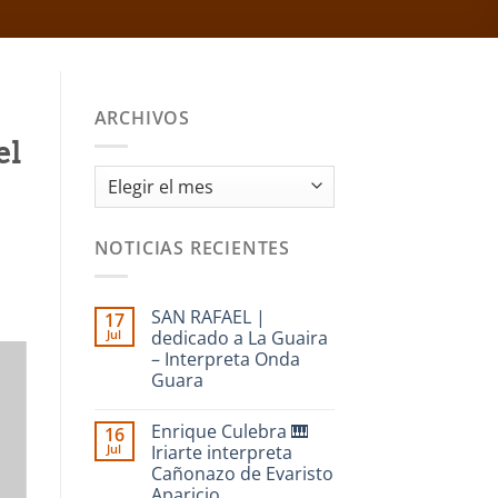
ARCHIVOS
el
Archivos
NOTICIAS RECIENTES
SAN RAFAEL |
17
Jul
dedicado a La Guaira
– Interpreta Onda
Guara
No
hay
Enrique Culebra 🎹
16
comentarios
en
Jul
Iriarte interpreta
SAN
Cañonazo de Evaristo
RAFAEL
|
Aparicio