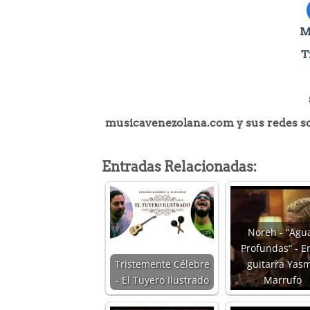
M
T
musicavenezolana.com y sus redes soc
Entradas Relacionadas:
Noreh - “Agu
Profundas“ - En
Tristemente Célebre
guitarra Yasm
- El Tuyero Ilustrado
Marrufo