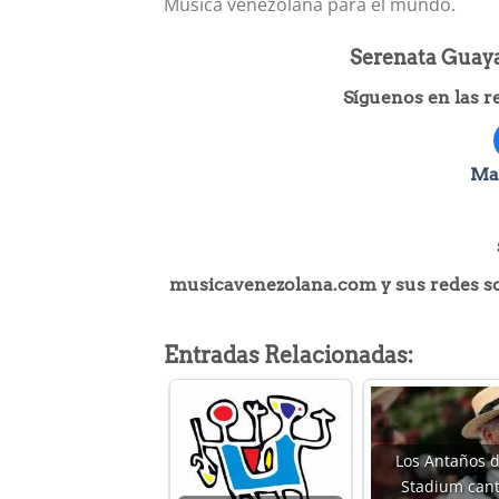
Música venezolana para el mundo.
Serenata Guaya
Síguenos en las 
Ma
musicavenezolana.com y sus redes soc
Entradas Relacionadas:
Los Antaños d
Stadium can