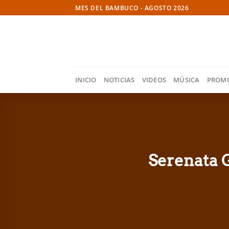
Skip
MES DEL BAMBUCO - AGOSTO 2026
to
content
INICIO
NOTICIAS
VIDEOS
MÚSICA
PROM
Serenata 