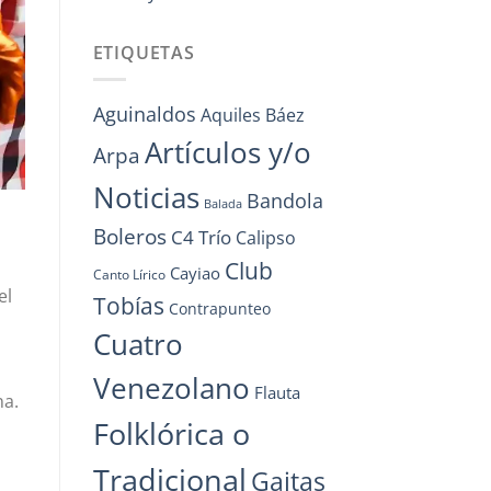
ETIQUETAS
Aguinaldos
Aquiles Báez
Artículos y/o
Arpa
Noticias
Bandola
Balada
Boleros
C4 Trío
Calipso
Club
Cayiao
Canto Lírico
el
Tobías
Contrapunteo
Cuatro
Venezolano
Flauta
na.
Folklórica o
Tradicional
Gaitas