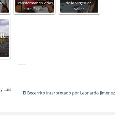
ue
Transformando vidas
de la Virgen del
a través de…
Valle?
co,
 -
nesa
y Luis
El Becerrito interpretado por Leonardo Jiméne