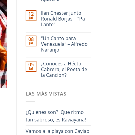
dedicado
a
No
La
hay
Ilan Chester junto
12
Guaira
comentarios
en
–
Jul
Ronald Borjas – “Pa
Enrique
Interpreta
Lante“
Culebra
Onda
🎹
Guara
No
Iriarte
hay
interpreta
“Un Canto para
08
comentarios
Cañonazo
en
Jul
Venezuela“ – Alfredo
de
Ilan
Evaristo
Naranjo
Chester
Aparicio
junto
No
Ronald
hay
Borjas
¿Conoces a Héctor
05
comentarios
–
en
Jul
Cabrera, el Poeta de
“Pa
“Un
Lante“
la Canción?
Canto
para
No
Venezuela“
hay
–
comentarios
Alfredo
LAS MÁS VISTAS
en
Naranjo
¿Conoces
a
Héctor
Cabrera,
¿Quiénes son? ¡Que ritmo
el
Poeta
tan sabroso, es Rawayana!
de
la
Canción?
Vamos a la playa con Cayiao