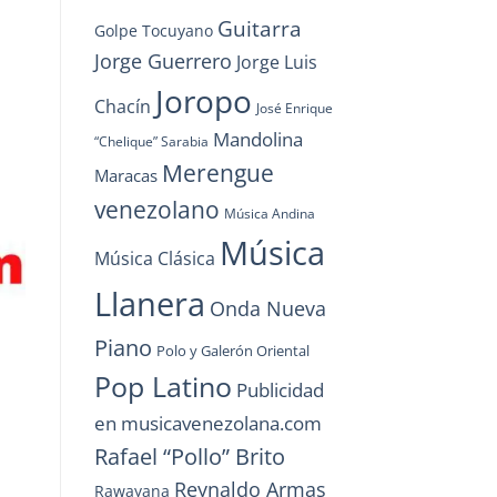
Guitarra
Golpe Tocuyano
Jorge Guerrero
Jorge Luis
Joropo
Chacín
José Enrique
Mandolina
“Chelique” Sarabia
Merengue
Maracas
venezolano
Música Andina
Música
Música Clásica
Llanera
Onda Nueva
Piano
Polo y Galerón Oriental
Pop Latino
Publicidad
en musicavenezolana.com
Rafael “Pollo” Brito
Reynaldo Armas
Rawayana