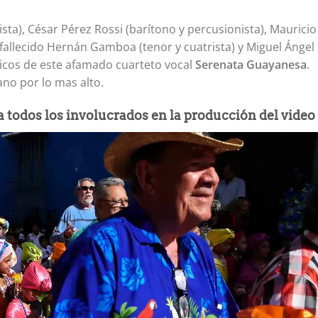
ista), César Pérez Rossi (barítono y percusionista), Mauricio
 fallecido Hernán Gamboa (tenor y cuatrista) y Miguel Ángel
úsicos de este afamado cuarteto vocal
Serenata Guayanesa
.
no por lo mas alto.
 todos los involucrados en la producción del video