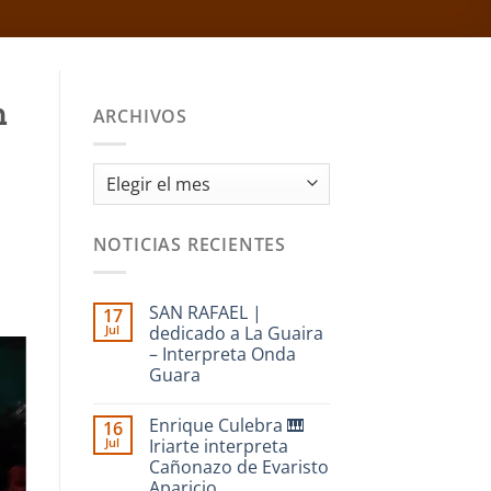
n
ARCHIVOS
Archivos
NOTICIAS RECIENTES
SAN RAFAEL |
17
Jul
dedicado a La Guaira
– Interpreta Onda
Guara
No
hay
Enrique Culebra 🎹
16
comentarios
en
Jul
Iriarte interpreta
SAN
Cañonazo de Evaristo
RAFAEL
|
Aparicio