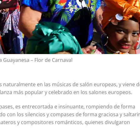
a Guayanesa – Flor de Carnaval
s naturalmente en las músicas de salón europeas, y viene d
de danza más popular y celebrado en los salones europeos.
ases, es entrecortada e insinuante, rompiendo de forma
do con los silencios y compases de forma graciosa y saltari
erenateros y compositores románticos, quienes divulgaron