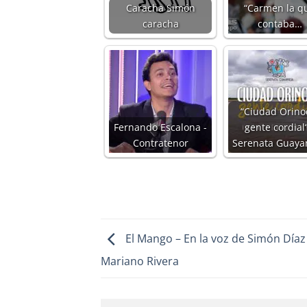
Caracha Simón
“Carmen la q
caracha
contaba…
“Ciudad Orino
Fernando Escalona -
gente cordial“
Contratenor
Serenata Guaya
El Mango – En la voz de Simón Díaz 
Mariano Rivera