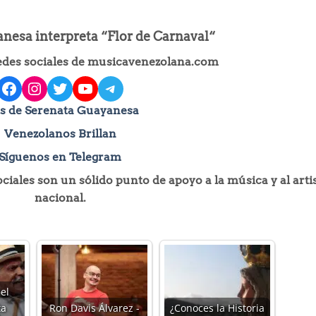
nesa interpreta “Flor de Carnaval“
redes sociales de musicavenezolana.com
facebook
instagram
Twitter
YouTube
Telegram
s de Serenata Guayanesa
Venezolanos Brillan
Síguenos en Telegram
iales son un sólido punto de apoyo a la música y al arti
nacional.
el
ta
Ron Davis Álvarez -
¿Conoces la Historia