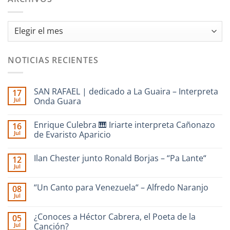
Archivos
NOTICIAS RECIENTES
SAN RAFAEL | dedicado a La Guaira – Interpreta
17
Jul
Onda Guara
No
hay
Enrique Culebra 🎹 Iriarte interpreta Cañonazo
16
comentarios
en
Jul
de Evaristo Aparicio
SAN
RAFAEL
No
|
hay
Ilan Chester junto Ronald Borjas – “Pa Lante“
12
dedicado
comentarios
a
en
Jul
No
La
Enrique
hay
Guaira
Culebra
comentarios
–
🎹
“Un Canto para Venezuela“ – Alfredo Naranjo
08
en
Interpreta
Iriarte
Jul
Ilan
Onda
interpreta
No
Chester
Guara
Cañonazo
hay
junto
de
comentarios
¿Conoces a Héctor Cabrera, el Poeta de la
Ronald
05
en
Evaristo
Borjas
Jul
“Un
Canción?
Aparicio
–