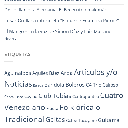
De los llanos a Alemania: El Becerrito en alemán
César Orellana interpreta “El que se Enamora Pierde“
El Mango – En la voz de Simón Díaz y Luis Mariano
Rivera
ETIQUETAS
Artículos y/o
Arpa
Aguinaldos
Aquiles Báez
Noticias
Boleros
Bandola
C4 Trío
Calipso
Balada
Cuatro
Club Tobías
Cayiao
Contrapunteo
Canto Lírico
Folklórica o
Venezolano
Flauta
Tradicional
Gaitas
Guitarra
Golpe Tocuyano