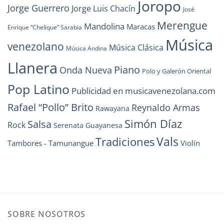
Joropo
Jorge Guerrero
Jorge Luis Chacín
José
Merengue
Mandolina
Maracas
Enrique “Chelique” Sarabia
Música
venezolano
Música Clásica
Música Andina
Llanera
Piano
Onda Nueva
Polo y Galerón Oriental
Pop Latino
Publicidad en musicavenezolana.com
Rafael “Pollo” Brito
Reynaldo Armas
Rawayana
Simón Díaz
Salsa
Rock
Serenata Guayanesa
Vals
Tradiciones
Tambores - Tamunangue
Violín
SOBRE NOSOTROS