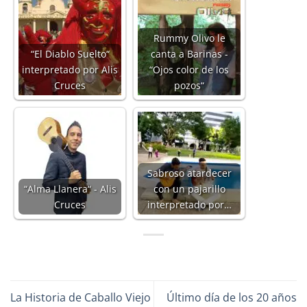
Rummy Olivo le
“El Diablo Suelto“
canta a Barinas -
interpretado por Alis
“Ojos color de los
Cruces
pozos“
Sabroso atardecer
“Alma Llanera“ - Alis
con un pajarillo
Cruces
interpretado por…
La Historia de Caballo Viejo
Último día de los 20 años