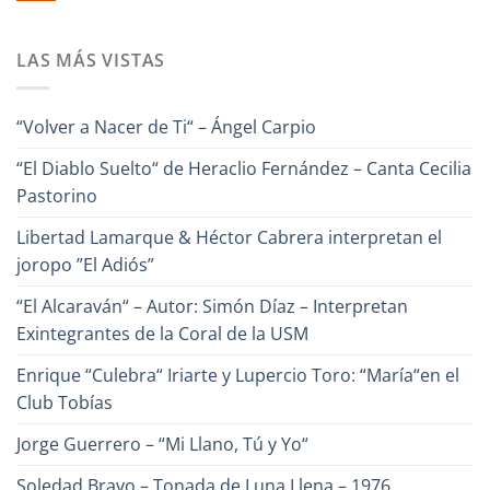
Canto
“Pa
No
para
Lante“
hay
Venezuela“
comentarios
–
LAS MÁS VISTAS
en
Alfredo
¿Conoces
Naranjo
a
Héctor
Cabrera,
“Volver a Nacer de Ti“ – Ángel Carpio
el
Poeta
de
“El Diablo Suelto“ de Heraclio Fernández – Canta Cecilia
la
Canción?
Pastorino
Libertad Lamarque & Héctor Cabrera interpretan el
joropo ”El Adiós”
“El Alcaraván“ – Autor: Simón Díaz – Interpretan
Exintegrantes de la Coral de la USM
Enrique “Culebra“ Iriarte y Lupercio Toro: “María“en el
Club Tobías
Jorge Guerrero – “Mi Llano, Tú y Yo“
Soledad Bravo – Tonada de Luna Llena – 1976