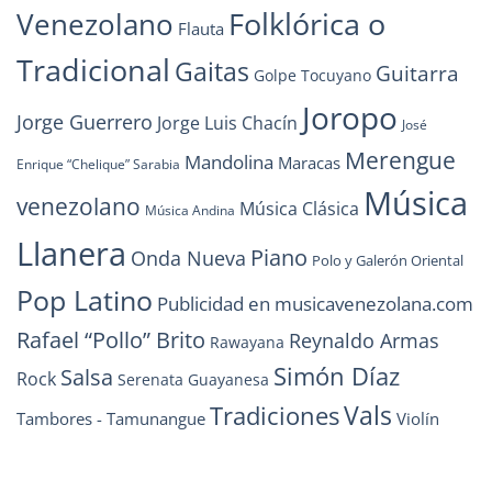
Folklórica o
Venezolano
Flauta
Tradicional
Gaitas
Guitarra
Golpe Tocuyano
Joropo
Jorge Guerrero
Jorge Luis Chacín
José
Merengue
Mandolina
Maracas
Enrique “Chelique” Sarabia
Música
venezolano
Música Clásica
Música Andina
Llanera
Piano
Onda Nueva
Polo y Galerón Oriental
Pop Latino
Publicidad en musicavenezolana.com
Rafael “Pollo” Brito
Reynaldo Armas
Rawayana
Simón Díaz
Salsa
Rock
Serenata Guayanesa
Vals
Tradiciones
Tambores - Tamunangue
Violín