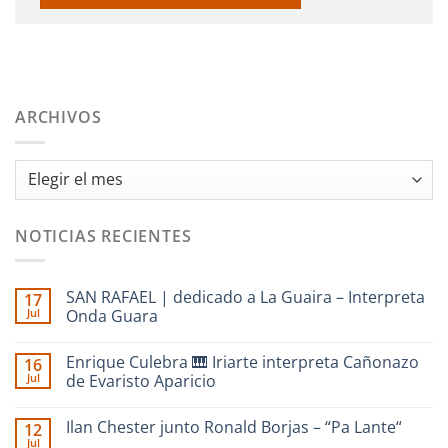
ARCHIVOS
Archivos
NOTICIAS RECIENTES
SAN RAFAEL | dedicado a La Guaira – Interpreta
17
Jul
Onda Guara
No
hay
Enrique Culebra 🎹 Iriarte interpreta Cañonazo
16
comentarios
en
Jul
de Evaristo Aparicio
SAN
RAFAEL
No
|
hay
Ilan Chester junto Ronald Borjas – “Pa Lante“
12
dedicado
comentarios
a
en
Jul