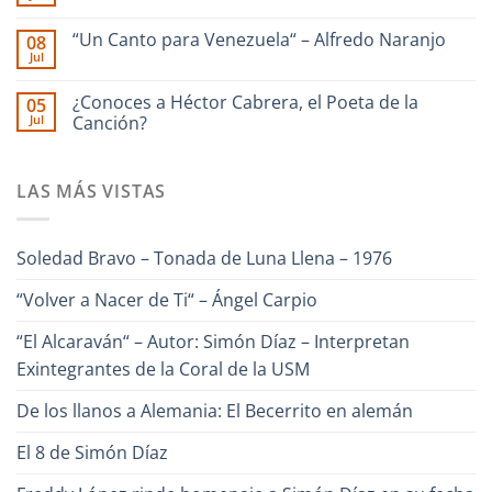
No
La
Enrique
hay
Guaira
Culebra
comentarios
–
🎹
“Un Canto para Venezuela“ – Alfredo Naranjo
08
en
Interpreta
Iriarte
Jul
Ilan
Onda
interpreta
No
Chester
Guara
Cañonazo
hay
junto
de
comentarios
¿Conoces a Héctor Cabrera, el Poeta de la
Ronald
05
en
Evaristo
Borjas
Jul
“Un
Canción?
Aparicio
–
Canto
“Pa
No
para
Lante“
hay
Venezuela“
comentarios
–
LAS MÁS VISTAS
en
Alfredo
¿Conoces
Naranjo
a
Héctor
Cabrera,
Soledad Bravo – Tonada de Luna Llena – 1976
el
Poeta
de
“Volver a Nacer de Ti“ – Ángel Carpio
la
Canción?
“El Alcaraván“ – Autor: Simón Díaz – Interpretan
Exintegrantes de la Coral de la USM
De los llanos a Alemania: El Becerrito en alemán
El 8 de Simón Díaz