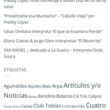
Freddy López rinde homenaje a Simón Díaz en su fecha
natal
“Preséntame esa Muchacha“ – “Caballo Viejo“ por
Freddy López
César Orellana interpreta “El que se Enamora Pierde“
Eliana Cuevas & Jorge Glem interpretan “El Becerrito“
SAN RAFAEL | dedicado a La Guaira – Interpreta Onda
Guara
ETIQUETAS
Artículos y/o
Arpa
Aguinaldos
Aquiles Báez
Noticias
Boleros
Bandola
C4 Trío
Calipso
Balada
Cuatro
Club Tobías
Cayiao
Contrapunteo
Canto Lírico