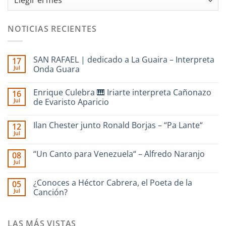
NOTICIAS RECIENTES
SAN RAFAEL | dedicado a La Guaira – Interpreta
17
Jul
Onda Guara
No
hay
Enrique Culebra 🎹 Iriarte interpreta Cañonazo
16
comentarios
en
Jul
de Evaristo Aparicio
SAN
RAFAEL
No
|
hay
Ilan Chester junto Ronald Borjas – “Pa Lante“
12
dedicado
comentarios
a
en
Jul
No
La
Enrique
hay
Guaira
Culebra
comentarios
–
🎹
“Un Canto para Venezuela“ – Alfredo Naranjo
08
en
Interpreta
Iriarte
Jul
Ilan
Onda
interpreta
No
Chester
Guara
Cañonazo
hay
junto
de
comentarios
¿Conoces a Héctor Cabrera, el Poeta de la
Ronald
05
en
Evaristo
Borjas
Jul
“Un
Canción?
Aparicio
–
Canto
“Pa
No
para
Lante“
hay
Venezuela“
comentarios
–
LAS MÁS VISTAS
en
Alfredo