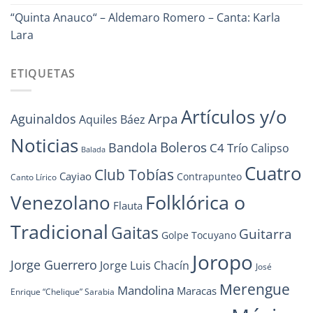
“Quinta Anauco“ – Aldemaro Romero – Canta: Karla
Lara
ETIQUETAS
Artículos y/o
Arpa
Aguinaldos
Aquiles Báez
Noticias
Boleros
Bandola
C4 Trío
Calipso
Balada
Cuatro
Club Tobías
Cayiao
Contrapunteo
Canto Lírico
Folklórica o
Venezolano
Flauta
Tradicional
Gaitas
Guitarra
Golpe Tocuyano
Joropo
Jorge Guerrero
Jorge Luis Chacín
José
Merengue
Mandolina
Maracas
Enrique “Chelique” Sarabia