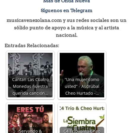
Más de Onda Nueva
Síguenos en Telegram
musicavenezolana.com y sus redes sociales son un
sólido punto de apoyo a la música y al artista
nacional.
Entradas Relacionadas:
Cantan Las Cuatro
“Una mujer como
Monedas nuestra
usted“ - Asdrúbal
querida canción…
Cheo Hurtado -…
Servando &
C4 Trío junto Cheo