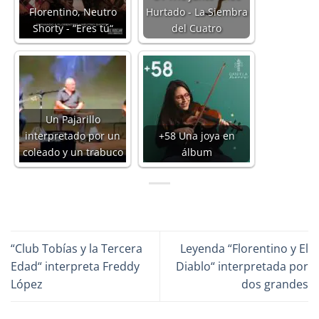
Florentino, Neutro
Hurtado - La Siembra
Shorty - “Eres tú“
del Cuatro
Un Pajarillo
interpretado por un
+58 Una joya en
coleado y un trabuco
álbum
“Club Tobías y la Tercera
Leyenda “Florentino y El
Edad“ interpreta Freddy
Diablo“ interpretada por
López
dos grandes