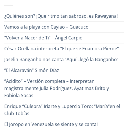
¿Conoces
Naranjo
a
Héctor
Cabrera,
¿Quiénes son? ¡Que ritmo tan sabroso, es Rawayana!
el
Poeta
de
Vamos a la playa con Cayiao – Guacuco
la
Canción?
“Volver a Nacer de Ti“ – Ángel Carpio
César Orellana interpreta “El que se Enamora Pierde“
Joselin Banganho nos canta “Aquí Llegó la Banganho“
”El Alcaraván” Simón Díaz
“Acidito“ – Versión completa – Interpretan
magistralmente Julia Rodríguez, Ayatimas Brito y
Fabiola Socas
Enrique “Culebra“ Iriarte y Lupercio Toro: “María“en el
Club Tobías
El Joropo en Venezuela se siente y se canta!