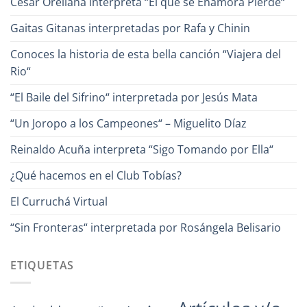
César Orellana interpreta “El que se Enamora Pierde“
la
Canción?
Gaitas Gitanas interpretadas por Rafa y Chinin
Conoces la historia de esta bella canción “Viajera del
Rio“
“El Baile del Sifrino“ interpretada por Jesús Mata
“Un Joropo a los Campeones“ – Miguelito Díaz
Reinaldo Acuña interpreta “Sigo Tomando por Ella“
¿Qué hacemos en el Club Tobías?
El Curruchá Virtual
“Sin Fronteras“ interpretada por Rosángela Belisario
ETIQUETAS