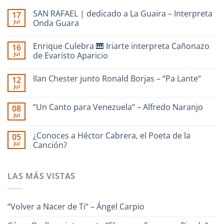
SAN RAFAEL | dedicado a La Guaira – Interpreta
17
Jul
Onda Guara
No
hay
Enrique Culebra 🎹 Iriarte interpreta Cañonazo
16
comentarios
en
Jul
de Evaristo Aparicio
SAN
RAFAEL
No
|
hay
Ilan Chester junto Ronald Borjas – “Pa Lante“
12
dedicado
comentarios
a
en
Jul
No
La
Enrique
hay
Guaira
Culebra
comentarios
–
🎹
“Un Canto para Venezuela“ – Alfredo Naranjo
08
en
Interpreta
Iriarte
Jul
Ilan
Onda
interpreta
No
Chester
Guara
Cañonazo
hay
junto
de
comentarios
¿Conoces a Héctor Cabrera, el Poeta de la
Ronald
05
en
Evaristo
Borjas
Jul
“Un
Canción?
Aparicio
–
Canto
“Pa
No
para
Lante“
hay
Venezuela“
comentarios
–
LAS MÁS VISTAS
en
Alfredo
¿Conoces
Naranjo
a
Héctor
Cabrera,
“Volver a Nacer de Ti“ – Ángel Carpio
el
Poeta
de