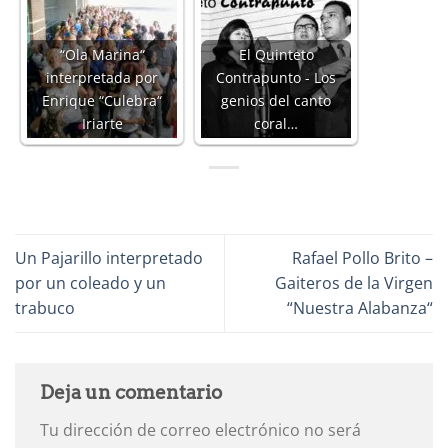
“Ola Marina“
El Quinteto
interpretada por
Contrapunto - Los
Enrique “Culebra“
genios del canto
Iriarte
coral…
Un Pajarillo interpretado
Rafael Pollo Brito –
por un coleado y un
Gaiteros de la Virgen
trabuco
“Nuestra Alabanza“
Deja un comentario
Tu dirección de correo electrónico no será