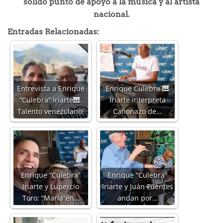
sólido punto de apoyo a la música y al artista
nacional.
Entradas Relacionadas:
Entrevista a Enrique
Enrique Culebra 🎹
“Culebra“ Iriarte🎹.
Iriarte interpreta
Talento venezolano!
Cañonazo de…
Enrique “Culebra“
Enrique “Culebra“
Iriarte y Lupercio
Iriarte y Juán Fuentes
Toro: “María“en…
andan por…