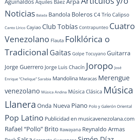
Artículos y/o
Arpa
Aguinaldos
Aquiles Báez
Noticias
Boleros
Bandola
C4 Trío
Calipso
Balada
Cuatro
Club Tobías
Cayiao
Contrapunteo
Canto Lírico
Folklórica o
Venezolano
Flauta
Tradicional
Gaitas
Guitarra
Golpe Tocuyano
Joropo
Jorge Guerrero
Jorge Luis Chacín
José
Merengue
Mandolina
Maracas
Enrique “Chelique” Sarabia
Música
venezolano
Música Clásica
Música Andina
Llanera
Piano
Onda Nueva
Polo y Galerón Oriental
Pop Latino
Publicidad en musicavenezolana.com
Rafael “Pollo” Brito
Reynaldo Armas
Rawayana
Simón Díaz
Salsa
Rock