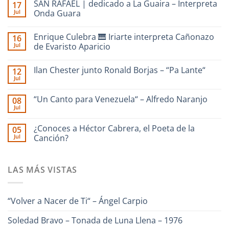
SAN RAFAEL | dedicado a La Guaira – Interpreta
17
Jul
Onda Guara
No
hay
Enrique Culebra 🎹 Iriarte interpreta Cañonazo
16
comentarios
en
Jul
de Evaristo Aparicio
SAN
RAFAEL
No
|
hay
Ilan Chester junto Ronald Borjas – “Pa Lante“
12
dedicado
comentarios
a
en
Jul
No
La
Enrique
hay
Guaira
Culebra
comentarios
–
🎹
“Un Canto para Venezuela“ – Alfredo Naranjo
08
en
Interpreta
Iriarte
Jul
Ilan
Onda
interpreta
No
Chester
Guara
Cañonazo
hay
junto
de
comentarios
¿Conoces a Héctor Cabrera, el Poeta de la
Ronald
05
en
Evaristo
Borjas
Jul
“Un
Canción?
Aparicio
–
Canto
“Pa
No
para
Lante“
hay
Venezuela“
comentarios
–
LAS MÁS VISTAS
en
Alfredo
¿Conoces
Naranjo
a
Héctor
Cabrera,
“Volver a Nacer de Ti“ – Ángel Carpio
el
Poeta
de
Soledad Bravo – Tonada de Luna Llena – 1976
la
Canción?