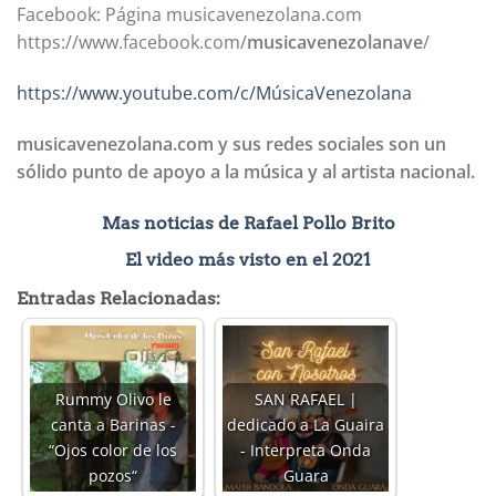
Facebook: Página musicavenezolana.com
https://www.facebook.com/
musicavenezolanave
/
https://www.youtube.com/c/MúsicaVenezolana
musicavenezolana.com y sus redes sociales son un
sólido punto de apoyo a la música y al artista nacional.
Mas noticias de Rafael Pollo Brito
El video más visto en el 2021
Entradas Relacionadas:
Rummy Olivo le
SAN RAFAEL |
canta a Barinas -
dedicado a La Guaira
“Ojos color de los
- Interpreta Onda
pozos“
Guara