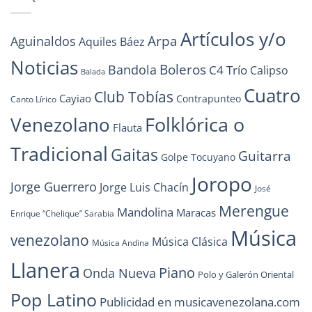
Artículos y/o
Arpa
Aguinaldos
Aquiles Báez
Noticias
Boleros
Bandola
C4 Trío
Calipso
Balada
Cuatro
Club Tobías
Cayiao
Contrapunteo
Canto Lírico
Folklórica o
Venezolano
Flauta
Tradicional
Gaitas
Guitarra
Golpe Tocuyano
Joropo
Jorge Guerrero
Jorge Luis Chacín
José
Merengue
Mandolina
Maracas
Enrique “Chelique” Sarabia
Música
venezolano
Música Clásica
Música Andina
Llanera
Piano
Onda Nueva
Polo y Galerón Oriental
Pop Latino
Publicidad en musicavenezolana.com