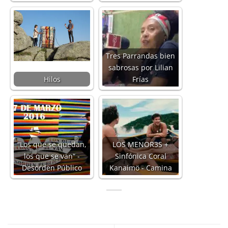
Tres Parrandas bien
sabrosas por Lilian
Hilos
Frías
“Los que se quedan,
LOS MENOR3S +
los que se van“ -
Sinfónica Coral
Desorden Público
Kanaimö - Camina