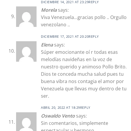
DICIEMBRE 14, 2021 AT 23:29
REPLY
Morela
says:
Viva Venezuela…gracias pollo .. Orgullo
venezolano ..
DICIEMBRE 17, 2021 AT 20:20
REPLY
Elena
says:
Súper emocionante oí r todas esas
melodías navideñas en la voz de
nuestro querido y animoso Pollo Brito.
Dios te conceda mucha salud pues tu
buena vibra nos contagia el amor por
Venezuela que llevas muy dentro de tu
ser.
ABRIL 20, 2022 AT 18:29
REPLY
Oswaldo Vento
says:
Sin comentarios, simplemente
espectacular y hermoso,,