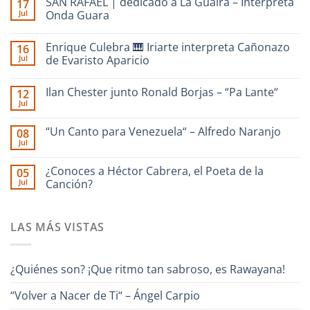
SAN RAFAEL | dedicado a La Guaira – Interpreta
17
Jul
Onda Guara
No
hay
Enrique Culebra 🎹 Iriarte interpreta Cañonazo
16
comentarios
en
Jul
de Evaristo Aparicio
SAN
RAFAEL
No
|
hay
Ilan Chester junto Ronald Borjas – “Pa Lante“
12
dedicado
comentarios
a
en
Jul
No
La
Enrique
hay
Guaira
Culebra
comentarios
–
🎹
“Un Canto para Venezuela“ – Alfredo Naranjo
08
en
Interpreta
Iriarte
Jul
Ilan
Onda
interpreta
No
Chester
Guara
Cañonazo
hay
junto
de
comentarios
¿Conoces a Héctor Cabrera, el Poeta de la
Ronald
05
en
Evaristo
Borjas
Jul
“Un
Canción?
Aparicio
–
Canto
“Pa
No
para
Lante“
hay
Venezuela“
comentarios
–
LAS MÁS VISTAS
en
Alfredo
¿Conoces
Naranjo
a
Héctor
Cabrera,
¿Quiénes son? ¡Que ritmo tan sabroso, es Rawayana!
el
Poeta
de
“Volver a Nacer de Ti“ – Ángel Carpio
la
Canción?