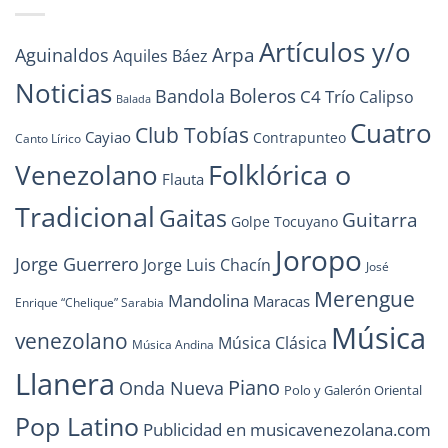
Artículos y/o
Arpa
Aguinaldos
Aquiles Báez
Noticias
Boleros
Bandola
C4 Trío
Calipso
Balada
Cuatro
Club Tobías
Cayiao
Contrapunteo
Canto Lírico
Folklórica o
Venezolano
Flauta
Tradicional
Gaitas
Guitarra
Golpe Tocuyano
Joropo
Jorge Guerrero
Jorge Luis Chacín
José
Merengue
Mandolina
Maracas
Enrique “Chelique” Sarabia
Música
venezolano
Música Clásica
Música Andina
Llanera
Piano
Onda Nueva
Polo y Galerón Oriental
Pop Latino
Publicidad en musicavenezolana.com