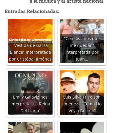
a la música y al artista nacional
Entradas Relacionadas:
“Con los años que
“Vestida de Garza
me quedan“
Blanca“ interpretada
interpretada por
por Cristóbal Jiménez
Juan…
Emily Galaviz nos
Luis Silva Ft Yeison
interpreta “La Reina
Jimenez - “Como No
Del Llano“
Voy a Decirlo“