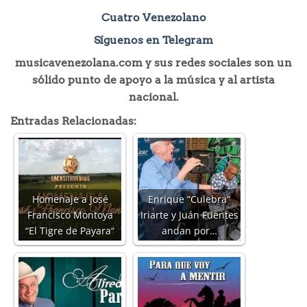
Cuatro Venezolano
Síguenos en Telegram
musicavenezolana.com y sus redes sociales son un
sólido punto de apoyo a la música y al artista
nacional.
Entradas Relacionadas:
Homenaje a José
Enrique “Culebra“
Francisco Montoya
Iriarte y Juán Fuentes
“El Tigre de Payara“
andan por…