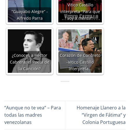
Vitico Castillo
“Guayabo Alegre“ -
interpreta “Para que
Alfredo Parra
voy a mentir“
¿Conoces a Héctor
Corazón de Concreto
Cabrera, el Poeta de
-Vitico Castillo
la Canción?
Interpreta…
“Aunque no te vea“ – Para
Homenaje Llanero a la
todas las madres
“Virgen de Fátima“ y
venezolanas
Colonia Portuguesa