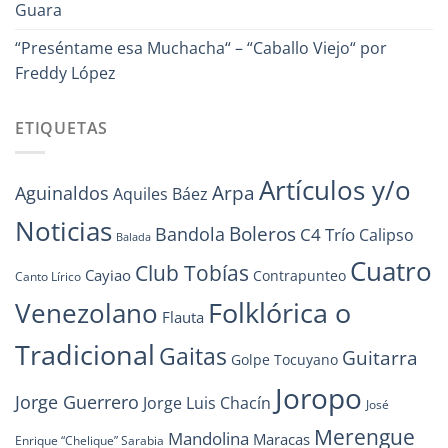
Guara
“Preséntame esa Muchacha“ – “Caballo Viejo“ por
Freddy López
ETIQUETAS
Artículos y/o
Arpa
Aguinaldos
Aquiles Báez
Noticias
Boleros
Bandola
C4 Trío
Calipso
Balada
Cuatro
Club Tobías
Cayiao
Contrapunteo
Canto Lírico
Folklórica o
Venezolano
Flauta
Tradicional
Gaitas
Guitarra
Golpe Tocuyano
Joropo
Jorge Guerrero
Jorge Luis Chacín
José
Merengue
Mandolina
Maracas
Enrique “Chelique” Sarabia