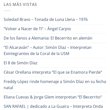
comentarios
–
LAS MÁS VISTAS
en
Alfredo
¿Conoces
Naranjo
a
Héctor
Cabrera,
Soledad Bravo – Tonada de Luna Llena – 1976
el
Poeta
de
“Volver a Nacer de Ti“ – Ángel Carpio
la
Canción?
De los llanos a Alemania: El Becerrito en alemán
“El Alcaraván“ – Autor: Simón Díaz – Interpretan
Exintegrantes de la Coral de la USM
El 8 de Simón Díaz
César Orellana interpreta “El que se Enamora Pierde“
Freddy López rinde homenaje a Simón Díaz en su fecha
natal
Eliana Cuevas & Jorge Glem interpretan “El Becerrito“
SAN RAFAEL | dedicado a La Guaira – Interpreta Onda