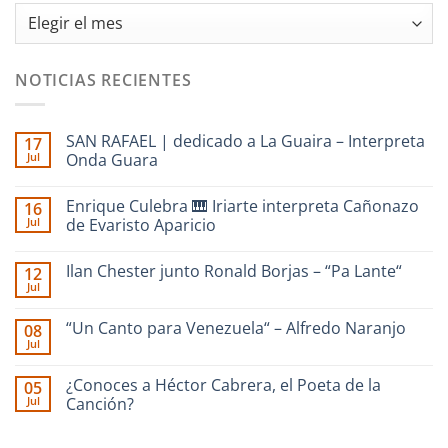
Archivos
NOTICIAS RECIENTES
SAN RAFAEL | dedicado a La Guaira – Interpreta
17
Jul
Onda Guara
No
hay
Enrique Culebra 🎹 Iriarte interpreta Cañonazo
16
comentarios
en
Jul
de Evaristo Aparicio
SAN
RAFAEL
No
|
hay
Ilan Chester junto Ronald Borjas – “Pa Lante“
12
dedicado
comentarios
a
en
Jul
No
La
Enrique
hay
Guaira
Culebra
comentarios
–
🎹
“Un Canto para Venezuela“ – Alfredo Naranjo
08
en
Interpreta
Iriarte
Jul
Ilan
Onda
interpreta
No
Chester
Guara
Cañonazo
hay
junto
de
comentarios
¿Conoces a Héctor Cabrera, el Poeta de la
Ronald
05
en
Evaristo
Borjas
Jul
“Un
Canción?
Aparicio
–
Canto
“Pa
No
para
Lante“
hay
Venezuela“