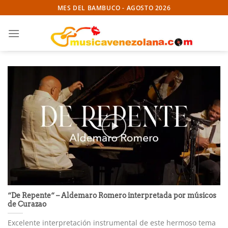
Skip
MES DEL BAMBUCO - AGOSTO 2026
to
content
“De Repente“ – Aldemaro Romero interpretada por músicos
de Curazao
Excelente interpretación instrumental de este hermoso tema