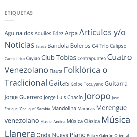
ETIQUETAS
Artículos y/o
Arpa
Aguinaldos
Aquiles Báez
Noticias
Boleros
Bandola
C4 Trío
Calipso
Balada
Cuatro
Club Tobías
Cayiao
Contrapunteo
Canto Lírico
Folklórica o
Venezolano
Flauta
Tradicional
Gaitas
Guitarra
Golpe Tocuyano
Joropo
Jorge Guerrero
Jorge Luis Chacín
José
Merengue
Mandolina
Maracas
Enrique “Chelique” Sarabia
Música
venezolano
Música Clásica
Música Andina
Llanera
Piano
Onda Nueva
Polo y Galerón Oriental