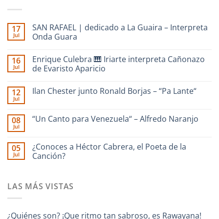
SAN RAFAEL | dedicado a La Guaira – Interpreta
17
Jul
Onda Guara
No
hay
Enrique Culebra 🎹 Iriarte interpreta Cañonazo
16
comentarios
en
Jul
de Evaristo Aparicio
SAN
RAFAEL
No
|
hay
Ilan Chester junto Ronald Borjas – “Pa Lante“
12
dedicado
comentarios
a
en
Jul
No
La
Enrique
hay
Guaira
Culebra
comentarios
–
🎹
“Un Canto para Venezuela“ – Alfredo Naranjo
08
en
Interpreta
Iriarte
Jul
Ilan
Onda
interpreta
No
Chester
Guara
Cañonazo
hay
junto
de
comentarios
¿Conoces a Héctor Cabrera, el Poeta de la
Ronald
05
en
Evaristo
Borjas
Jul
“Un
Canción?
Aparicio
–
Canto
“Pa
No
para
Lante“
hay
Venezuela“
comentarios
–
LAS MÁS VISTAS
en
Alfredo
¿Conoces
Naranjo
a
Héctor
Cabrera,
¿Quiénes son? ¡Que ritmo tan sabroso, es Rawayana!
el