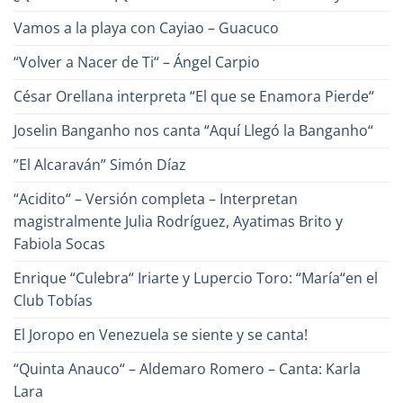
Poeta
de
Vamos a la playa con Cayiao – Guacuco
la
Canción?
“Volver a Nacer de Ti“ – Ángel Carpio
César Orellana interpreta “El que se Enamora Pierde“
Joselin Banganho nos canta “Aquí Llegó la Banganho“
”El Alcaraván” Simón Díaz
“Acidito“ – Versión completa – Interpretan
magistralmente Julia Rodríguez, Ayatimas Brito y
Fabiola Socas
Enrique “Culebra“ Iriarte y Lupercio Toro: “María“en el
Club Tobías
El Joropo en Venezuela se siente y se canta!
“Quinta Anauco“ – Aldemaro Romero – Canta: Karla
Lara