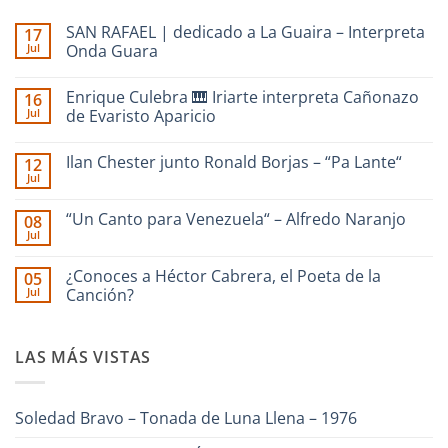
SAN RAFAEL | dedicado a La Guaira – Interpreta
17
Jul
Onda Guara
No
hay
Enrique Culebra 🎹 Iriarte interpreta Cañonazo
16
comentarios
en
Jul
de Evaristo Aparicio
SAN
RAFAEL
No
|
hay
Ilan Chester junto Ronald Borjas – “Pa Lante“
12
dedicado
comentarios
a
en
Jul
No
La
Enrique
hay
Guaira
Culebra
comentarios
–
🎹
“Un Canto para Venezuela“ – Alfredo Naranjo
08
en
Interpreta
Iriarte
Jul
Ilan
Onda
interpreta
No
Chester
Guara
Cañonazo
hay
junto
de
comentarios
¿Conoces a Héctor Cabrera, el Poeta de la
Ronald
05
en
Evaristo
Borjas
Jul
“Un
Canción?
Aparicio
–
Canto
“Pa
No
para
Lante“
hay
Venezuela“
comentarios
–
LAS MÁS VISTAS
en
Alfredo
¿Conoces
Naranjo
a
Héctor
Cabrera,
Soledad Bravo – Tonada de Luna Llena – 1976
el
Poeta
de