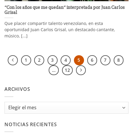
“Con los años que me quedan“ interpretada por Juan Carlos
Grisal
Que placer compartir talento venezolano, en esta
oportunidad Juan Carlos Grisal, un destacado cantante,
músico, [...]
1
2
3
4
5
6
7
8
…
12
ARCHIVOS
Archivos
NOTICIAS RECIENTES