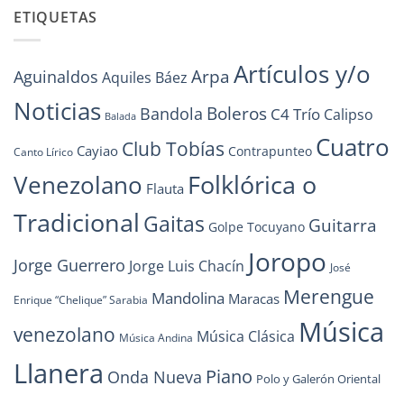
ETIQUETAS
Artículos y/o
Arpa
Aguinaldos
Aquiles Báez
Noticias
Boleros
Bandola
C4 Trío
Calipso
Balada
Cuatro
Club Tobías
Cayiao
Contrapunteo
Canto Lírico
Folklórica o
Venezolano
Flauta
Tradicional
Gaitas
Guitarra
Golpe Tocuyano
Joropo
Jorge Guerrero
Jorge Luis Chacín
José
Merengue
Mandolina
Maracas
Enrique “Chelique” Sarabia
Música
venezolano
Música Clásica
Música Andina
Llanera
Piano
Onda Nueva
Polo y Galerón Oriental