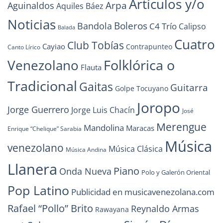
Artículos y/o
Arpa
Aguinaldos
Aquiles Báez
Noticias
Boleros
Bandola
C4 Trío
Calipso
Balada
Cuatro
Club Tobías
Cayiao
Contrapunteo
Canto Lírico
Folklórica o
Venezolano
Flauta
Tradicional
Gaitas
Guitarra
Golpe Tocuyano
Joropo
Jorge Guerrero
Jorge Luis Chacín
José
Merengue
Mandolina
Maracas
Enrique “Chelique” Sarabia
Música
venezolano
Música Clásica
Música Andina
Llanera
Piano
Onda Nueva
Polo y Galerón Oriental
Pop Latino
Publicidad en musicavenezolana.com
Rafael “Pollo” Brito
Reynaldo Armas
Rawayana