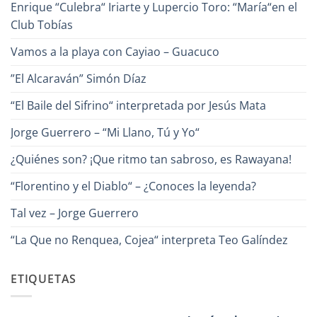
Enrique “Culebra“ Iriarte y Lupercio Toro: “María“en el
la
Canción?
Club Tobías
Vamos a la playa con Cayiao – Guacuco
”El Alcaraván” Simón Díaz
“El Baile del Sifrino“ interpretada por Jesús Mata
Jorge Guerrero – “Mi Llano, Tú y Yo“
¿Quiénes son? ¡Que ritmo tan sabroso, es Rawayana!
“Florentino y el Diablo“ – ¿Conoces la leyenda?
Tal vez – Jorge Guerrero
“La Que no Renquea, Cojea“ interpreta Teo Galíndez
ETIQUETAS