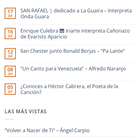
SAN RAFAEL | dedicado a La Guaira – Interpreta
17
Jul
Onda Guara
No
hay
Enrique Culebra 🎹 Iriarte interpreta Cañonazo
16
comentarios
en
Jul
de Evaristo Aparicio
SAN
RAFAEL
No
|
hay
Ilan Chester junto Ronald Borjas – “Pa Lante“
12
dedicado
comentarios
a
en
Jul
No
La
Enrique
hay
Guaira
Culebra
comentarios
–
🎹
“Un Canto para Venezuela“ – Alfredo Naranjo
08
en
Interpreta
Iriarte
Jul
Ilan
Onda
interpreta
No
Chester
Guara
Cañonazo
hay
junto
de
comentarios
¿Conoces a Héctor Cabrera, el Poeta de la
Ronald
05
en
Evaristo
Borjas
Jul
“Un
Canción?
Aparicio
–
Canto
“Pa
No
para
Lante“
hay
Venezuela“
comentarios
–
LAS MÁS VISTAS
en
Alfredo
¿Conoces
Naranjo
a
Héctor
Cabrera,
“Volver a Nacer de Ti“ – Ángel Carpio
el
Poeta
de