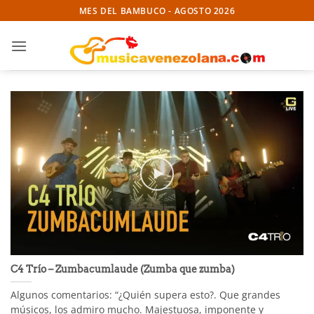
Skip
MES DEL BAMBUCO - AGOSTO 2026
to
content
C4 Trío – Zumbacumlaude (Zumba que zumba)
Algunos comentarios: “¿Quién supera esto?. Que grandes
músicos, los admiro mucho. Majestuosa, imponente y