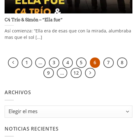
C4 Trío & Simón – “Ella fue“
Así comienza: “Ella era de esas que con la mirada, alumbraba
mas que el sol [...]
1
…
3
4
5
6
7
8
9
…
12
ARCHIVOS
Archivos
NOTICIAS RECIENTES