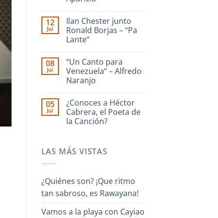
dedicado
a
No
La
hay
Ilan Chester junto
12
Guaira
comentarios
en
–
Jul
Ronald Borjas – “Pa
Enrique
Interpreta
Lante“
Culebra
Onda
🎹
Guara
No
Iriarte
hay
interpreta
“Un Canto para
08
comentarios
Cañonazo
en
Jul
Venezuela“ – Alfredo
de
Ilan
Evaristo
Naranjo
Chester
Aparicio
junto
No
Ronald
hay
Borjas
¿Conoces a Héctor
05
comentarios
–
en
Jul
Cabrera, el Poeta de
“Pa
“Un
Lante“
la Canción?
Canto
para
No
Venezuela“
hay
–
comentarios
Alfredo
LAS MÁS VISTAS
en
Naranjo
¿Conoces
a
Héctor
Cabrera,
¿Quiénes son? ¡Que ritmo
el
Poeta
tan sabroso, es Rawayana!
de
la
Canción?
Vamos a la playa con Cayiao