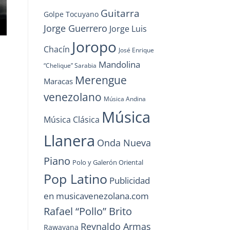
Guitarra
Golpe Tocuyano
Jorge Guerrero
Jorge Luis
Joropo
Chacín
José Enrique
Mandolina
“Chelique” Sarabia
Merengue
Maracas
venezolano
Música Andina
Música
Música Clásica
Llanera
Onda Nueva
Piano
Polo y Galerón Oriental
Pop Latino
Publicidad
en musicavenezolana.com
Rafael “Pollo” Brito
Reynaldo Armas
Rawayana