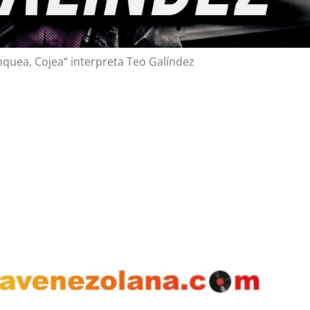
quea, Cojea“ interpreta Teo Galíndez