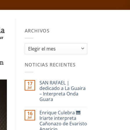
da
ARCHIVOS
“
Archivos
on
NOTICIAS RECIENTES
SAN RAFAEL |
17
Jul
dedicado a La Guaira
– Interpreta Onda
Guara
No
hay
Enrique Culebra 🎹
16
comentarios
en
Jul
Iriarte interpreta
SAN
Cañonazo de Evaristo
RAFAEL
|
Aparicio