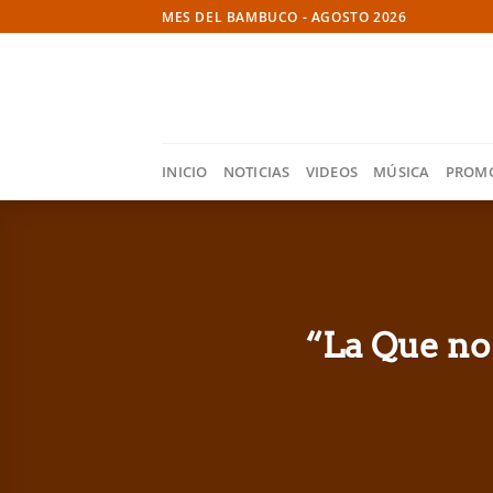
Skip
MES DEL BAMBUCO - AGOSTO 2026
to
content
INICIO
NOTICIAS
VIDEOS
MÚSICA
PROM
“La Que no