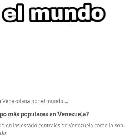
a Venezolana por el mundo….
ropo más populares en Venezuela?
do en las estado centrales de Venezuela como lo son
más.