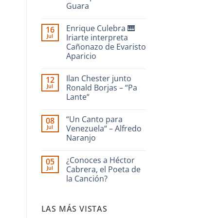
Guara
No
hay
Enrique Culebra 🎹
16
comentarios
en
Jul
Iriarte interpreta
SAN
Cañonazo de Evaristo
RAFAEL
|
Aparicio
dedicado
a
No
La
hay
Ilan Chester junto
12
Guaira
comentarios
en
–
Jul
Ronald Borjas – “Pa
Enrique
Interpreta
Lante“
Culebra
Onda
🎹
Guara
No
Iriarte
hay
interpreta
“Un Canto para
08
comentarios
Cañonazo
en
Jul
Venezuela“ – Alfredo
de
Ilan
Evaristo
Naranjo
Chester
Aparicio
junto
No
Ronald
hay
Borjas
¿Conoces a Héctor
05
comentarios
–
en
Jul
Cabrera, el Poeta de
“Pa
“Un
Lante“
la Canción?
Canto
para
No
Venezuela“
hay
–
comentarios
Alfredo
LAS MÁS VISTAS
en
Naranjo
¿Conoces