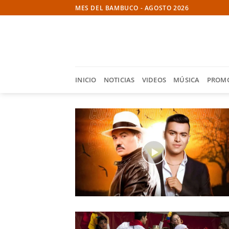
Skip
MES DEL BAMBUCO - AGOSTO 2026
to
content
INICIO
NOTICIAS
VIDEOS
MÚSICA
PROM