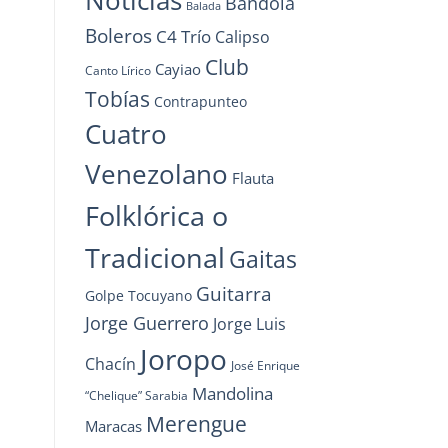
Noticias
Bandola
Balada
Boleros
C4 Trío
Calipso
Club
Cayiao
Canto Lírico
Tobías
Contrapunteo
Cuatro
Venezolano
Flauta
Folklórica o
Tradicional
Gaitas
Guitarra
Golpe Tocuyano
Jorge Guerrero
Jorge Luis
Joropo
Chacín
José Enrique
Mandolina
“Chelique” Sarabia
Merengue
Maracas