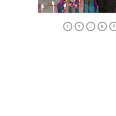
1
…
6
7