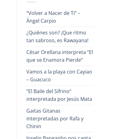
a
Héctor
Cabrera,
“Volver a Nacer de Ti“ –
el
Poeta
Ángel Carpio
de
la
Canción?
¿Quiénes son? ¡Que ritmo
tan sabroso, es Rawayana!
César Orellana interpreta “El
que se Enamora Pierde“
e
Vamos a la playa con Cayiao
– Guacuco
“El Baile del Sifrino“
interpretada por Jesús Mata
Gaitas Gitanas
interpretadas por Rafa y
Chinin
Joselin Banganho nos canta