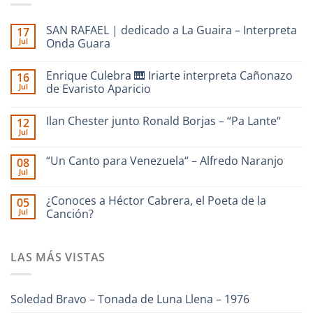
SAN RAFAEL | dedicado a La Guaira – Interpreta
17
Jul
Onda Guara
No
hay
Enrique Culebra 🎹 Iriarte interpreta Cañonazo
16
comentarios
en
Jul
de Evaristo Aparicio
SAN
RAFAEL
No
|
hay
Ilan Chester junto Ronald Borjas – “Pa Lante“
12
dedicado
comentarios
a
en
Jul
No
La
Enrique
hay
Guaira
Culebra
comentarios
–
🎹
“Un Canto para Venezuela“ – Alfredo Naranjo
08
en
Interpreta
Iriarte
Jul
Ilan
Onda
interpreta
No
Chester
Guara
Cañonazo
hay
junto
de
comentarios
¿Conoces a Héctor Cabrera, el Poeta de la
Ronald
05
en
Evaristo
Borjas
Jul
“Un
Canción?
Aparicio
–
Canto
“Pa
No
para
Lante“
hay
Venezuela“
comentarios
–
LAS MÁS VISTAS
en
Alfredo
¿Conoces
Naranjo
a
Héctor
Cabrera,
Soledad Bravo – Tonada de Luna Llena – 1976
el
Poeta