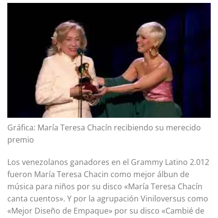
Gráfica: María Teresa Chacín recibiendo su merecido
premio
Los venezolanos ganadores en el Grammy Latino 2.012
fueron María Teresa Chacin como mejor álbun de
música para niños por su disco «María Teresa Chacín
canta cuentos». Y por la agrupación Viniloversus como
«Mejor Diseño de Empaque» por su disco «Cambié de