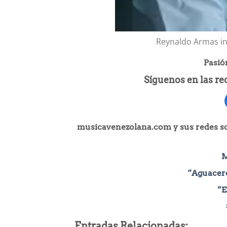
Reynaldo Armas int
Pasió
Síguenos en las r
musicavenezolana.com y sus redes soc
M
“Aguacero
”E
Entradas Relacionadas: