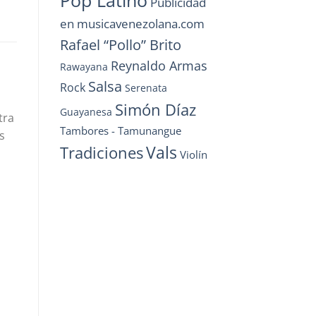
Pop Latino
Publicidad
o
en musicavenezolana.com
Rafael “Pollo” Brito
Reynaldo Armas
Rawayana
Salsa
Rock
Serenata
Simón Díaz
Guayanesa
tra
Tambores - Tamunangue
s
Vals
Tradiciones
Violín