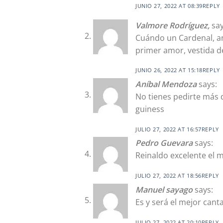
JUNIO 27, 2022 AT 08:39
REPLY
Valmore Rodríguez,
say
Cuándo un Cardenal, an
primer amor, vestida d
JUNIO 26, 2022 AT 15:18
REPLY
Aníbal Mendoza
says:
No tienes pedirte más 
guiness
JULIO 27, 2022 AT 16:57
REPLY
Pedro Guevara
says:
Reinaldo excelente el m
JULIO 27, 2022 AT 18:56
REPLY
Manuel sayago
says:
Es y será el mejor can
JULIO 27, 2022 AT 20:10
REPLY