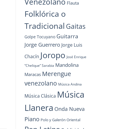
Venezolano
Flauta
Folklórica o
Tradicional
Gaitas
Guitarra
Golpe Tocuyano
Jorge Guerrero
Jorge Luis
Joropo
Chacín
José Enrique
Mandolina
“Chelique” Sarabia
Merengue
Maracas
venezolano
Música Andina
Música
Música Clásica
Llanera
Onda Nueva
Piano
Polo y Galerón Oriental