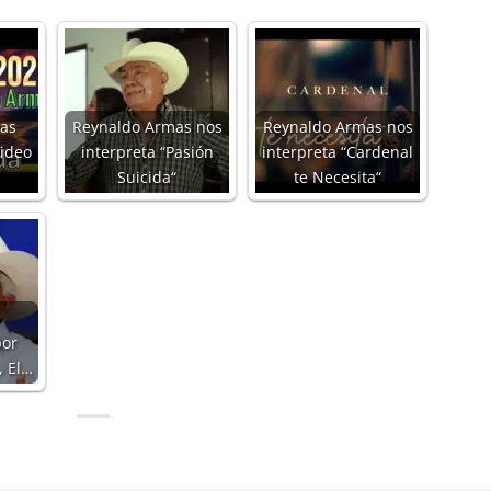
as
Reynaldo Armas nos
Reynaldo Armas nos
Video
interpreta “Pasión
interpreta “Cardenal
Suicida“
te Necesita“
por
, El…