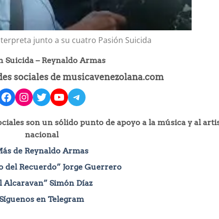
erpreta junto a su cuatro Pasión Suicida
n Suicida – Reynaldo Armas
edes sociales de musicavenezolana.com
facebook
instagram
Twitter
YouTube
Telegram
iales son un sólido punto de apoyo a la música y al arti
nacional
ás de Reynaldo Armas
 del Recuerdo” Jorge Guerrero
l Alcaravan” Simón Díaz
Síguenos en Telegram