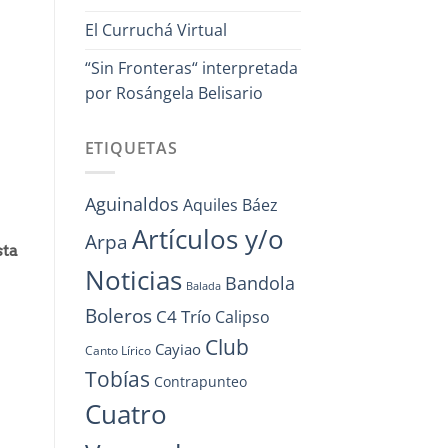
El Curruchá Virtual
“Sin Fronteras“ interpretada
por Rosángela Belisario
ETIQUETAS
Aguinaldos
Aquiles Báez
Artículos y/o
Arpa
sta
Noticias
Bandola
Balada
Boleros
C4 Trío
Calipso
Club
Cayiao
Canto Lírico
Tobías
Contrapunteo
Cuatro