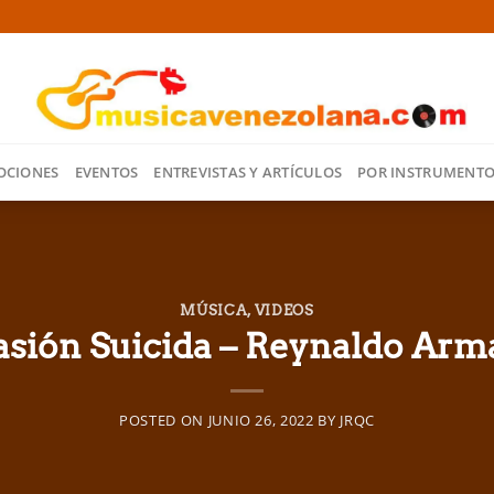
OCIONES
EVENTOS
ENTREVISTAS Y ARTÍCULOS
POR INSTRUMENT
MÚSICA
,
VIDEOS
asión Suicida – Reynaldo Arm
POSTED ON
JUNIO 26, 2022
BY
JRQC