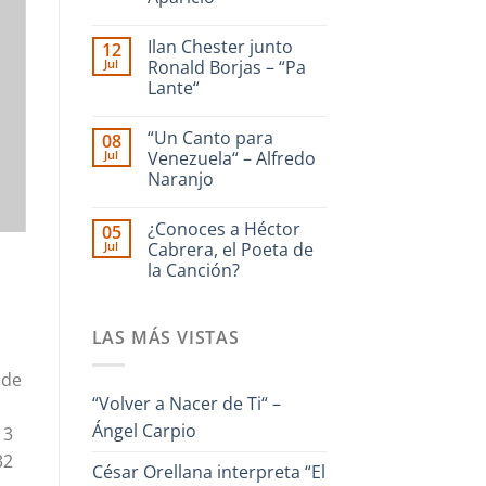
dedicado
a
No
La
hay
Ilan Chester junto
12
Guaira
comentarios
en
–
Jul
Ronald Borjas – “Pa
Enrique
Interpreta
Lante“
Culebra
Onda
🎹
Guara
No
Iriarte
hay
interpreta
“Un Canto para
08
comentarios
Cañonazo
en
Jul
Venezuela“ – Alfredo
de
Ilan
Evaristo
Naranjo
Chester
Aparicio
junto
No
Ronald
hay
Borjas
¿Conoces a Héctor
05
comentarios
–
en
Jul
Cabrera, el Poeta de
“Pa
“Un
Lante“
la Canción?
Canto
para
No
Venezuela“
hay
–
comentarios
Alfredo
LAS MÁS VISTAS
en
Naranjo
¿Conoces
a
 de
Héctor
Cabrera,
“Volver a Nacer de Ti“ –
el
Poeta
Ángel Carpio
13
de
la
32
Canción?
César Orellana interpreta “El