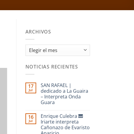
ARCHIVOS
Archivos
NOTICIAS RECIENTES
SAN RAFAEL |
17
Jul
dedicado a La Guaira
– Interpreta Onda
Guara
No
hay
Enrique Culebra 🎹
16
comentarios
en
Jul
Iriarte interpreta
SAN
Cañonazo de Evaristo
RAFAEL
|
Aparicio