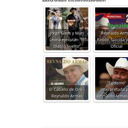
Jorge Glem y Mari
Reynaldo Arm
Leona ejecutan “El
Pasión Suicida 
Diablo Suelto“
Oficial
“Egoísmo“
El Caballo de Oro -
interpretada 
Reynaldo Armas
Reynaldo Armas