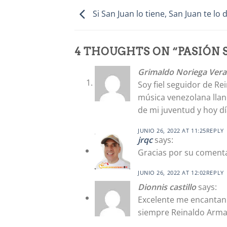
Si San Juan lo tiene, San Juan te lo 
4 THOUGHTS ON “
PASIÓN 
Grimaldo Noriega Vera
Soy fiel seguidor de R
música venezolana llan
de mi juventud y hoy dí
JUNIO 26, 2022 AT 11:25
REPLY
jrqc
says:
Gracias por su coment
JUNIO 26, 2022 AT 12:02
REPLY
Dionnis castillo
says:
Excelente me encantan 
siempre Reinaldo Arma