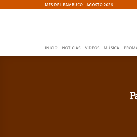
Skip
MES DEL BAMBUCO - AGOSTO 2026
to
content
INICIO
NOTICIAS
VIDEOS
MÚSICA
PROM
P