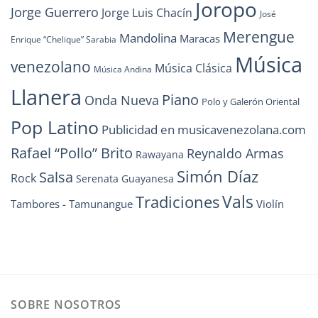
Joropo
Jorge Guerrero
Jorge Luis Chacín
José
Merengue
Mandolina
Maracas
Enrique “Chelique” Sarabia
Música
venezolano
Música Clásica
Música Andina
Llanera
Piano
Onda Nueva
Polo y Galerón Oriental
Pop Latino
Publicidad en musicavenezolana.com
Rafael “Pollo” Brito
Reynaldo Armas
Rawayana
Simón Díaz
Salsa
Rock
Serenata Guayanesa
Vals
Tradiciones
Tambores - Tamunangue
Violín
SOBRE NOSOTROS