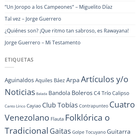
“Un Joropo a los Campeones“ – Miguelito Díaz
Tal vez – Jorge Guerrero
¿Quiénes son? ¡Que ritmo tan sabroso, es Rawayana!
Jorge Guerrero – Mi Testamento
ETIQUETAS
Artículos y/o
Arpa
Aguinaldos
Aquiles Báez
Noticias
Boleros
Bandola
C4 Trío
Calipso
Balada
Cuatro
Club Tobías
Cayiao
Contrapunteo
Canto Lírico
Folklórica o
Venezolano
Flauta
Tradicional
Gaitas
Guitarra
Golpe Tocuyano