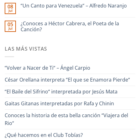
Guaira
Culebra
comentarios
–
🎹
“Un Canto para Venezuela“ – Alfredo Naranjo
08
en
Interpreta
Iriarte
Jul
Ilan
Onda
interpreta
No
Chester
Guara
Cañonazo
hay
junto
de
comentarios
¿Conoces a Héctor Cabrera, el Poeta de la
Ronald
05
en
Evaristo
Borjas
Jul
“Un
Canción?
Aparicio
–
Canto
“Pa
No
para
Lante“
hay
Venezuela“
comentarios
–
LAS MÁS VISTAS
en
Alfredo
¿Conoces
Naranjo
a
Héctor
Cabrera,
“Volver a Nacer de Ti“ – Ángel Carpio
el
Poeta
de
César Orellana interpreta “El que se Enamora Pierde“
la
Canción?
“El Baile del Sifrino“ interpretada por Jesús Mata
Gaitas Gitanas interpretadas por Rafa y Chinin
Conoces la historia de esta bella canción “Viajera del
Rio“
¿Qué hacemos en el Club Tobías?