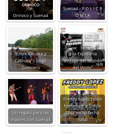
Suena4 - P O L I C R
Orinoco y Suena4
O M I A
“Entre Caicara y
“1ra ExpoFeria
Cabruta“ - Jorge
Vintage del Mundo
Guerrero
del Vinilo”
Freddy López rinde
homenaje a Simón
Un regalo para las
Díaz en su fecha
madres con Suena4
natal