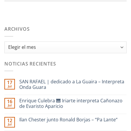
ARCHIVOS
Archivos
NOTICIAS RECIENTES
SAN RAFAEL | dedicado a La Guaira – Interpreta
17
Jul
Onda Guara
No
hay
Enrique Culebra 🎹 Iriarte interpreta Cañonazo
16
comentarios
en
Jul
de Evaristo Aparicio
SAN
RAFAEL
No
|
hay
Ilan Chester junto Ronald Borjas – “Pa Lante“
12
dedicado
comentarios
a
en
Jul
No
La
Enrique
hay