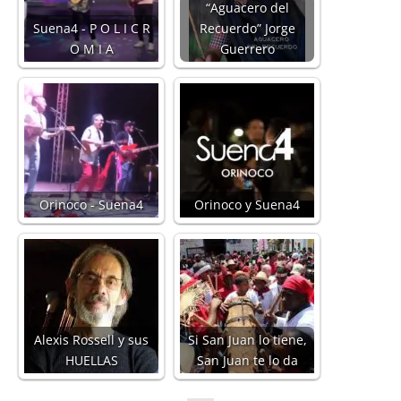
“Aguacero del
Suena4 - P O L I C R
Recuerdo” Jorge
O M I A
Guerrero
Orinoco - Suena4
Orinoco y Suena4
Alexis Rossell y sus
Si San Juan lo tiene,
HUELLAS
San Juan te lo da