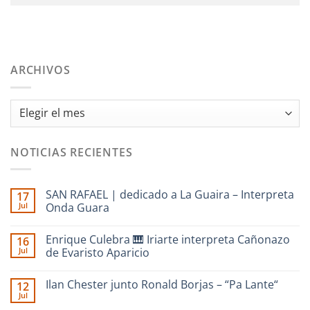
ARCHIVOS
Archivos
NOTICIAS RECIENTES
SAN RAFAEL | dedicado a La Guaira – Interpreta
17
Jul
Onda Guara
No
hay
Enrique Culebra 🎹 Iriarte interpreta Cañonazo
16
comentarios
en
Jul
de Evaristo Aparicio
SAN
RAFAEL
No
|
hay
Ilan Chester junto Ronald Borjas – “Pa Lante“
12
dedicado
comentarios
a
en
Jul
No
La
Enrique
hay