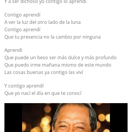
Y a ser dichoso yo contigo lo aprendí
Contigo aprendí
A ver la luz del otro lado de la luna
Contigo aprendí
Que tu presencia no la cambio por ninguna
Aprendí
Que puede un beso ser más dulce y más profundo
Que puedo irme mañana mismo de este mundo
Las cosas buenas ya contigo las viví
Y contigo aprendí
Que yo nací el día en que te conocí