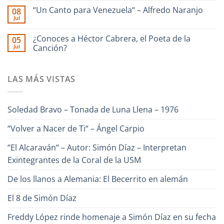
Guaira
Culebra
comentarios
–
🎹
“Un Canto para Venezuela“ – Alfredo Naranjo
08
en
Interpreta
Iriarte
Jul
Ilan
Onda
interpreta
No
Chester
Guara
Cañonazo
hay
junto
de
comentarios
¿Conoces a Héctor Cabrera, el Poeta de la
Ronald
05
en
Evaristo
Borjas
Jul
“Un
Canción?
Aparicio
–
Canto
“Pa
No
para
Lante“
hay
Venezuela“
comentarios
–
LAS MÁS VISTAS
en
Alfredo
¿Conoces
Naranjo
a
Héctor
Cabrera,
Soledad Bravo – Tonada de Luna Llena – 1976
el
Poeta
de
“Volver a Nacer de Ti“ – Ángel Carpio
la
Canción?
“El Alcaraván“ – Autor: Simón Díaz – Interpretan
Exintegrantes de la Coral de la USM
De los llanos a Alemania: El Becerrito en alemán
El 8 de Simón Díaz
Freddy López rinde homenaje a Simón Díaz en su fecha