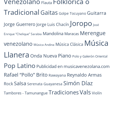
Folklórica o
Venezolano
Flauta
Tradicional
Gaitas
Guitarra
Golpe Tocuyano
Joropo
Jorge Guerrero
Jorge Luis Chacín
José
Merengue
Mandolina
Maracas
Enrique “Chelique” Sarabia
Música
venezolano
Música Clásica
Música Andina
Llanera
Piano
Onda Nueva
Polo y Galerón Oriental
Pop Latino
Publicidad en musicavenezolana.com
Rafael “Pollo” Brito
Reynaldo Armas
Rawayana
Simón Díaz
Salsa
Rock
Serenata Guayanesa
Vals
Tradiciones
Tambores - Tamunangue
Violín