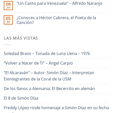
comentarios
–
🎹
“Un Canto para Venezuela“ – Alfredo Naranjo
08
en
Interpreta
Iriarte
Jul
Ilan
Onda
interpreta
No
Chester
Guara
Cañonazo
hay
junto
de
comentarios
¿Conoces a Héctor Cabrera, el Poeta de la
Ronald
05
en
Evaristo
Borjas
Jul
“Un
Canción?
Aparicio
–
Canto
“Pa
No
para
Lante“
hay
Venezuela“
comentarios
–
LAS MÁS VISTAS
en
Alfredo
¿Conoces
Naranjo
a
Héctor
Cabrera,
Soledad Bravo – Tonada de Luna Llena – 1976
el
Poeta
de
“Volver a Nacer de Ti“ – Ángel Carpio
la
Canción?
“El Alcaraván“ – Autor: Simón Díaz – Interpretan
Exintegrantes de la Coral de la USM
De los llanos a Alemania: El Becerrito en alemán
El 8 de Simón Díaz
Freddy López rinde homenaje a Simón Díaz en su fecha