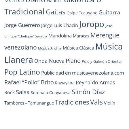
Flauta
Tradicional
Gaitas
Guitarra
Golpe Tocuyano
Joropo
Jorge Guerrero
Jorge Luis Chacín
José
Merengue
Mandolina
Maracas
Enrique “Chelique” Sarabia
Música
venezolano
Música Clásica
Música Andina
Llanera
Piano
Onda Nueva
Polo y Galerón Oriental
Pop Latino
Publicidad en musicavenezolana.com
Rafael “Pollo” Brito
Reynaldo Armas
Rawayana
Simón Díaz
Salsa
Rock
Serenata Guayanesa
Vals
Tradiciones
Tambores - Tamunangue
Violín