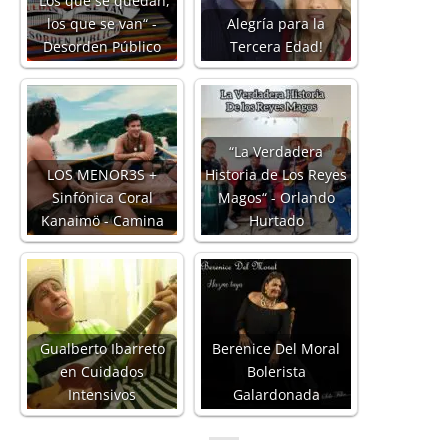
“Los que se quedan,
los que se van“ -
Alegría para la
Desorden Público
Tercera Edad!
“La Verdadera
LOS MENOR3S +
Historia de Los Reyes
Sinfónica Coral
Magos“ - Orlando
Kanaimö - Camina
Hurtado
Gualberto Ibarreto
Berenice Del Moral
en Cuidados
Bolerista
Intensivos
Galardonada