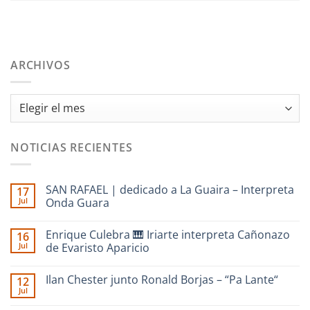
ARCHIVOS
Archivos
NOTICIAS RECIENTES
SAN RAFAEL | dedicado a La Guaira – Interpreta
17
Jul
Onda Guara
No
hay
Enrique Culebra 🎹 Iriarte interpreta Cañonazo
16
comentarios
en
Jul
de Evaristo Aparicio
SAN
RAFAEL
No
|
hay
Ilan Chester junto Ronald Borjas – “Pa Lante“
12
dedicado
comentarios
a
en
Jul
No
La
Enrique
hay
Guaira
Culebra