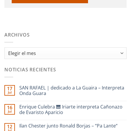
ARCHIVOS
Archivos
NOTICIAS RECIENTES
SAN RAFAEL | dedicado a La Guaira – Interpreta
17
Jul
Onda Guara
No
hay
Enrique Culebra 🎹 Iriarte interpreta Cañonazo
16
comentarios
en
Jul
de Evaristo Aparicio
SAN
RAFAEL
No
|
hay
Ilan Chester junto Ronald Borjas – “Pa Lante“
12
dedicado
comentarios
a
en
Jul