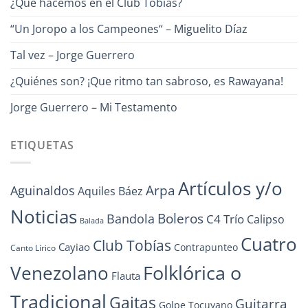
¿Qué hacemos en el Club Tobías?
“Un Joropo a los Campeones“ – Miguelito Díaz
Tal vez – Jorge Guerrero
¿Quiénes son? ¡Que ritmo tan sabroso, es Rawayana!
Jorge Guerrero – Mi Testamento
ETIQUETAS
Artículos y/o
Arpa
Aguinaldos
Aquiles Báez
Noticias
Boleros
Bandola
C4 Trío
Calipso
Balada
Cuatro
Club Tobías
Cayiao
Contrapunteo
Canto Lírico
Folklórica o
Venezolano
Flauta
Tradicional
Gaitas
Guitarra
Golpe Tocuyano