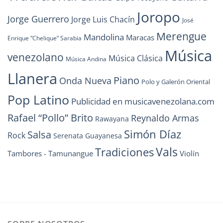
Joropo
Jorge Guerrero
Jorge Luis Chacín
José
Merengue
Mandolina
Maracas
Enrique “Chelique” Sarabia
Música
venezolano
Música Clásica
Música Andina
Llanera
Piano
Onda Nueva
Polo y Galerón Oriental
Pop Latino
Publicidad en musicavenezolana.com
Rafael “Pollo” Brito
Reynaldo Armas
Rawayana
Simón Díaz
Salsa
Rock
Serenata Guayanesa
Vals
Tradiciones
Tambores - Tamunangue
Violín