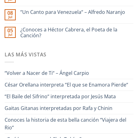
No
La
Enrique
hay
Guaira
Culebra
comentarios
–
🎹
“Un Canto para Venezuela“ – Alfredo Naranjo
08
en
Interpreta
Iriarte
Jul
Ilan
Onda
interpreta
No
Chester
Guara
Cañonazo
hay
junto
de
comentarios
¿Conoces a Héctor Cabrera, el Poeta de la
Ronald
05
en
Evaristo
Borjas
Jul
“Un
Canción?
Aparicio
–
Canto
“Pa
No
para
Lante“
hay
Venezuela“
comentarios
–
LAS MÁS VISTAS
en
Alfredo
¿Conoces
Naranjo
a
Héctor
Cabrera,
“Volver a Nacer de Ti“ – Ángel Carpio
el
Poeta
de
César Orellana interpreta “El que se Enamora Pierde“
la
Canción?
“El Baile del Sifrino“ interpretada por Jesús Mata
Gaitas Gitanas interpretadas por Rafa y Chinin
Conoces la historia de esta bella canción “Viajera del
Rio“