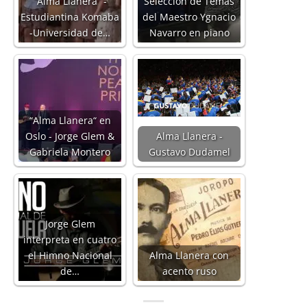
“Alma Llanera“ -
Selección de Temas
Estudiantina Komaba
del Maestro Ygnacio
-Universidad de…
Navarro en piano
“Alma Llanera“ en
Oslo - Jorge Glem &
Alma Llanera -
Gabriela Montero
Gustavo Dudamel
Jorge Glem
interpreta en cuatro
el Himno Nacional
Alma Llanera con
de…
acento ruso