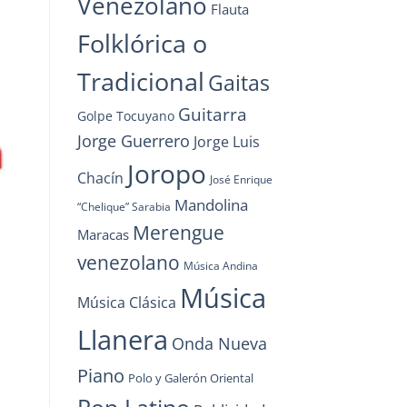
Venezolano
Flauta
Folklórica o
Tradicional
Gaitas
Guitarra
Golpe Tocuyano
Jorge Guerrero
Jorge Luis
Joropo
Chacín
José Enrique
Mandolina
“Chelique” Sarabia
Merengue
Maracas
venezolano
Música Andina
Música
Música Clásica
Llanera
Onda Nueva
Piano
Polo y Galerón Oriental