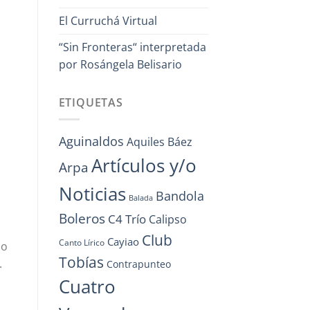
El Curruchá Virtual
“Sin Fronteras“ interpretada
por Rosángela Belisario
ETIQUETAS
Aguinaldos
Aquiles Báez
Artículos y/o
Arpa
Noticias
Bandola
Balada
Boleros
C4 Trío
Calipso
Club
Cayiao
Canto Lírico
do
Tobías
.
Contrapunteo
Cuatro