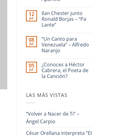
dedicado
a
No
La
hay
Ilan Chester junto
12
Guaira
comentarios
en
–
Jul
Ronald Borjas – “Pa
Enrique
Interpreta
Lante“
Culebra
Onda
🎹
Guara
No
Iriarte
hay
interpreta
“Un Canto para
08
comentarios
Cañonazo
en
Jul
Venezuela“ – Alfredo
de
Ilan
Evaristo
Naranjo
Chester
Aparicio
junto
No
Ronald
hay
Borjas
¿Conoces a Héctor
05
comentarios
–
en
Jul
Cabrera, el Poeta de
“Pa
“Un
Lante“
la Canción?
Canto
para
No
Venezuela“
hay
–
comentarios
Alfredo
LAS MÁS VISTAS
en
Naranjo
¿Conoces
a
Héctor
Cabrera,
“Volver a Nacer de Ti“ –
el
Poeta
Ángel Carpio
de
la
Canción?
César Orellana interpreta “El