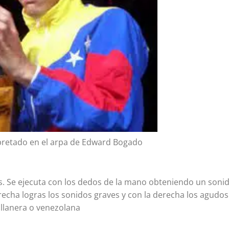
erpretado en el arpa de Edward Bogado
s. Se ejecuta con los dedos de la mano obteniendo un soni
echa logras los sonidos graves y con la derecha los agudos
 llanera o venezolana