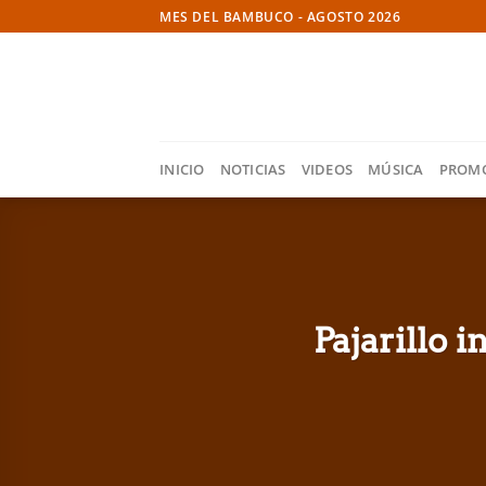
Skip
MES DEL BAMBUCO - AGOSTO 2026
to
content
INICIO
NOTICIAS
VIDEOS
MÚSICA
PROM
Pajarillo 