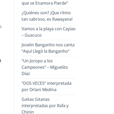
que se Enamora Pierde“
¿Quiénes son? ¡Que ritmo
tan sabroso, es Rawayana!
s
Vamos a la playa con Cayiao
– Guacuco
Joselin Banganho nos canta
“Aquí Llegó la Banganho“
n
“Un Joropo a los
Campeones“ – Miguelito
Díaz
“DOS VECES“ interpretada
por Orlani Medina
Gaitas Gitanas
interpretadas por Rafa y
Chinin