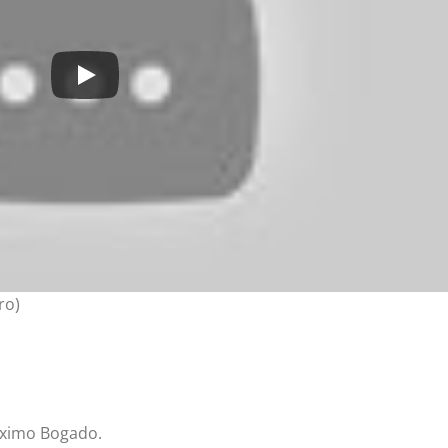
ro)
áximo Bogado.