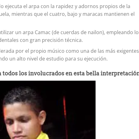
o ejecuta el arpa con la rapidez y adornos propios de la
uela, mientras que el cuatro, bajo y maracas mantienen el
tilizar un arpa Camac (de cuerdas de nailon), empleando lo
identales con gran precisión técnica.
derada por el propio músico como una de las más exigentes
ndo un alto nivel de estudio para su ejecución.
 todos los involucrados en esta bella interpretació