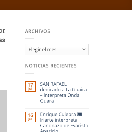
or
ARCHIVOS
as
Archivos
NOTICIAS RECIENTES
SAN RAFAEL |
17
Jul
dedicado a La Guaira
– Interpreta Onda
Guara
No
hay
Enrique Culebra 🎹
16
comentarios
en
Jul
Iriarte interpreta
SAN
Cañonazo de Evaristo
RAFAEL
|
Aparicio