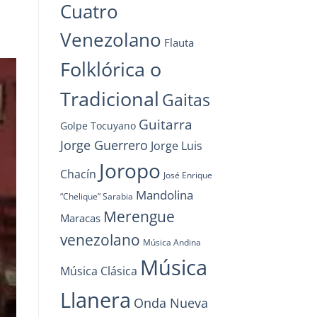
Cuatro
Venezolano
l
Flauta
Folklórica o
Tradicional
Gaitas
Guitarra
Golpe Tocuyano
Jorge Guerrero
Jorge Luis
Joropo
Chacín
José Enrique
Mandolina
“Chelique” Sarabia
Merengue
Maracas
venezolano
Música Andina
Música
Música Clásica
Llanera
Onda Nueva