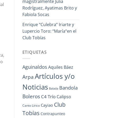
magistralmente Julia
al
Rodríguez, Ayatimas Brito y
Fabiola Socas
Enrique “Culebra“ Iriarte y
Lupercio Toro: “María“en el
Club Tobías
ETIQUETAS
za,
do
Aguinaldos
Aquiles Báez
Artículos y/o
Arpa
Noticias
Bandola
Balada
Boleros
C4 Trío
Calipso
Club
Cayiao
Canto Lírico
Tobías
Contrapunteo