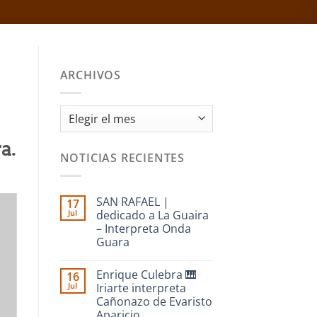
ARCHIVOS
Archivos
a.
NOTICIAS RECIENTES
SAN RAFAEL |
17
Jul
dedicado a La Guaira
– Interpreta Onda
Guara
No
hay
Enrique Culebra 🎹
16
comentarios
en
Jul
Iriarte interpreta
SAN
Cañonazo de Evaristo
RAFAEL
|
Aparicio