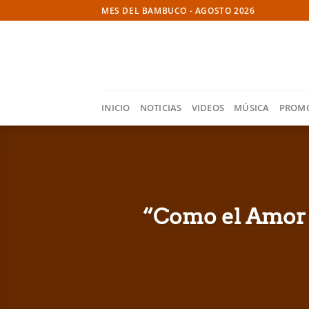
Skip
MES DEL BAMBUCO - AGOSTO 2026
to
content
INICIO
NOTICIAS
VIDEOS
MÚSICA
PROM
“Como el Amor 