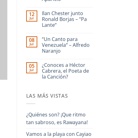
dedicado
a
No
La
hay
Ilan Chester junto
12
Guaira
comentarios
en
–
Jul
Ronald Borjas – “Pa
Enrique
Interpreta
Lante“
Culebra
Onda
🎹
Guara
No
Iriarte
hay
interpreta
“Un Canto para
08
comentarios
Cañonazo
en
Jul
Venezuela“ – Alfredo
de
Ilan
Evaristo
Naranjo
Chester
Aparicio
junto
No
Ronald
hay
Borjas
¿Conoces a Héctor
05
comentarios
–
en
Jul
Cabrera, el Poeta de
“Pa
“Un
Lante“
la Canción?
Canto
para
No
Venezuela“
hay
–
comentarios
Alfredo
LAS MÁS VISTAS
en
Naranjo
¿Conoces
a
Héctor
Cabrera,
¿Quiénes son? ¡Que ritmo
el
Poeta
tan sabroso, es Rawayana!
de
la
Canción?
Vamos a la playa con Cayiao