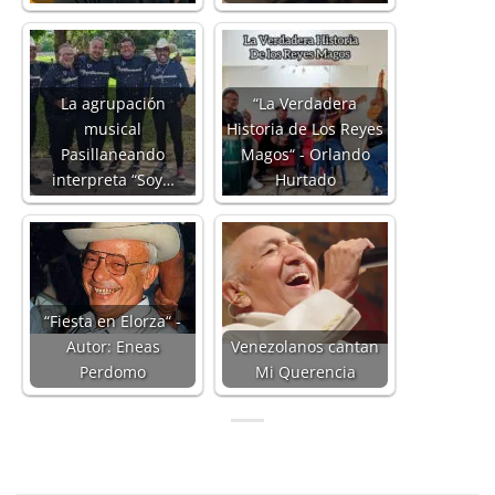
La agrupación
“La Verdadera
musical
Historia de Los Reyes
Pasillaneando
Magos“ - Orlando
interpreta “Soy…
Hurtado
“Fiesta en Elorza“ -
Autor: Eneas
Venezolanos cantan
Perdomo
Mi Querencia