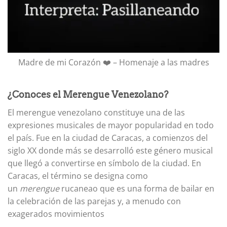
Madre de mi Corazón ❤️ – Homenaje a las madres
¿Conoces el Merengue Venezolano?
El merengue venezolano constituye una de las
expresiones musicales de mayor popularidad en todo
el país. Fue en la ciudad de Caracas, a comienzos del
siglo XX donde más se desarrolló este género musical
que llegó a convertirse en símbolo de la ciudad. En
Caracas, el término se designa como
un
merengue
rucaneao que es una forma de bailar en
la celebración de las parejas y, a menudo con
exagerados movimientos