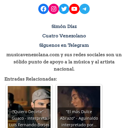
facebook
instagram
Twitter
YouTube
Telegram
Simón Díaz
Cuatro Venezolano
Síguenos en Telegram
musicavenezolana.com y sus redes sociales son un
sólido punto de apoyo a la música y al artista
nacional.
Entradas Relacionadas:
“Quiero Decirte“ -
“El más Dulce
Guaco - Interpreta
Abrazo“ - Aguinaldo
Luis Fernando Borjas
interpretado por…