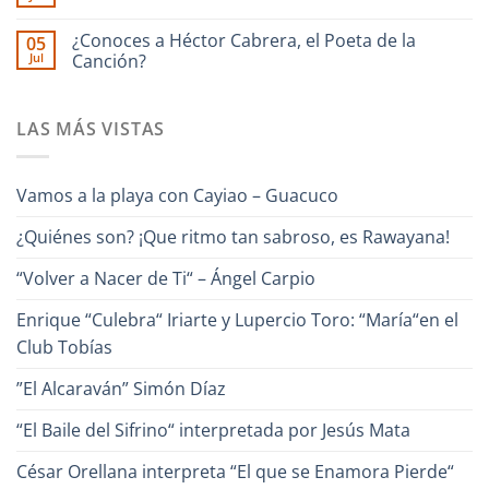
Onda
interpreta
No
Chester
Guara
Cañonazo
hay
junto
de
comentarios
¿Conoces a Héctor Cabrera, el Poeta de la
Ronald
05
en
Evaristo
Borjas
Jul
“Un
Canción?
Aparicio
–
Canto
“Pa
No
para
Lante“
hay
Venezuela“
comentarios
–
LAS MÁS VISTAS
en
Alfredo
¿Conoces
Naranjo
a
Héctor
Cabrera,
Vamos a la playa con Cayiao – Guacuco
el
Poeta
de
¿Quiénes son? ¡Que ritmo tan sabroso, es Rawayana!
la
Canción?
“Volver a Nacer de Ti“ – Ángel Carpio
Enrique “Culebra“ Iriarte y Lupercio Toro: “María“en el
Club Tobías
”El Alcaraván” Simón Díaz
“El Baile del Sifrino“ interpretada por Jesús Mata
César Orellana interpreta “El que se Enamora Pierde“