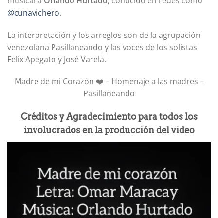
musical a
Orlando Hurtado
, conocido en redes como
@cunavichero
.
La interpretación y los arreglos son de la agrupación
venezolana Pasillaneando y las voces de los solistas
Felix Apegato y José Varela.
Madre de mi Corazón ❤️ – Homenaje a las madres –
Pasillaneando
Créditos y Agradecimiento para todos los
involucrados en la producción del video