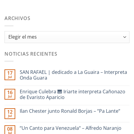
ARCHIVOS
Archivos
NOTICIAS RECIENTES
SAN RAFAEL | dedicado a La Guaira – Interpreta
17
Jul
Onda Guara
No
hay
Enrique Culebra 🎹 Iriarte interpreta Cañonazo
16
comentarios
en
Jul
de Evaristo Aparicio
SAN
RAFAEL
No
|
hay
Ilan Chester junto Ronald Borjas – “Pa Lante“
12
dedicado
comentarios
a
en
Jul
No
La
Enrique
hay
Guaira
Culebra
comentarios
–
🎹
“Un Canto para Venezuela“ – Alfredo Naranjo
08
en
Interpreta
Iriarte
Jul
Ilan