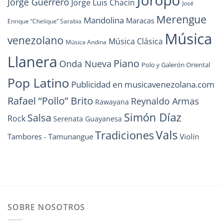
Joropo
Jorge Guerrero
Jorge Luis Chacín
José
Merengue
Mandolina
Maracas
Enrique “Chelique” Sarabia
Música
venezolano
Música Clásica
Música Andina
Llanera
Piano
Onda Nueva
Polo y Galerón Oriental
Pop Latino
Publicidad en musicavenezolana.com
Rafael “Pollo” Brito
Reynaldo Armas
Rawayana
Simón Díaz
Salsa
Rock
Serenata Guayanesa
Vals
Tradiciones
Tambores - Tamunangue
Violín
SOBRE NOSOTROS