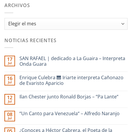
ARCHIVOS
Archivos
NOTICIAS RECIENTES
SAN RAFAEL | dedicado a La Guaira – Interpreta
17
Jul
Onda Guara
No
hay
Enrique Culebra 🎹 Iriarte interpreta Cañonazo
16
comentarios
en
Jul
de Evaristo Aparicio
SAN
RAFAEL
No
|
hay
Ilan Chester junto Ronald Borjas – “Pa Lante“
12
dedicado
comentarios
a
en
Jul
No
La
Enrique
hay
Guaira
Culebra
comentarios
–
🎹
“Un Canto para Venezuela“ – Alfredo Naranjo
08
en
Interpreta
Iriarte
Jul
Ilan
Onda
interpreta
No
Chester
Guara
Cañonazo
hay
junto
de
comentarios
¿Conoces a Héctor Cabrera, el Poeta de la
Ronald
05
en
Evaristo