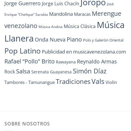
Joropo
Jorge Guerrero
Jorge Luis Chacín
José
Merengue
Mandolina
Maracas
Enrique “Chelique” Sarabia
Música
venezolano
Música Clásica
Música Andina
Llanera
Piano
Onda Nueva
Polo y Galerón Oriental
Pop Latino
Publicidad en musicavenezolana.com
Rafael “Pollo” Brito
Reynaldo Armas
Rawayana
Simón Díaz
Salsa
Rock
Serenata Guayanesa
Vals
Tradiciones
Tambores - Tamunangue
Violín
SOBRE NOSOTROS