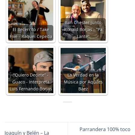
Ilan Chester junto
El Becerrito / Take
Ronald Borjas - “Pa
Five - Raquel Cepeda
Lante“
“Quiero Decirte“ -
La Verdad en la
Guaco - Interpreta
Música por Aquiles
Luis Fernando Borjas
Báez
Parrandera 100% toco
Joaquín y Belén – La