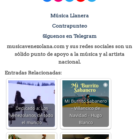
Música Llanera
Contrapunteo
Síguenos en Telegram
musicavenezolana.com y sus redes sociales son un
sólido punto de apoyo a la música y al artista
nacional.
Entradas Relacionadas:
Mi Burrito Sabanero
Dedicado a: Los
- Villancico de
venezolanos de todo
Navidad - Hugo
el mundo
Blanco