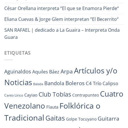
César Orellana interpreta “El que se Enamora Pierde“
Eliana Cuevas & Jorge Glem interpretan “El Becerrito“
SAN RAFAEL | dedicado a La Guaira – Interpreta Onda
Guara
ETIQUETAS
Artículos y/o
Arpa
Aguinaldos
Aquiles Báez
Noticias
Boleros
Bandola
C4 Trío
Calipso
Balada
Cuatro
Club Tobías
Cayiao
Contrapunteo
Canto Lírico
Folklórica o
Venezolano
Flauta
Tradicional
Gaitas
Guitarra
Golpe Tocuyano