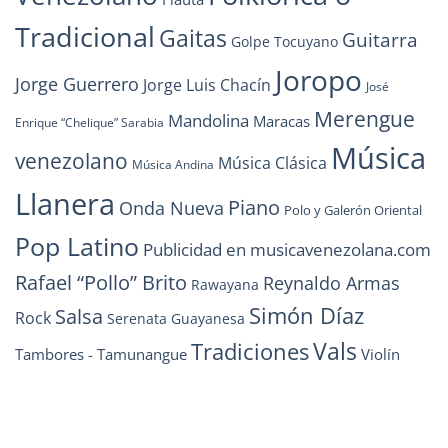
Tradicional
Gaitas
Guitarra
Golpe Tocuyano
Joropo
Jorge Guerrero
Jorge Luis Chacín
José
Merengue
Mandolina
Maracas
Enrique “Chelique” Sarabia
Música
venezolano
Música Clásica
Música Andina
Llanera
Piano
Onda Nueva
Polo y Galerón Oriental
Pop Latino
Publicidad en musicavenezolana.com
Rafael “Pollo” Brito
Reynaldo Armas
Rawayana
Simón Díaz
Salsa
Rock
Serenata Guayanesa
Vals
Tradiciones
Tambores - Tamunangue
Violín