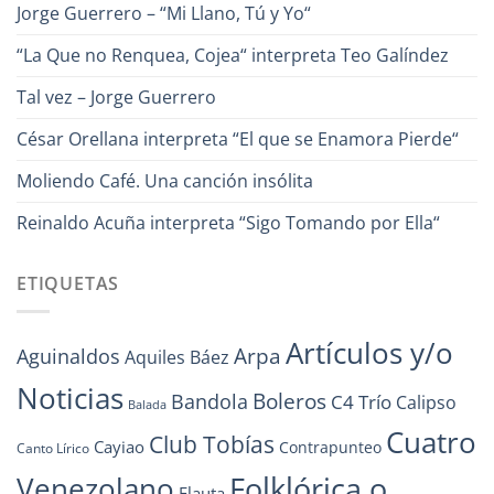
Jorge Guerrero – “Mi Llano, Tú y Yo“
“La Que no Renquea, Cojea“ interpreta Teo Galíndez
Tal vez – Jorge Guerrero
César Orellana interpreta “El que se Enamora Pierde“
Moliendo Café. Una canción insólita
Reinaldo Acuña interpreta “Sigo Tomando por Ella“
ETIQUETAS
Artículos y/o
Arpa
Aguinaldos
Aquiles Báez
Noticias
Boleros
Bandola
C4 Trío
Calipso
Balada
Cuatro
Club Tobías
Cayiao
Contrapunteo
Canto Lírico
Folklórica o
Venezolano
Flauta