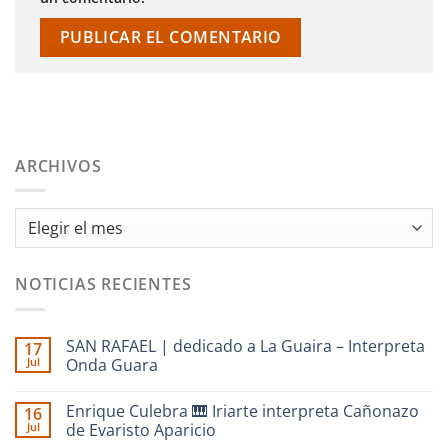
ARCHIVOS
Archivos
NOTICIAS RECIENTES
SAN RAFAEL | dedicado a La Guaira – Interpreta
17
Jul
Onda Guara
No
hay
Enrique Culebra 🎹 Iriarte interpreta Cañonazo
16
comentarios
en
Jul
de Evaristo Aparicio
SAN