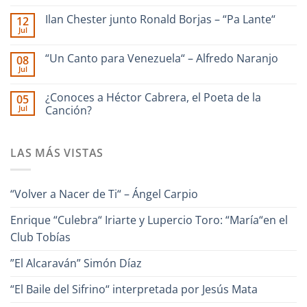
RAFAEL
No
|
hay
Ilan Chester junto Ronald Borjas – “Pa Lante“
12
dedicado
comentarios
a
en
Jul
No
La
Enrique
hay
Guaira
Culebra
comentarios
–
🎹
“Un Canto para Venezuela“ – Alfredo Naranjo
08
en
Interpreta
Iriarte
Jul
Ilan
Onda
interpreta
No
Chester
Guara
Cañonazo
hay
junto
de
comentarios
¿Conoces a Héctor Cabrera, el Poeta de la
Ronald
05
en
Evaristo
Borjas
Jul
“Un
Canción?
Aparicio
–
Canto
“Pa
No
para
Lante“
hay
Venezuela“
comentarios
–
LAS MÁS VISTAS
en
Alfredo
¿Conoces
Naranjo
a
Héctor
Cabrera,
“Volver a Nacer de Ti“ – Ángel Carpio
el
Poeta
de
Enrique “Culebra“ Iriarte y Lupercio Toro: “María“en el
la
Canción?
Club Tobías
”El Alcaraván” Simón Díaz
“El Baile del Sifrino“ interpretada por Jesús Mata