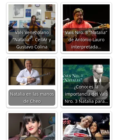
Vals Venezolano
Vals Nro. 3 “Natalia“
“Natalia“ - CellAr y
de Antonio Lauro
Gustavo Colina
interpretada…
¿Conoces la
Natalia en las manos
importancia del Vals
de Cheo
Nro. 3 Natalia para…