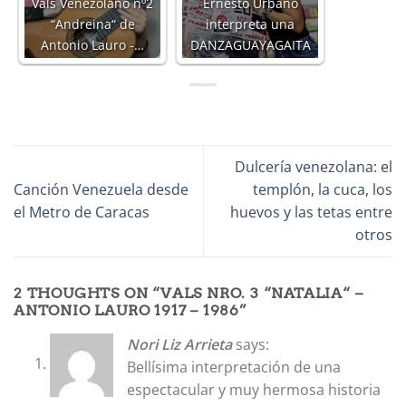
Vals Venezolano nº2
Ernesto Urbano
“Andreina“ de
interpreta una
Antonio Lauro -…
DANZAGUAYAGAITA
Dulcería venezolana: el
Canción Venezuela desde
templón, la cuca, los
el Metro de Caracas
huevos y las tetas entre
otros
2 THOUGHTS ON “
VALS NRO. 3 “NATALIA“ –
ANTONIO LAURO 1917 – 1986
”
Nori Liz Arrieta
says:
Bellísima interpretación de una
espectacular y muy hermosa historia