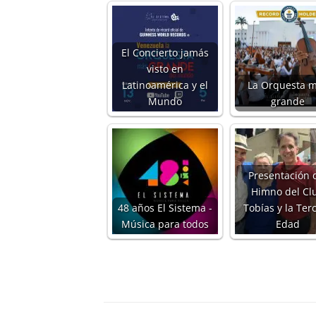
El Concierto jamás
visto en
Latinoamérica y el
La Orquesta 
Mundo
grande
Presentación 
Himno del Cl
48 años El Sistema -
Tobías y la Ter
Música para todos
Edad