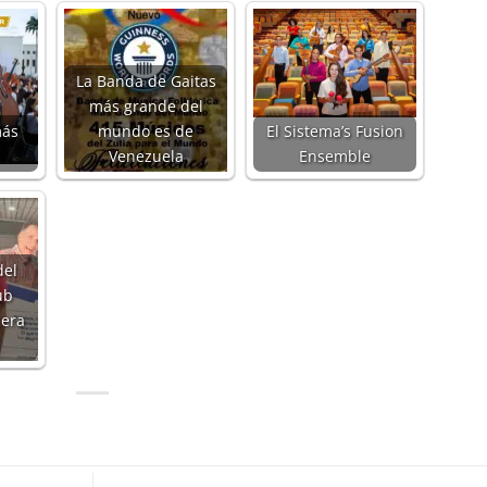
La Banda de Gaitas
más grande del
más
mundo es de
El Sistema’s Fusion
Venezuela
Ensemble
del
ub
cera