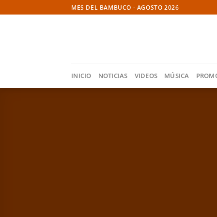
Skip
MES DEL BAMBUCO - AGOSTO 2026
to
content
INICIO
NOTICIAS
VIDEOS
MÚSICA
PROM