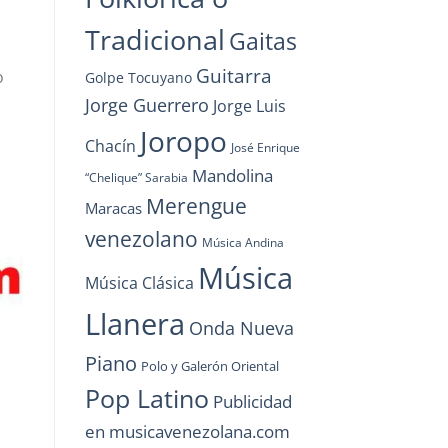
Tradicional
Gaitas
Guitarra
o
Golpe Tocuyano
Jorge Guerrero
Jorge Luis
Joropo
Chacín
José Enrique
Mandolina
“Chelique” Sarabia
Merengue
Maracas
venezolano
Música Andina
Música
Música Clásica
Llanera
Onda Nueva
Piano
Polo y Galerón Oriental
Pop Latino
Publicidad
en musicavenezolana.com