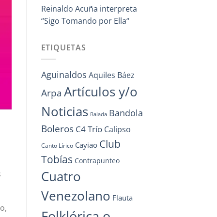
Reinaldo Acuña interpreta
“Sigo Tomando por Ella“
ETIQUETAS
Aguinaldos
Aquiles Báez
Artículos y/o
Arpa
Noticias
Bandola
Balada
Boleros
C4 Trío
Calipso
Club
Cayiao
Canto Lírico
Tobías
Contrapunteo
Cuatro
s
Venezolano
Flauta
o,
Folklórica o