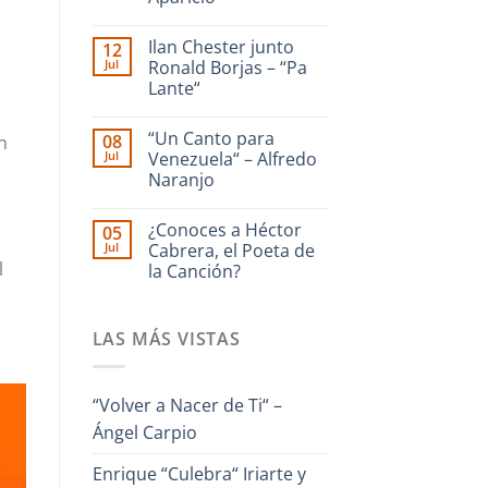
dedicado
a
No
La
hay
Ilan Chester junto
12
Guaira
comentarios
en
–
Jul
Ronald Borjas – “Pa
Enrique
Interpreta
Lante“
Culebra
Onda
🎹
Guara
No
Iriarte
hay
interpreta
“Un Canto para
08
n
comentarios
Cañonazo
en
Jul
Venezuela“ – Alfredo
de
Ilan
Evaristo
Naranjo
Chester
Aparicio
junto
No
Ronald
hay
Borjas
¿Conoces a Héctor
05
comentarios
–
en
Jul
Cabrera, el Poeta de
“Pa
“Un
l
Lante“
la Canción?
Canto
para
No
Venezuela“
hay
–
comentarios
Alfredo
LAS MÁS VISTAS
en
Naranjo
¿Conoces
a
Héctor
Cabrera,
“Volver a Nacer de Ti“ –
el
Poeta
Ángel Carpio
de
la
Canción?
Enrique “Culebra“ Iriarte y