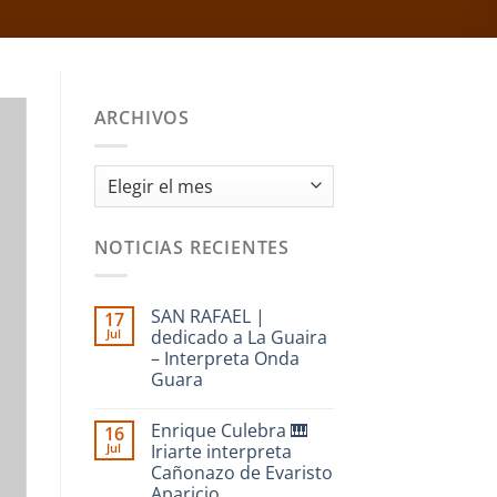
ARCHIVOS
Archivos
NOTICIAS RECIENTES
SAN RAFAEL |
17
Jul
dedicado a La Guaira
– Interpreta Onda
Guara
No
hay
Enrique Culebra 🎹
16
comentarios
en
Jul
Iriarte interpreta
SAN
Cañonazo de Evaristo
RAFAEL
|
Aparicio