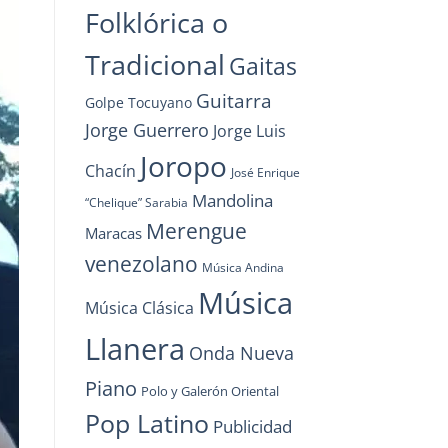
Folklórica o
Tradicional
Gaitas
Guitarra
Golpe Tocuyano
Jorge Guerrero
Jorge Luis
Joropo
Chacín
José Enrique
Mandolina
“Chelique” Sarabia
Merengue
Maracas
venezolano
Música Andina
Música
Música Clásica
Llanera
Onda Nueva
Piano
Polo y Galerón Oriental
Pop Latino
Publicidad