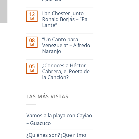
dedicado
a
No
La
hay
Ilan Chester junto
12
Guaira
comentarios
en
–
Jul
Ronald Borjas – “Pa
Enrique
Interpreta
Lante“
Culebra
Onda
🎹
Guara
No
Iriarte
hay
interpreta
“Un Canto para
08
comentarios
Cañonazo
en
Jul
Venezuela“ – Alfredo
de
Ilan
Evaristo
Naranjo
Chester
Aparicio
junto
No
Ronald
hay
Borjas
¿Conoces a Héctor
05
comentarios
–
en
Jul
Cabrera, el Poeta de
“Pa
“Un
Lante“
la Canción?
Canto
para
No
Venezuela“
hay
–
comentarios
Alfredo
LAS MÁS VISTAS
en
Naranjo
¿Conoces
a
Héctor
Cabrera,
Vamos a la playa con Cayiao
el
Poeta
– Guacuco
de
la
Canción?
¿Quiénes son? ¡Que ritmo