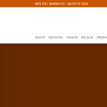
Skip
MES DEL BAMBUCO - AGOSTO 2026
to
content
INICIO
NOTICIAS
VIDEOS
MÚSICA
PROM