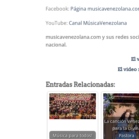
Facebook:
Página musicavenezolana.c
YouTube:
Canal MúsicaVenezolana
musicavenezolana.com y sus redes socia
nacional.
El 
El video
Entradas Relacionadas:
La canción Vene
para la Divin
Música para todos!
Pastora