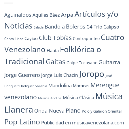
Artículos y/o
Arpa
Aguinaldos
Aquiles Báez
Noticias
Boleros
Bandola
C4 Trío
Calipso
Balada
Cuatro
Club Tobías
Cayiao
Contrapunteo
Canto Lírico
Folklórica o
Venezolano
Flauta
Tradicional
Gaitas
Guitarra
Golpe Tocuyano
Joropo
Jorge Guerrero
Jorge Luis Chacín
José
Merengue
Mandolina
Maracas
Enrique “Chelique” Sarabia
Música
venezolano
Música Clásica
Música Andina
Llanera
Piano
Onda Nueva
Polo y Galerón Oriental
Pop Latino
Publicidad en musicavenezolana.com