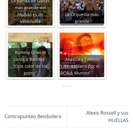
La Banda de Gaitas
más grande del
mundo es de
La Orquesta más
Venezuela
grande
Rummy Olivo le
canta a Barinas -
¡Música y Talento
“Ojos color de los
Venezolano por el
pozos“
Mundo!
Alexis Rossell y sus
Contrapunteo Beisbolero
HUELLAS