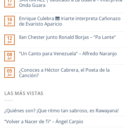
17
Jul
Onda Guara
No
hay
Enrique Culebra 🎹 Iriarte interpreta Cañonazo
16
comentarios
en
Jul
de Evaristo Aparicio
SAN
RAFAEL
No
|
hay
Ilan Chester junto Ronald Borjas – “Pa Lante“
12
dedicado
comentarios
a
en
Jul
No
La
Enrique
hay
Guaira
Culebra
comentarios
–
🎹
“Un Canto para Venezuela“ – Alfredo Naranjo
08
en
Interpreta
Iriarte
Jul
Ilan
Onda
interpreta
No
Chester
Guara
Cañonazo
hay
junto
de
comentarios
¿Conoces a Héctor Cabrera, el Poeta de la
Ronald
05
en
Evaristo
Borjas
Jul
“Un
Canción?
Aparicio
–
Canto
“Pa
No
para
Lante“
hay
Venezuela“
comentarios
–
LAS MÁS VISTAS
en
Alfredo
¿Conoces
Naranjo
a
Héctor
Cabrera,
¿Quiénes son? ¡Que ritmo tan sabroso, es Rawayana!
el
Poeta
de
“Volver a Nacer de Ti“ – Ángel Carpio
la
Canción?