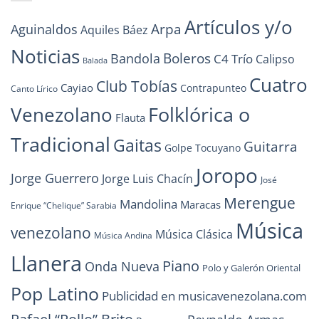
Artículos y/o
Arpa
Aguinaldos
Aquiles Báez
Noticias
Boleros
Bandola
C4 Trío
Calipso
Balada
Cuatro
Club Tobías
Cayiao
Contrapunteo
Canto Lírico
Folklórica o
Venezolano
Flauta
Tradicional
Gaitas
Guitarra
Golpe Tocuyano
Joropo
Jorge Guerrero
Jorge Luis Chacín
José
Merengue
Mandolina
Maracas
Enrique “Chelique” Sarabia
Música
venezolano
Música Clásica
Música Andina
Llanera
Piano
Onda Nueva
Polo y Galerón Oriental
Pop Latino
Publicidad en musicavenezolana.com