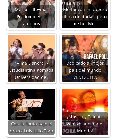
Me Fui - Reymar
Me fui con mi cabeza
Perdomo en el
llena de dudas, pero
autobús
me fui. Me…
“Alma Llanera“ -
Dedicado al mejor
Estudiantina Komaba
país del mundo
-Universidad de…
VENEZUELA
¡Música y Talento
Con la flauta bajo el
Venezolano por el
brazo! Luis Julio Toro
Mundo!