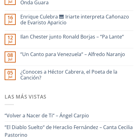
Jul
Onda Guara
No
hay
Enrique Culebra 🎹 Iriarte interpreta Cañonazo
16
comentarios
en
Jul
de Evaristo Aparicio
SAN
RAFAEL
No
|
hay
Ilan Chester junto Ronald Borjas – “Pa Lante“
12
dedicado
comentarios
a
en
Jul
No
La
Enrique
hay
Guaira
Culebra
comentarios
–
🎹
“Un Canto para Venezuela“ – Alfredo Naranjo
08
en
Interpreta
Iriarte
Jul
Ilan
Onda
interpreta
No
Chester
Guara
Cañonazo
hay
junto
de
comentarios
¿Conoces a Héctor Cabrera, el Poeta de la
Ronald
05
en
Evaristo
Borjas
Jul
“Un
Canción?
Aparicio
–
Canto
“Pa
No
para
Lante“
hay
Venezuela“
comentarios
–
LAS MÁS VISTAS
en
Alfredo
¿Conoces
Naranjo
a
Héctor
Cabrera,
“Volver a Nacer de Ti“ – Ángel Carpio
el
Poeta
de
“El Diablo Suelto“ de Heraclio Fernández – Canta Cecilia
la
Canción?
Pastorino